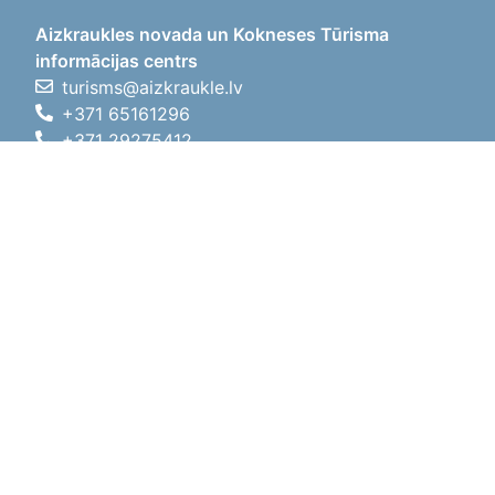
Aizkraukles novada un Kokneses Tūrisma
informācijas centrs
turisms@aizkraukle.lv
+371 65161296
+371 29275412
1905.gada iela 7, Koknese,
Aizkraukles novads, LV-5113
Working hours
Working hours
01.05.2026 - 30.09.2026
Mon, Tue, Wed, Thu, Fri
09:00 - 18:00
Lunch time
12:00 - 13:00
Sat
10:00 - 15:00
Sun
11:00 - 14:00
01.10.2025 - 30.04.2026
Mon, Tue, Wed, Thu, Fri
08:00 - 17:00