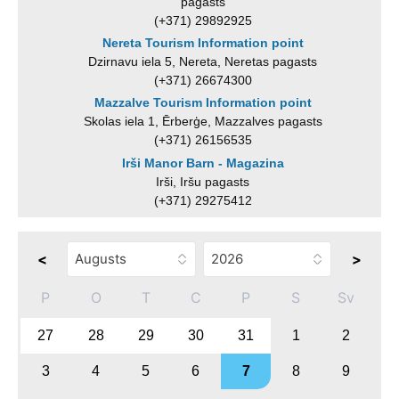
pagasts
(+371) 29892925
Nereta Tourism Information point
Dzirnavu iela 5, Nereta, Neretas pagasts
(+371) 26674300
Mazzalve Tourism Information point
Skolas iela 1, Ērberģe, Mazzalves pagasts
(+371) 26156535
Irši Manor Barn - Magazina
Irši, Iršu pagasts
(+371) 29275412
<
>
P
O
T
C
P
S
Sv
27
28
29
30
31
1
2
3
4
5
6
7
8
9