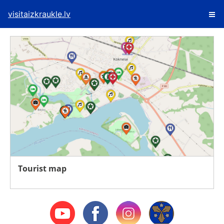
visitaizkraukle.lv
Tourist map