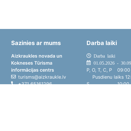
Sazinies ar mums
Darba laiki
Aizkraukles novada un
Darba laiki
Kokneses Tūrisma
01.05.2026 - 30.0
informācijas centrs
P, O, T, C, P
09:00 
turisms@aizkraukle.lv
Pusdienu laiks
12:
+371 65161296
S
10:00 
+371 29275412
Sv
11:00 
1905.gada iela 7, Koknese,
01.10.2025 - 30.0
Aizkraukles novads, LV-5113
P, O, T, C, P
08:00 
Pusdienu laiks
12:
S
10:00 
Sv
Brīvdi