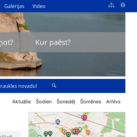
Galerijas
Video
ņot?
Kur paēst?
zkraukles novadu!
Aktuālie
Šodien
Šonedēļ
Šomēnes
Arhīvs