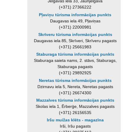
Jelgavas iela 33, Jaunjelgava
(+371) 27366222
Pļaviņu tūrisma informācijas punkts
Daugavas iela 49, Pļaviņas
(+371) 22000981
Skrīveru tūrisma informācijas punkts
Daugavas iela 85, Skrīveri, Skrīveru pagasts
(+371) 25661983
Staburaga tūrisma informācijas punkts
Staburaga saieta nams, 2. stāvs, Staburags,
Staburaga pagasts
(+371) 29892925
Neretas tūrisma informācijas punkts
Dzirnavu iela 5, Nereta, Neretas pagasts
(+371) 26674300
Mazzalves tūrisma informācijas punkts
Skolas iela 1, Ērberģe, Mazzalves pagasts
(+371) 26156535
Iršu muižas klēts - magazīna
Irši, Iršu pagasts