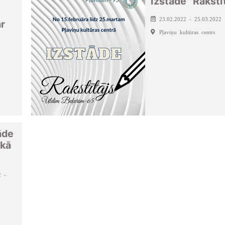
Izstāde "Rakstī
23.02.2022 - 25.03.2022
r
Pļaviņu kultūras centrs
āde
 kā
2 -