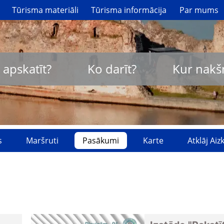
Tūrisma materiāli
Tūrisma informācija
Par mums
 apskatīt?
Ko darīt?
Kur nakš
s
Maršruti
Pasākumi
Karte
Atklāj Ai