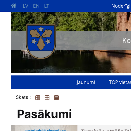
Noderīgi
LV
EN
LT
Ko
Jaunumi
TOP vieta
Skats :
Pasākumi