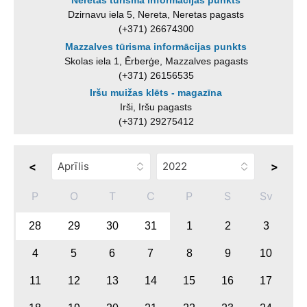
Neretas tūrisma informācijas punkts
Dzirnavu iela 5, Nereta, Neretas pagasts
(+371) 26674300
Mazzalves tūrisma informācijas punkts
Skolas iela 1, Ērberģe, Mazzalves pagasts
(+371) 26156535
Iršu muižas klēts - magazīna
Irši, Iršu pagasts
(+371) 29275412
<
>
P
O
T
C
P
S
Sv
28
29
30
31
1
2
3
4
5
6
7
8
9
10
11
12
13
14
15
16
17