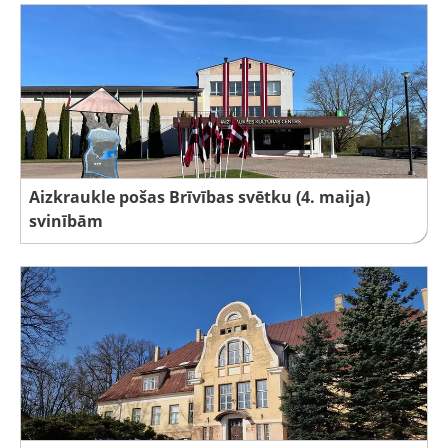
Aizkraukle pošas Brīvības svētku (4. maija)
svinībām