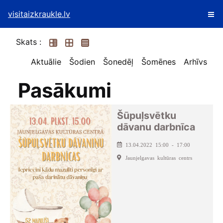
visitaizkraukle.lv
Skats :
Aktuālie
Šodien
Šonedēļ
Šomēnes
Arhīvs
Pasākumi
Šūpuļsvētku
dāvanu darbnīca
13.04.2022 15:00 - 17:00
Jaunjelgavas kultūras centrs