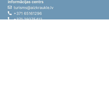
informācijas centrs
turisms@aizkraukle.lv
+371 65161296
+371 29275412
1905.gada iela 7, Koknese,
Aizkraukles novads, LV-5113
Darba laiki
Darba laiki
01.05.2026 - 30.09.2026
P, O, T, C, P
09:00 - 18:00
Pusdienu laiks
12:00 - 13:00
S
10:00 - 15:00
Sv
11:00 - 14:00
01.10.2025 - 30.04.2026
P, O, T, C, P
08:00 - 17:00
Pusdienu laiks
12:00
- 13:00
S
10:00 - 14:00