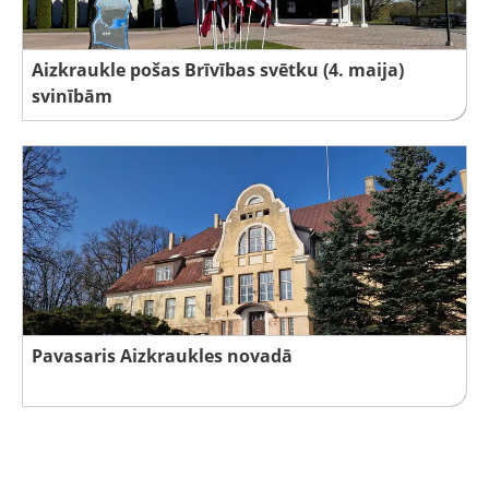
Aizkraukle pošas Brīvības svētku (4. maija)
svinībām
Pavasaris Aizkraukles novadā