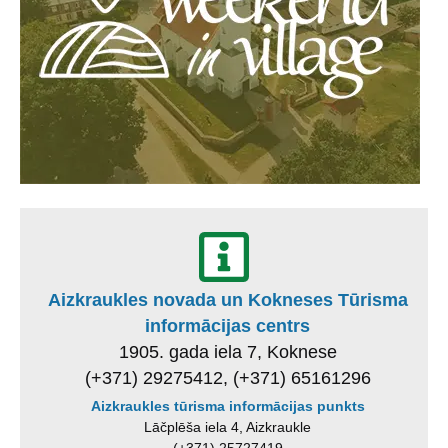
Aizkraukles novada un Kokneses Tūrisma
informācijas centrs
1905. gada iela 7, Koknese
(+371) 29275412, (+371) 65161296
Aizkraukles tūrisma informācijas punkts
Lāčplēša iela 4, Aizkraukle
(+371) 25727419