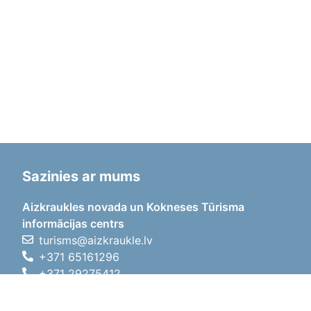
Sazinies ar mums
Aizkraukles novada un Kokneses Tūrisma
informācijas centrs
turisms@aizkraukle.lv
+371 65161296
+371 29275412
1905.gada iela 7, Koknese,
Aizkraukles novads, LV-5113