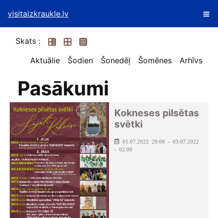
visitaizkraukle.lv
Skats :
Aktuālie
Šodien
Šonedēļ
Šomēnes
Arhīvs
Pasākumi
Kokneses pilsētas
svētki
01.07.2022 20:00 - 03.07.2022
- 02:00