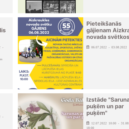
Pieteikšanās
lis
gājienam Aizkr
novada svētko
2 -
06.07.2022 - 03.08.2022
es
Izstāde "Saruna
puķēm un par
puķēm"
2 -
12.07.2022 10:00 - 31.08
18:00