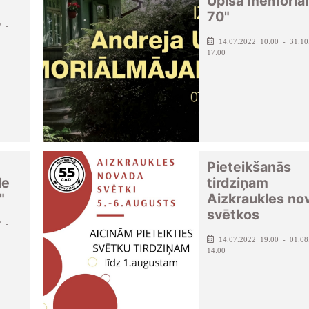
Upīša memoriāl
70"
2 -
14.07.2022 10:00 - 31.10
17:00
Pieteikšanās
de
tirdziņam
"
Aizkraukles no
svētkos
2 -
14.07.2022 19:00 - 01.08
14:00