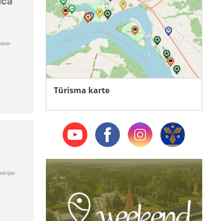
iča
upas
Tūrisma karte
mācijas