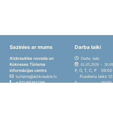
Sazinies ar mums
Darba laiki
Aizkraukles novada un
Darba laiki
Kokneses Tūrisma
01.05.2026 - 30.0
informācijas centrs
P, O, T, C, P
09:00 
turisms@aizkraukle.lv
Pusdienu laiks
12:
+371 65161296
S
10:00 
+371 29275412
Sv
11:00 
1905.gada iela 7, Koknese,
01.10.2025 - 30.0
Aizkraukles novads, LV-5113
P, O, T, C, P
08:00 
Pusdienu laiks
12:
S
10:00 