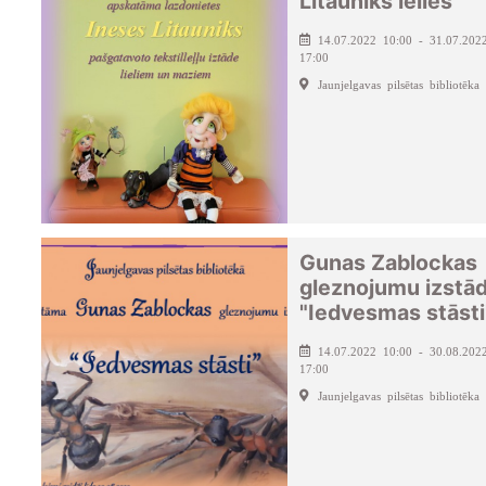
Litauniks lelles
14.07.2022 10:00 - 31.07.202
17:00
Jaunjelgavas pilsētas bibliotēka
Gunas Zablockas
gleznojumu izstā
"Iedvesmas stāsti
14.07.2022 10:00 - 30.08.202
17:00
Jaunjelgavas pilsētas bibliotēka