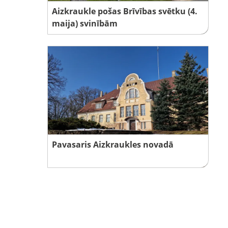
Aizkraukle pošas Brīvības svētku (4.
maija) svinībām
Pavasaris Aizkraukles novadā