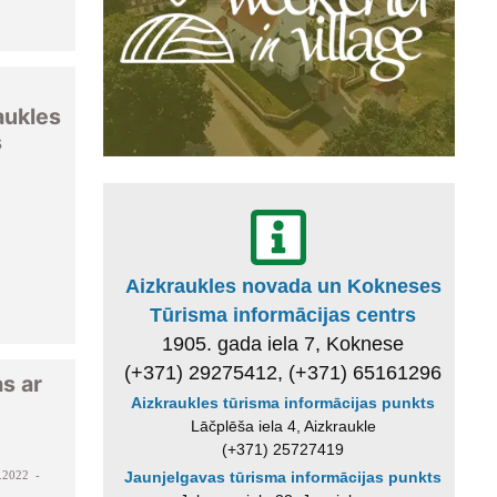
aukles
s
Aizkraukles novada un Kokneses
Tūrisma informācijas centrs
1905. gada iela 7, Koknese
(+371) 29275412, (+371) 65161296
s ar
Aizkraukles tūrisma informācijas punkts
Lāčplēša iela 4, Aizkraukle
(+371) 25727419
.2022 -
Jaunjelgavas tūrisma informācijas punkts