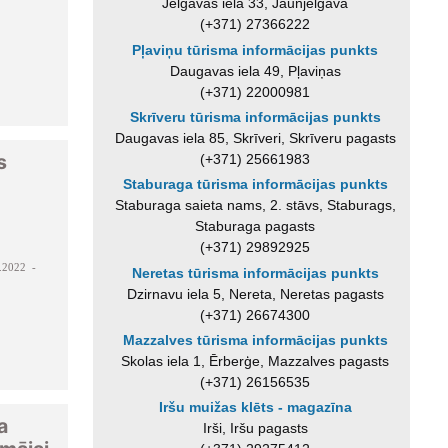
Jelgavas iela 33, Jaunjelgava
(+371) 27366222
Pļaviņu tūrisma informācijas punkts
Daugavas iela 49, Pļaviņas
(+371) 22000981
Skrīveru tūrisma informācijas punkts
Daugavas iela 85, Skrīveri, Skrīveru pagasts
s
(+371) 25661983
Staburaga tūrisma informācijas punkts
Staburaga saieta nams, 2. stāvs, Staburags,
Staburaga pagasts
(+371) 29892925
.2022 -
Neretas tūrisma informācijas punkts
Dzirnavu iela 5, Nereta, Neretas pagasts
(+371) 26674300
Mazzalves tūrisma informācijas punkts
Skolas iela 1, Ērberģe, Mazzalves pagasts
(+371) 26156535
Iršu muižas klēts - magazīna
a
Irši, Iršu pagasts