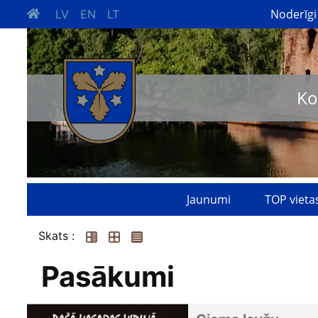
Noderīgi
LV
EN
LT
Ko
Jaunumi
TOP vieta
Skats :
Pasākumi