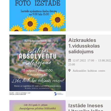
Aizkraukles
1.vidusskolas
salidojums
12.07.2022 17:00 - 13.08.202
23:00
Aizkraukles kultūras centrs
Izstāde Ineses