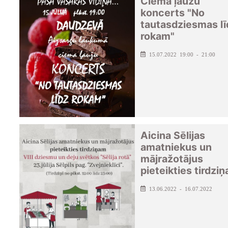
Ciema ļaužu
koncerts "No
tautasdziesmas lī
rokam"
15.07.2022 19:00 - 21:00
Aicina Sēlijas
amatniekus un
mājražotājus
pieteikties tirdzi
13.06.2022 - 16.07.2022