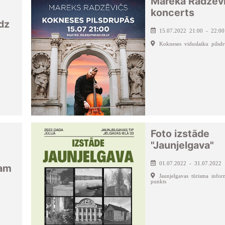
Mareka Radzev
koncerts
dz
15.07.2022 21:00 - 22:00
Kokneses viduslaiku pilsdr
Foto izstāde
"Jaunjelgava"
01.07.2022 - 31.07.2022
ņam
Jaunjelgavas tūrisma infor
punkts