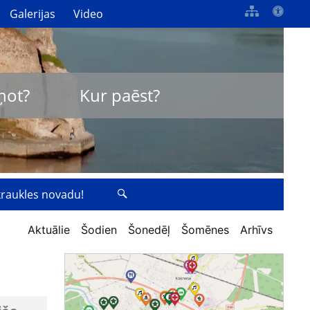
Galerijas
Video
ņot?
Kur paēst?
zkraukles novadu!
Aktuālie
Šodien
Šonedēļ
Šomēnes
Arhīvs