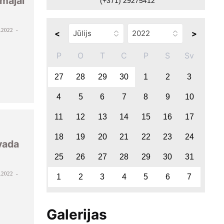
mājai
(+371) 29275412
.2022 -
<
>
P
O
T
C
P
S
Sv
27
28
29
30
1
2
3
4
5
6
7
8
9
10
11
12
13
14
15
16
17
18
19
20
21
22
23
24
vada
25
26
27
28
29
30
31
.2022 -
1
2
3
4
5
6
7
Galerijas