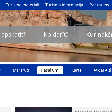
Tūrisma materiāli
Tūrisma informācija
Par mums
 apskatīt?
Ko darīt?
Kur nakš
s
Maršruti
Pasākumi
Karte
Atklāj Ai