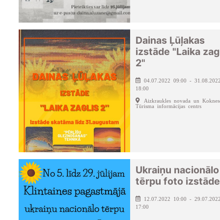
Dainas Ļūļakas
izstāde "Laika zag
2"
04.07.2022 09:00 - 31.08.202
18:00
Aizkraukles novada un Koknes
Tūrisma informācijas centrs
Ukraiņu nacionālo
tērpu foto izstāde
12.07.2022 10:00 - 29.07.202
17:00