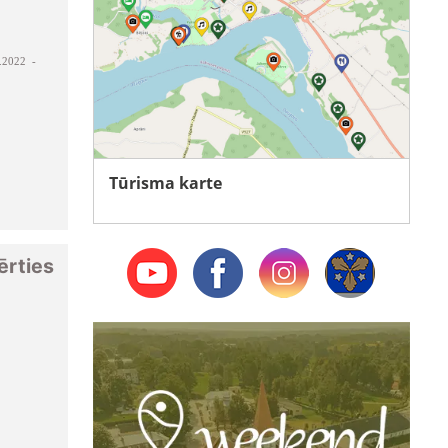
.2022 -
Tūrisma karte
vērties