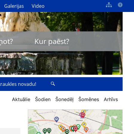
Galerijas
Video
ņot?
Kur paēst?
zkraukles novadu!
Aktuālie
Šodien
Šonedēļ
Šomēnes
Arhīvs