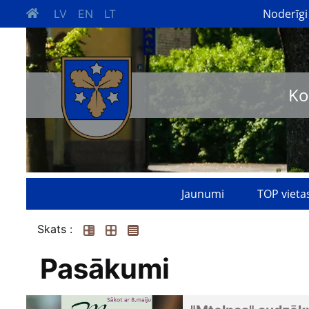
Noderīgi
LV
EN
LT
Ko
Jaunumi
TOP vieta
Skats :
Pasākumi