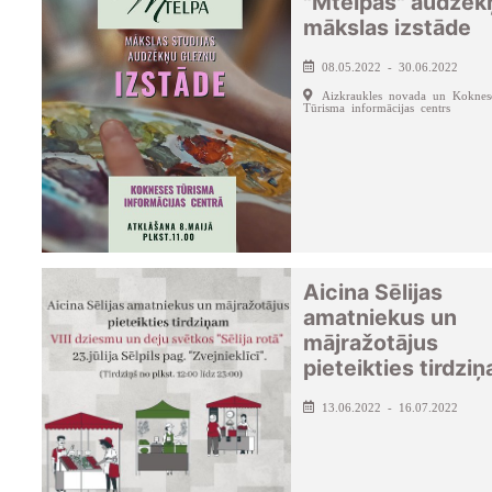
"Mtelpas" audzēk
mākslas izstāde
08.05.2022 - 30.06.2022
Aizkraukles novada un Koknes
Tūrisma informācijas centrs
Aicina Sēlijas
amatniekus un
mājražotājus
pieteikties tirdzi
13.06.2022 - 16.07.2022