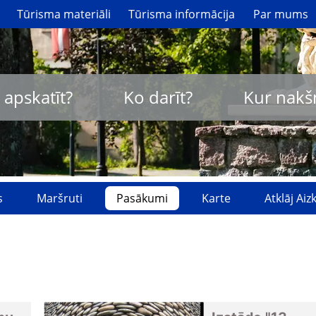
Tūrisma materiāli
Tūrisma informācija
Par mums
 apskatīt?
Ko darīt?
Kur nakš
s
Maršruti
Pasākumi
Karte
Atklāj Ai