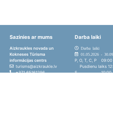
Sazinies ar mums
Darba laiki
Aizkraukles novada un
Darba laiki
Kokneses Tūrisma
01.05.2026 - 30.0
informācijas centrs
P, O, T, C, P
09:00 
turisms@aizkraukle.lv
Pusdienu laiks
12:
+371 65161296
S
10:00 
+371 29275412
Sv
11:00 
1905.gada iela 7, Koknese,
01.10.2025 - 30.0
Aizkraukles novads, LV-5113
P, O, T, C, P
08:00 
Pusdienu laiks
12:
S
10:00 
Sv
Brīvdi