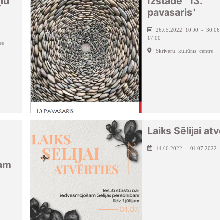
ņu
Izstāde "13.
pavasaris"
26.05.2022 10:00 - 30.06
17:00
es
Skrīveru kultūras centrs
Laiks Sēlijai at
14.06.2022 - 01.07.2022
ņam