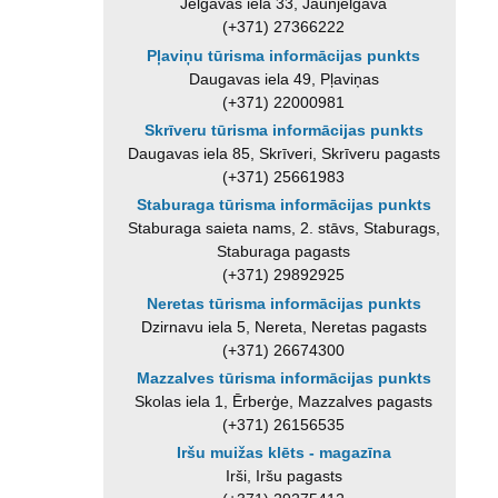
Jelgavas iela 33, Jaunjelgava
(+371) 27366222
Pļaviņu tūrisma informācijas punkts
Daugavas iela 49, Pļaviņas
(+371) 22000981
Skrīveru tūrisma informācijas punkts
Daugavas iela 85, Skrīveri, Skrīveru pagasts
(+371) 25661983
Staburaga tūrisma informācijas punkts
Staburaga saieta nams, 2. stāvs, Staburags,
Staburaga pagasts
(+371) 29892925
Neretas tūrisma informācijas punkts
Dzirnavu iela 5, Nereta, Neretas pagasts
(+371) 26674300
Mazzalves tūrisma informācijas punkts
Skolas iela 1, Ērberģe, Mazzalves pagasts
(+371) 26156535
Iršu muižas klēts - magazīna
Irši, Iršu pagasts