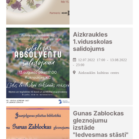
Aizkraukles
1.vidusskolas
salidojums
12.07.2022 17:00 - 13.08.2022
- 23:00
Aizkraukles kultūras centrs
Gunas Zablockas
gleznojumu
izstāde
"Iedvesmas stāsti"