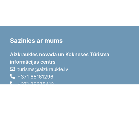
Sazinies ar mums
Aizkraukles novada un Kokneses Tūrisma
informācijas centrs
turisms@aizkraukle.lv
+371 65161296
+371 29275412
1905.gada iela 7, Koknese,
Aizkraukles novads, LV-5113
Darba laiki
Darba laiki
01.05.2026 - 30.09.2026