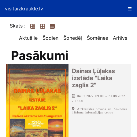
visitaizkraukle.lv
Skats :
Aktuālie
Šodien
Šonedēļ
Šomēnes
Arhīvs
Pasākumi
Dainas Ļūļakas
izstāde "Laika
zaglis 2"
04.07.2022 09:00 - 31.08.2022
- 18:00
Aizkraukles novada un Kokneses
Tūrisma informācijas centrs