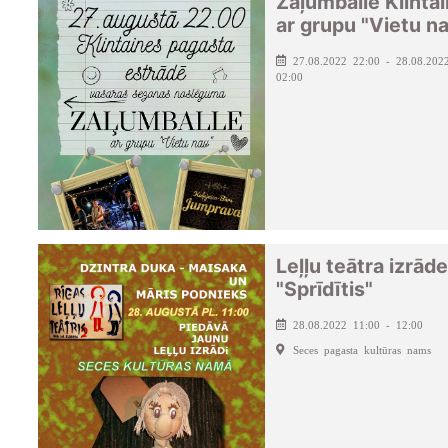
Zaļumballe Klinta
ar grupu "Vietu n
27.08.2022 22:00 - 28.08.202
02:00
Leļļu teātra izrāde
"Sprīdītis"
28.08.2022 11:00 - 12:00
Seces pagasta kultūras nams