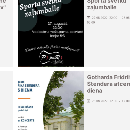
inē
Sporta svētku
av"
zaļumballe
2 -
27.08.2022 22:00 - 28.08
02:00
Gotharda Fridri
Stendera atcer
diena
28.08.2022 12:00 - 17:00