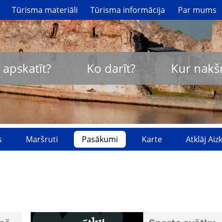
Tūrisma materiāli
Tūrisma informācija
Par mums
 apskatīt?
Ko darīt?
Kur nakš
s
Maršruti
Pasākumi
Karte
Atklāj Ai