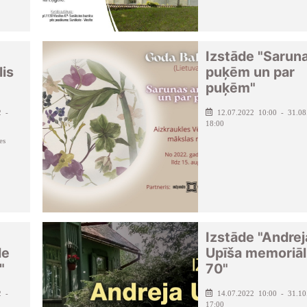
Izstāde "Saruna
lis
puķēm un par
puķēm"
2 -
12.07.2022 10:00 - 31.08
18:00
es
Izstāde "Andrej
de
Upīša memoriāl
"
70"
2 -
14.07.2022 10:00 - 31.10
17:00