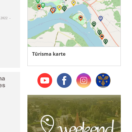
.2022 -
Tūrisma karte
ha
es