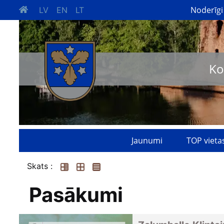
Noderīgi
LV
EN
LT
Ko
Jaunumi
TOP vieta
Skats :
Pasākumi