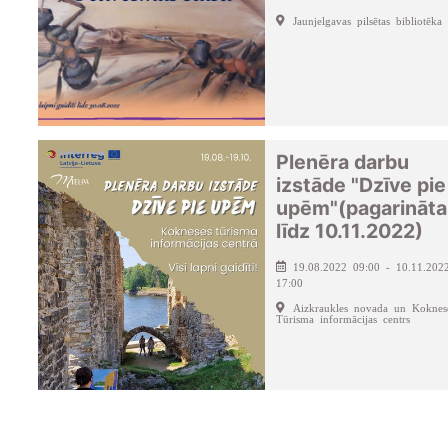
Jaunjelgavas pilsētas bibliotēka
Plenēra darbu
izstāde "Dzīve pie
upēm"(pagarināta
līdz 10.11.2022)
19.08.2022 09:00 - 10.11.202
17:00
Aizkraukles novada un Koknes
Tūrisma informācijas centrs