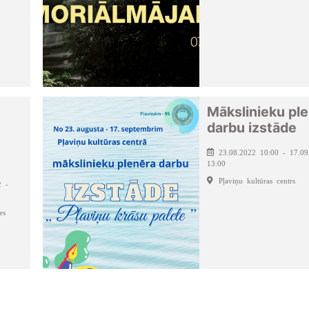
Mākslinieku pl
darbu izstāde
23.08.2022 10:00 - 17.09
13:00
Pļaviņu kultūras centrs
2 -
es