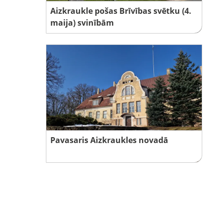
Aizkraukle pošas Brīvības svētku (4.
maija) svinībām
Pavasaris Aizkraukles novadā