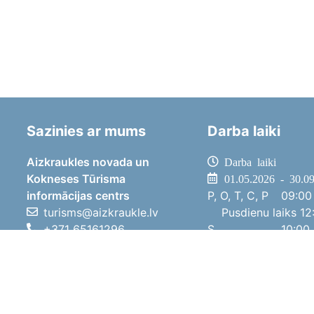
Sazinies ar mums
Darba laiki
Aizkraukles novada un
Darba laiki
Kokneses Tūrisma
01.05.2026 - 30.0
informācijas centrs
P, O, T, C, P
09:00 
turisms@aizkraukle.lv
Pusdienu laiks
12:
+371 65161296
S
10:00 
+371 29275412
Sv
11:00 
1905.gada iela 7, Koknese,
01.10.2025 - 30.0
Aizkraukles novads, LV-5113
P, O, T, C, P
08:00 
Pusdienu laiks
12:
S
10:00 