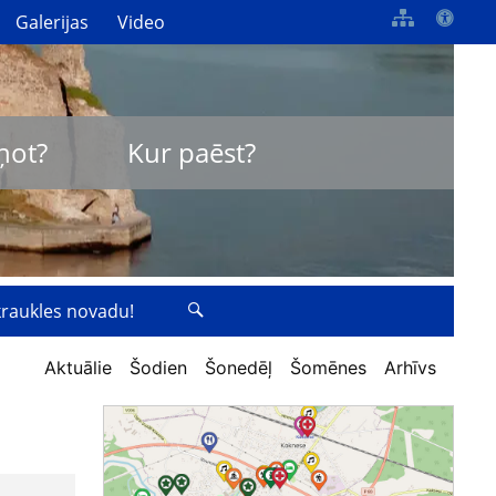
Galerijas
Video
ņot?
Kur paēst?
zkraukles novadu!
Aktuālie
Šodien
Šonedēļ
Šomēnes
Arhīvs