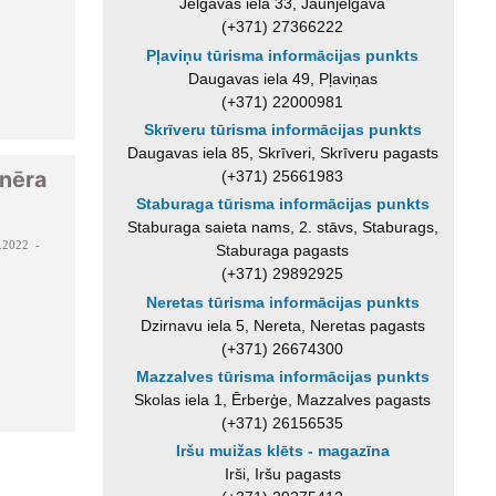
Jelgavas iela 33, Jaunjelgava
(+371) 27366222
Pļaviņu tūrisma informācijas punkts
Daugavas iela 49, Pļaviņas
(+371) 22000981
Skrīveru tūrisma informācijas punkts
Daugavas iela 85, Skrīveri, Skrīveru pagasts
enēra
(+371) 25661983
Staburaga tūrisma informācijas punkts
Staburaga saieta nams, 2. stāvs, Staburags,
.2022 -
Staburaga pagasts
(+371) 29892925
Neretas tūrisma informācijas punkts
Dzirnavu iela 5, Nereta, Neretas pagasts
(+371) 26674300
Mazzalves tūrisma informācijas punkts
Skolas iela 1, Ērberģe, Mazzalves pagasts
(+371) 26156535
Iršu muižas klēts - magazīna
Irši, Iršu pagasts