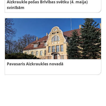
Aizkraukle pošas Brīvības svētku (4. maija)
svinībām
Pavasaris Aizkraukles novadā