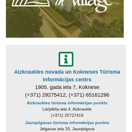
Aizkraukles novada un Kokneses Tūrisma
informācijas centrs
1905. gada iela 7, Koknese
(+371) 29275412, (+371) 65161296
Aizkraukles tūrisma informācijas punkts
Lāčplēša iela 4, Aizkraukle
(+371) 25727419
Jaunjelgavas tūrisma informācijas punkts
Jelgavas iela 33, Jaunjelgava