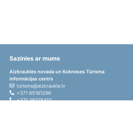
Sazinies ar mums
Aizkraukles novada un Kokneses Tūrisma
informācijas centrs
turisms@aizkraukle.lv
+371 65161296
+371 29275412
1905.gada iela 7, Koknese,
Aizkraukles novads, LV-5113
Darba laiki