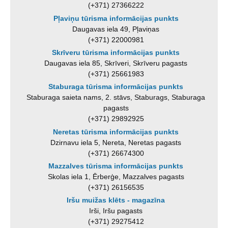
(+371) 27366222
Pļaviņu tūrisma informācijas punkts
Daugavas iela 49, Pļaviņas
(+371) 22000981
Skrīveru tūrisma informācijas punkts
Daugavas iela 85, Skrīveri, Skrīveru pagasts
(+371) 25661983
Staburaga tūrisma informācijas punkts
Staburaga saieta nams, 2. stāvs, Staburags, Staburaga
pagasts
(+371) 29892925
Neretas tūrisma informācijas punkts
Dzirnavu iela 5, Nereta, Neretas pagasts
(+371) 26674300
Mazzalves tūrisma informācijas punkts
Skolas iela 1, Ērberģe, Mazzalves pagasts
(+371) 26156535
Iršu muižas klēts - magazīna
Irši, Iršu pagasts
(+371) 29275412