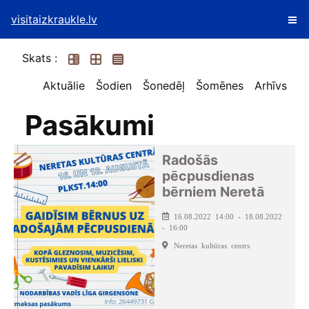
visitaizkraukle.lv
Skats :
Aktuālie
Šodien
Šonedēļ
Šomēnes
Arhīvs
Pasākumi
Radošās
pēcpusdienas
bērniem Neretā
16.08.2022 14:00 - 18.08.2022
- 16:00
Neretas kultūras centrs