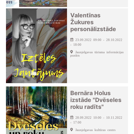
Valentīnas
Žukures
personālizstāde
23.09.2022 09:00 - 28.10.2022
- 18:00
Jaunjelgavas tūrisma informācijas
punkts
Bernāra Holus
izstāde "Dvēseles
roku radīts"
28.09.2022 10:00 - 10.11.2022
- 17:00
Jaunjelgavas kultūras centrs