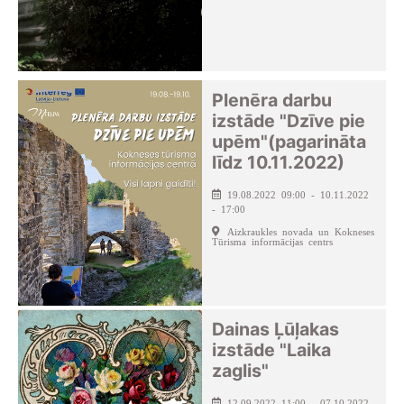
Plenēra darbu
izstāde "Dzīve pie
upēm"(pagarināta
līdz 10.11.2022)
19.08.2022 09:00 - 10.11.2022
- 17:00
Aizkraukles novada un Kokneses
Tūrisma informācijas centrs
Dainas Ļūļakas
izstāde "Laika
zaglis"
12.09.2022 11:00 - 07.10.2022