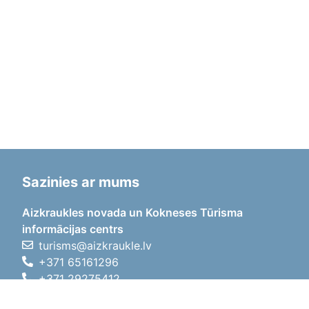
Sazinies ar mums
Aizkraukles novada un Kokneses Tūrisma
informācijas centrs
turisms@aizkraukle.lv
+371 65161296
+371 29275412
1905.gada iela 7, Koknese,