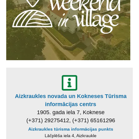
Aizkraukles novada un Kokneses Tūrisma
informācijas centrs
1905. gada iela 7, Koknese
(+371) 29275412, (+371) 65161296
Aizkraukles tūrisma informācijas punkts
Lāčplēša iela 4, Aizkraukle