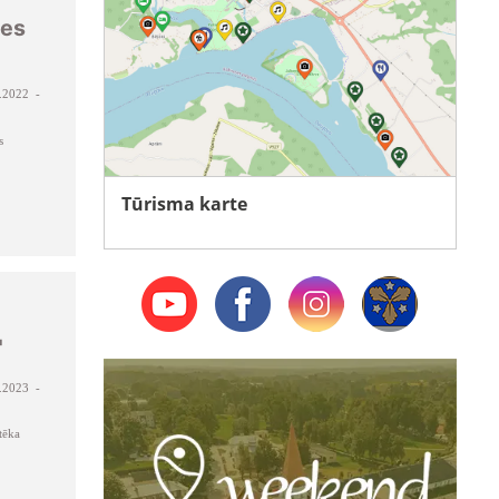
les
.2022 -
s
Tūrisma karte
"
.2023 -
tēka