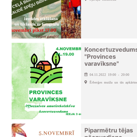
Koncertuzvedum
"Provinces
varavīksne"
04.11.2022 19:00 - 20:00
Ērberģes muiža un tās apkārtn
Piparmētru tējas