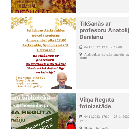
Tikšanās ar
profesoru Anatoli
Danilānu
04.11.2022 12:00 - 14:00
Aizkraukles novada interešu izgl
centrs
Vilņa Reguta
fotoizstāde
04.11.2022 17:00 - 25.11.202
17:00
Pļaviņu bibliotēka