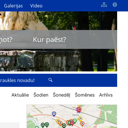
Galerijas
Video
ņot?
Kur paēst?
zkraukles novadu!
Aktuālie
Šodien
Šonedēļ
Šomēnes
Arhīvs