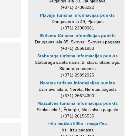
Jelgavas iela 33, Jaunjelgava
(+371) 27366222
Pļaviņu tūrisma informācijas punkts
Daugavas iela 49, Pļaviņas
(+371) 22000981
Skrīveru tūrisma informācijas punkts
Daugavas iela 85, Skrīveri, Skrīveru pagasts
(+371) 25661983
Staburaga tūrisma informācijas punkts
Staburaga saieta nams, 2. stāvs, Staburags,
Staburaga pagasts
(+371) 29892925
Neretas tūrisma informācijas punkts
Dzirnavu iela 5, Nereta, Neretas pagasts
(+371) 26674300
Mazzalves tūrisma informācijas punkts
Skolas iela 1, Ērberģe, Mazzalves pagasts
(+371) 26156535
Iršu muižas klēts - magazīna
Irši, Iršu pagasts