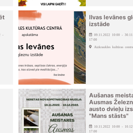
ēt
Ilvas Ievānes g
izstāde
2 -
09.11.2022 10:00 - 30.11
17:00
Aizkraukles kultūras centrs
Aušanas meist
Ausmas Železn
austo dvieļu iz
"Mans stāsts"
10.11.2022 10:00 - 10.12
17:00