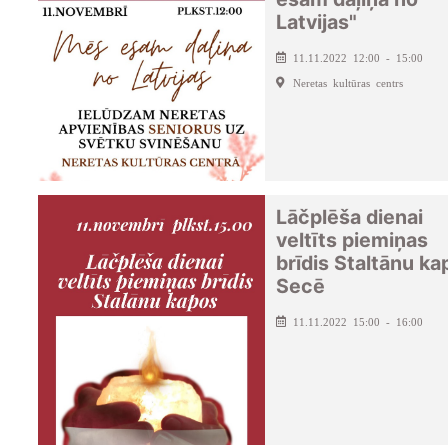
Latvijas"
11.11.2022 12:00 - 15:00
Neretas kultūras centrs
Lāčplēša dienai
veltīts piemiņas
brīdis Staltānu ka
Secē
11.11.2022 15:00 - 16:00