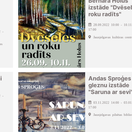
Bernāra Holus
izstāde "Dvēse
roku radīts"
28.09.2022 10:00 - 10.11
17:00
2 -
Jaunjelgavas kultūras centr
es
i
Andas Sproģes
gleznu izstāde
"Saruna ar sevi
2 -
03.11.2022 14:00 - 03.01
17:00
Jaunjelgavas pilsētas biblio