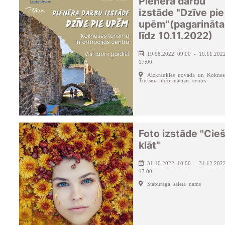
Plenēra darbu
izstāde "Dzīve pie
upēm"(pagarināta
līdz 10.11.2022)
19.08.2022 09:00 - 10.11.202
17:00
Aizkraukles novada un Koknes
Tūrisma informācijas centrs
Foto izstāde "Cieš
klāt"
31.10.2022 10:00 - 31.12.202
17:00
Staburaga saieta nams