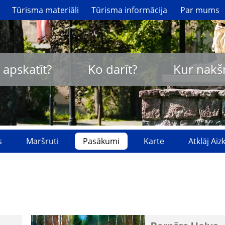
Tūrisma materiāli
Tūrisma informācija
Par mums
 apskatīt?
Ko darīt?
Kur nakš
s
Maršruti
Pasākumi
Karte
Atklāj Ai