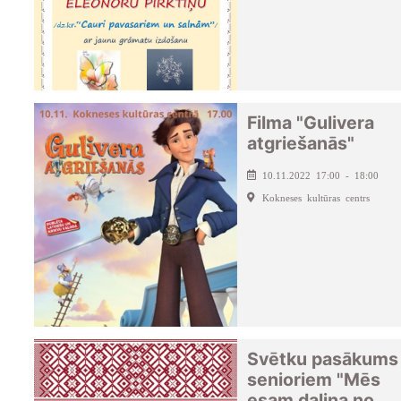
Filma "Gulivera
atgriešanās"
10.11.2022 17:00 - 18:00
Kokneses kultūras centrs
Svētku pasākums
senioriem "Mēs
esam daļiņa no