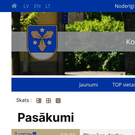
Noderīgi
LV
EN
LT
Ko
Jaunumi
TOP vieta
Skats :
Pasākumi