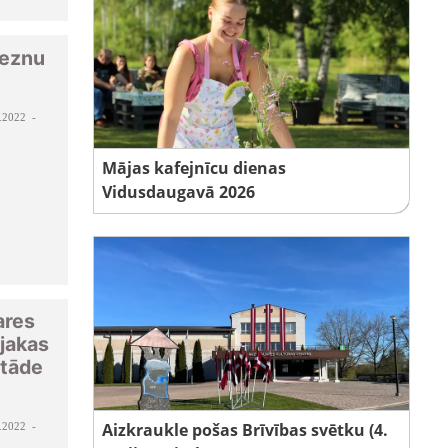
leznu
.2022 -
Mājas kafejnīcu dienas
Vidusdaugavā 2026
ares
jakas
stāde
Aizkraukle pošas Brīvības svētku (4.
.2022 -