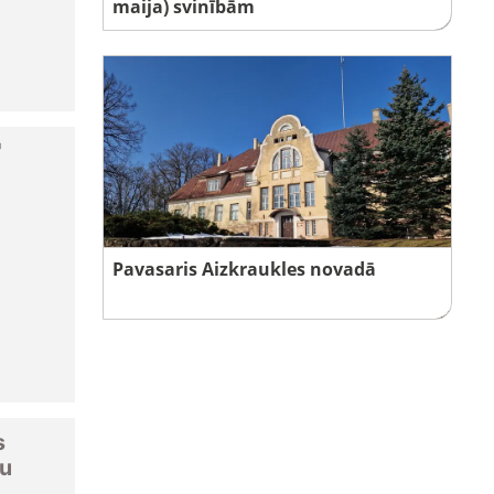
maija) svinībām
"
Pavasaris Aizkraukles novadā
s
u