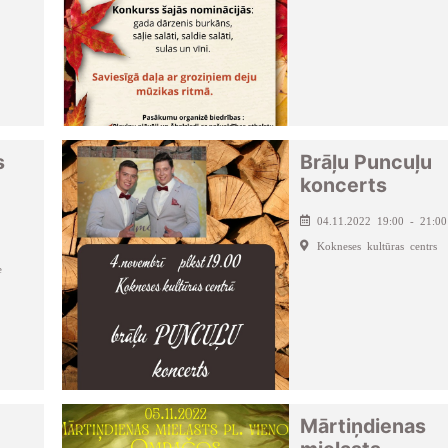
s
Brāļu Puncuļu
koncerts
04.11.2022 19:00 - 21:00
Kokneses kultūras centrs
e
Mārtiņdienas