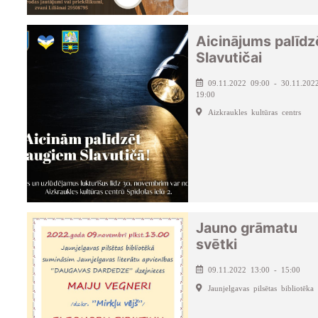
Aicinājums palīdz
Slavutičai
09.11.2022 09:00 - 30.11.202
19:00
Aizkraukles kultūras centrs
Jauno grāmatu
svētki
09.11.2022 13:00 - 15:00
Jaunjelgavas pilsētas bibliotēka