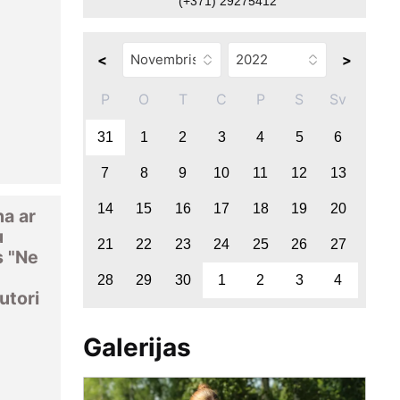
(+371) 29275412
<
>
P
O
T
C
P
S
Sv
31
1
2
3
4
5
6
7
8
9
10
11
12
13
14
15
16
17
18
19
20
na ar
u
21
22
23
24
25
26
27
s "Ne
28
29
30
1
2
3
4
utori
Galerijas