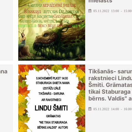
mielasts
05.11.2022 13:00 - 15:00
ana
Tikšanās- saru
rakstnieci Lind
Šmiti. Grāmata
tikai Staburaga
bērns. Valdis" a
05.11.2022 14:00 - 16:00