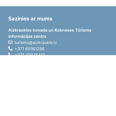
Sazinies ar mums
Aizkraukles novada un Kokneses Tūrisma
informācijas centrs
turisms@aizkraukle.lv
+371 65161296
+371 29275412
1905.gada iela 7, Koknese,
Aizkraukles novads, LV-5113
Darba laiki
Darba laiki
01.05.2026 - 30.09.2026
P, O, T, C, P
09:00 - 18:00
Pusdienu laiks
12:00 - 13:00
S
10:00 - 15:00