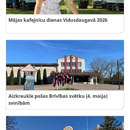
Mājas kafejnīcu dienas Vidusdaugavā 2026
Aizkraukle pošas Brīvības svētku (4. maija)
svinībām