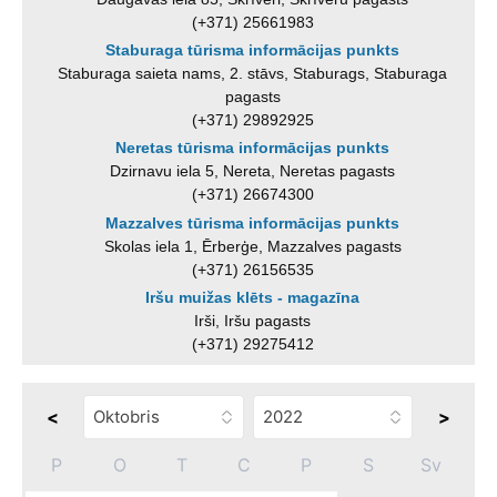
(+371) 25661983
Staburaga tūrisma informācijas punkts
Staburaga saieta nams, 2. stāvs, Staburags, Staburaga
pagasts
(+371) 29892925
Neretas tūrisma informācijas punkts
Dzirnavu iela 5, Nereta, Neretas pagasts
(+371) 26674300
Mazzalves tūrisma informācijas punkts
Skolas iela 1, Ērberģe, Mazzalves pagasts
(+371) 26156535
Iršu muižas klēts - magazīna
Irši, Iršu pagasts
(+371) 29275412
<
>
P
O
T
C
P
S
Sv