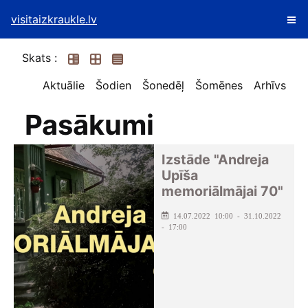
visitaizkraukle.lv
Skats :
Aktuālie
Šodien
Šonedēļ
Šomēnes
Arhīvs
Pasākumi
Izstāde "Andreja
Upīša
memoriālmājai 70"
14.07.2022 10:00 - 31.10.2022
- 17:00