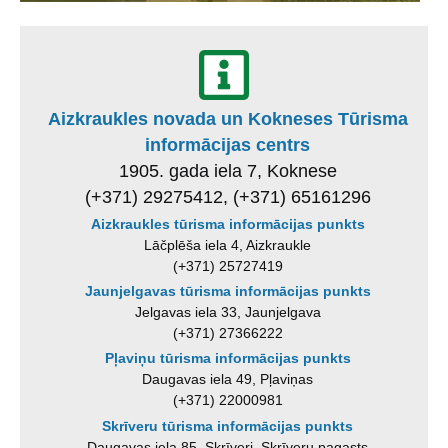
Aizkraukles novada un Kokneses Tūrisma
informācijas centrs
1905. gada iela 7, Koknese
(+371) 29275412, (+371) 65161296
Aizkraukles tūrisma informācijas punkts
Lāčplēša iela 4, Aizkraukle
(+371) 25727419
Jaunjelgavas tūrisma informācijas punkts
Jelgavas iela 33, Jaunjelgava
(+371) 27366222
Pļaviņu tūrisma informācijas punkts
Daugavas iela 49, Pļaviņas
(+371) 22000981
Skrīveru tūrisma informācijas punkts
Daugavas iela 85, Skrīveri, Skrīveru pagasts