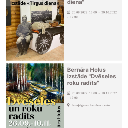
diena"
28.09.2022 10:00 - 30.10.2022
- 17:00
Bernāra Holus
izstāde "Dvēseles
roku radīts"
28.09.2022 10:00 - 10.11.2022
- 17:00
Jaunjelgavas kultūras centrs