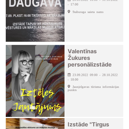
- 17:00
Staburaga saieta nams
Valentīnas
Žukures
personālizstāde
23.09.2022 09:00 - 28.10.2022
- 18:00
Jaunjelgavas tūrisma informācijas
punkts
Izstāde "Tirgus