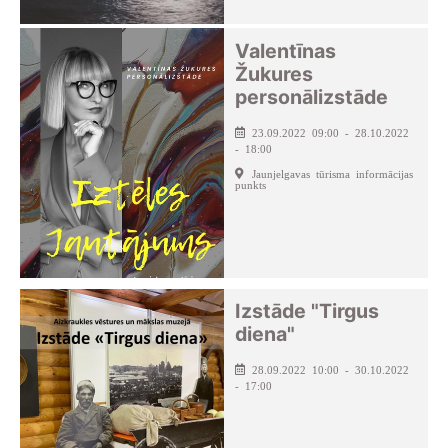
Valentīnas
Žukures
personālizstāde
23.09.2022 09:00 - 28.10.2022
- 18:00
Jaunjelgavas tūrisma informācijas
punkts
Izstāde "Tirgus
diena"
28.09.2022 10:00 - 30.10.2022
- 17:00