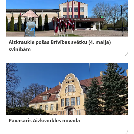
Aizkraukle pošas Brīvības svētku (4. maija)
svinībām
Pavasaris Aizkraukles novadā