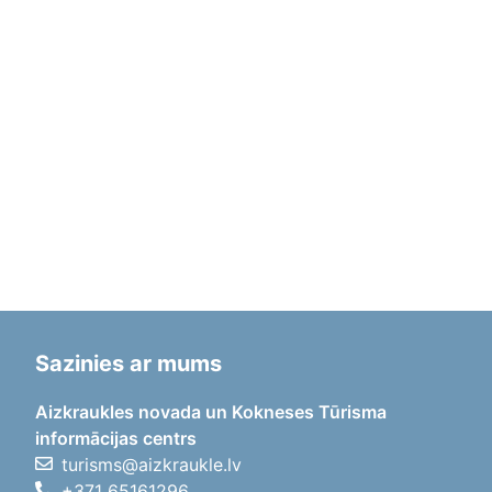
Sazinies ar mums
Aizkraukles novada un Kokneses Tūrisma
informācijas centrs
turisms@aizkraukle.lv
+371 65161296