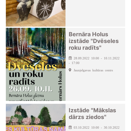
Bernāra Holus
izstāde "Dvēseles
roku radīts"
28.09.2022 10:00 - 10.11.2022
- 17:00
Jaunjelgavas kultūras centrs
Izstāde "Mākslas
dārzs ziedos"
03.10.2022 10:00 - 30.10.2022