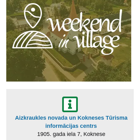
Aizkraukles novada un Kokneses Tūrisma
informācijas centrs
1905. gada iela 7, Koknese