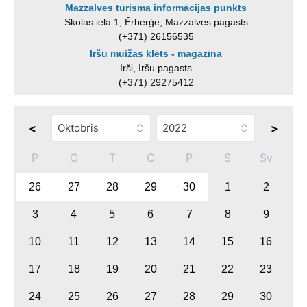
Mazzalves tūrisma informācijas punkts
Skolas iela 1, Ērberģe, Mazzalves pagasts
(+371) 26156535
Iršu muižas klēts - magazīna
Irši, Iršu pagasts
(+371) 29275412
<
>
P
O
T
C
P
S
Sv
26
27
28
29
30
1
2
3
4
5
6
7
8
9
10
11
12
13
14
15
16
17
18
19
20
21
22
23
24
25
26
27
28
29
30