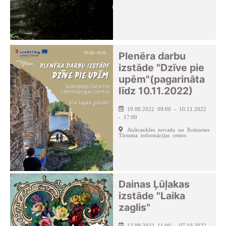
Plenēra darbu
izstāde "Dzīve pie
upēm"(pagarināta
līdz 10.11.2022)
19.08.2022 09:00 - 10.11.2022
- 17:00
Aizkraukles novada un Kokneses
Tūrisma informācijas centrs
Dainas Ļūļakas
izstāde "Laika
zaglis"
12.09.2022 11:00 - 07.10.2022