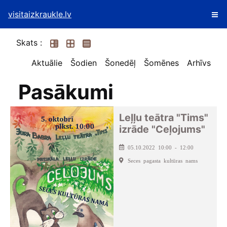
visitaizkraukle.lv
Skats :
Aktuālie
Šodien
Šonedēļ
Šomēnes
Arhīvs
Pasākumi
Leļļu teātra "Tims"
izrāde "Ceļojums"
05.10.2022 10:00 - 12:00
Seces pagasta kultūras nams