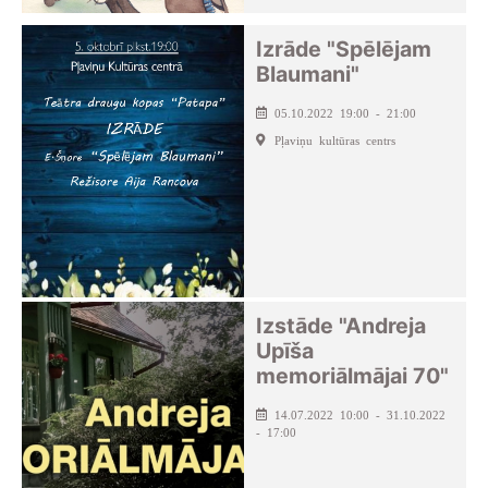
Izrāde "Spēlējam
Blaumani"
05.10.2022 19:00 - 21:00
Pļaviņu kultūras centrs
Izstāde "Andreja
Upīša
memoriālmājai 70"
14.07.2022 10:00 - 31.10.2022
- 17:00