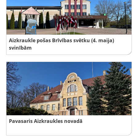
Aizkraukle pošas Brīvības svētku (4. maija)
svinībām
Pavasaris Aizkraukles novadā