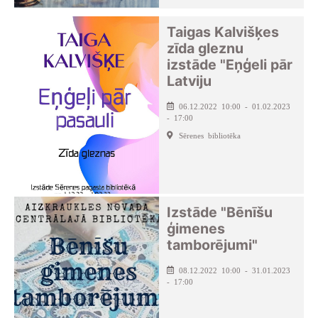
Taigas Kalvišķes
zīda gleznu
izstāde "Eņģeli pār
Latviju
06.12.2022 10:00 - 01.02.2023
- 17:00
Sērenes bibliotēka
Izstāde "Bēnīšu
ģimenes
tamborējumi"
08.12.2022 10:00 - 31.01.2023
- 17:00