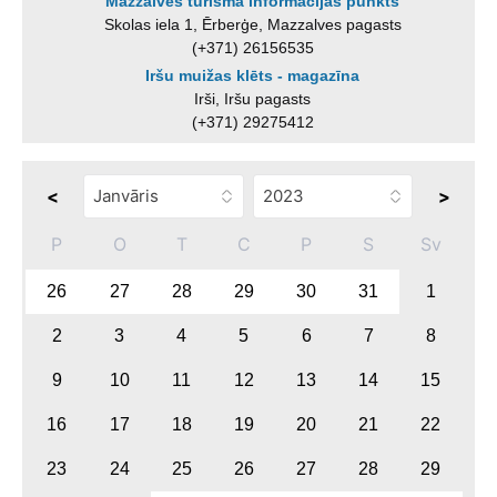
Mazzalves tūrisma informācijas punkts
Skolas iela 1, Ērberģe, Mazzalves pagasts
(+371) 26156535
Iršu muižas klēts - magazīna
Irši, Iršu pagasts
(+371) 29275412
<
>
P
O
T
C
P
S
Sv
26
27
28
29
30
31
1
2
3
4
5
6
7
8
9
10
11
12
13
14
15
16
17
18
19
20
21
22
23
24
25
26
27
28
29