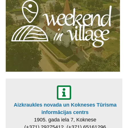
Aizkraukles novada un Kokneses Tūrisma
informācijas centrs
1905. gada iela 7, Koknese
(+371) 29275412, (+371) 65161296