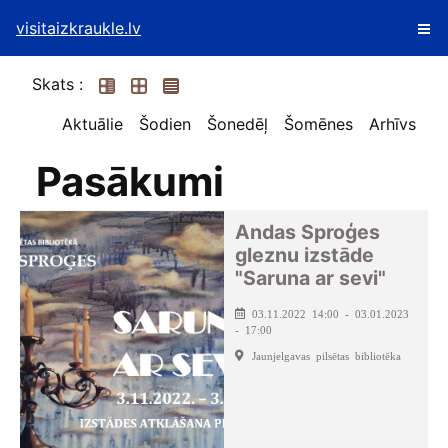
visitaizkraukle.lv
Skats :
Aktuālie
Šodien
Šonedēļ
Šomēnes
Arhīvs
Pasākumi
Andas Sproģes
gleznu izstāde
"Saruna ar sevi"
03.11.2022 14:00 - 03.01.2023
- 17:00
Jaunjelgavas pilsētas bibliotēka