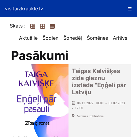
visitaizkraukle.lv
Skats :
Aktuālie
Šodien
Šonedēļ
Šomēnes
Arhīvs
Pasākumi
Taigas Kalvišķes
zīda gleznu
izstāde "Eņģeli pār
Latviju
06.12.2022 10:00 - 01.02.2023
- 17:00
Sērenes bibliotēka