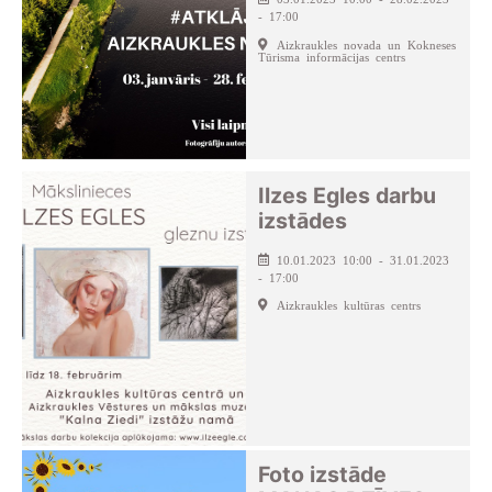
- 17:00
Aizkraukles novada un Kokneses
Tūrisma informācijas centrs
Ilzes Egles darbu
izstādes
10.01.2023 10:00 - 31.01.2023
- 17:00
Aizkraukles kultūras centrs
Foto izstāde