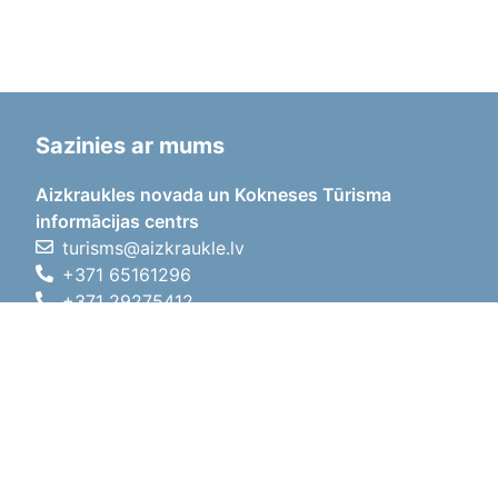
Sazinies ar mums
Aizkraukles novada un Kokneses Tūrisma
informācijas centrs
turisms@aizkraukle.lv
+371 65161296
+371 29275412
1905.gada iela 7, Koknese,
Aizkraukles novads, LV-5113
Darba laiki
Darba laiki
01.05.2026 - 30.09.2026