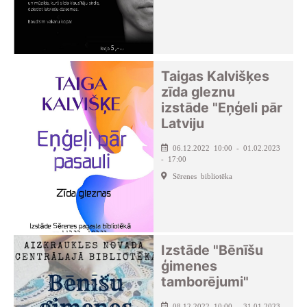
Taigas Kalvišķes
zīda gleznu
izstāde "Eņģeli pār
Latviju
06.12.2022 10:00 - 01.02.2023
- 17:00
Sērenes bibliotēka
Izstāde "Bēnīšu
ģimenes
tamborējumi"
08.12.2022 10:00 - 31.01.2023