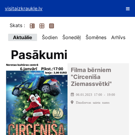
visitaizkraukle.lv
Skats :
Aktuālie
Šodien
Šonedēļ
Šomēnes
Arhīvs
Pasākumi
Filma bērniem
"Circenīša
Ziemassvētki"
06.01.2023 17:00 - 19:00
Daudzevas saieta nams