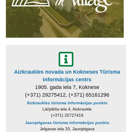
Aizkraukles novada un Kokneses Tūrisma
informācijas centrs
1905. gada iela 7, Koknese
(+371) 29275412, (+371) 65161296
Aizkraukles tūrisma informācijas punkts
Lāčplēša iela 4, Aizkraukle
(+371) 25727419
Jaunjelgavas tūrisma informācijas punkts
Jelgavas iela 33, Jaunjelgava