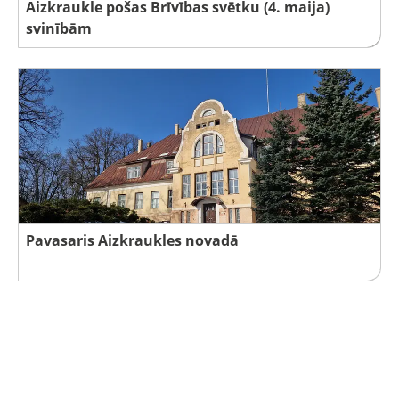
Aizkraukle pošas Brīvības svētku (4. maija)
svinībām
Pavasaris Aizkraukles novadā