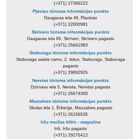
(+371) 27366222
Pļaviņu tūrisma informācijas punkts
Daugavas iela 49, Pļaviņas
(+371) 22000981
Skrīveru tūrisma informācijas punkts
Daugavas iela 85, Skrīveri, Skrīveru pagasts
(+371) 25661983
Staburaga tūrisma informācijas punkts
Staburaga saieta nams, 2. stāvs, Staburags, Staburaga
pagasts
(+371) 29892925
Neretas tūrisma informācijas punkts
Dzirnavu iela 5, Nereta, Neretas pagasts
(+371) 26674300
Mazzalves tūrisma informācijas punkts
Skolas iela 1, Ērberģe, Mazzalves pagasts
(+371) 26156535
Iršu muižas klēts - magazīna
Irši, Iršu pagasts
(+371) 29275412