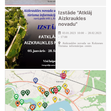
Izstāde "Atklāj
Aizkraukles
novadu"
03.01.2023 10:00 - 28.02.2023
- 17:00
Aizkraukles novada un Kokneses
Tūrisma informācijas centrs