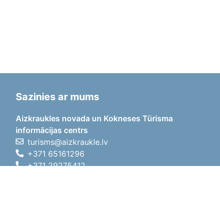
Sazinies ar mums
Aizkraukles novada un Kokneses Tūrisma
informācijas centrs
turisms@aizkraukle.lv
+371 65161296
+371 29275412
1905.gada iela 7, Koknese,
Aizkraukles novads, LV-5113
Darba laiki