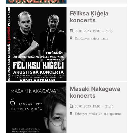
Fēliksa Ķiģeļa
koncerts
06.01.2023 19:00 - 21:00
Daudzevas saieta nams
Masaki Nakagawa
koncerts
06.01.2023 19:00 - 21:00
Ērberģes muiža un tās apkārtne