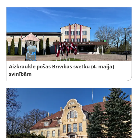
Aizkraukle pošas Brīvības svētku (4. maija)
svinībām