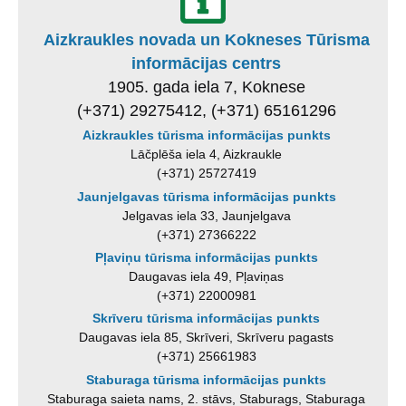
Aizkraukles novada un Kokneses Tūrisma
informācijas centrs
1905. gada iela 7, Koknese
(+371) 29275412, (+371) 65161296
Aizkraukles tūrisma informācijas punkts
Lāčplēša iela 4, Aizkraukle
(+371) 25727419
Jaunjelgavas tūrisma informācijas punkts
Jelgavas iela 33, Jaunjelgava
(+371) 27366222
Pļaviņu tūrisma informācijas punkts
Daugavas iela 49, Pļaviņas
(+371) 22000981
Skrīveru tūrisma informācijas punkts
Daugavas iela 85, Skrīveri, Skrīveru pagasts
(+371) 25661983
Staburaga tūrisma informācijas punkts
Staburaga saieta nams, 2. stāvs, Staburags, Staburaga