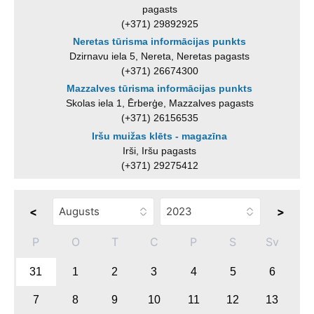
pagasts
(+371) 29892925
Neretas tūrisma informācijas punkts
Dzirnavu iela 5, Nereta, Neretas pagasts
(+371) 26674300
Mazzalves tūrisma informācijas punkts
Skolas iela 1, Ērberģe, Mazzalves pagasts
(+371) 26156535
Iršu muižas klēts - magazīna
Irši, Iršu pagasts
(+371) 29275412
<
>
P
O
T
C
P
S
Sv
31
1
2
3
4
5
6
7
8
9
10
11
12
13