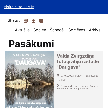
visitaizkraukle.lv
Skats :
Aktuālie
Šodien
Šonedēļ
Šomēnes
Arhīvs
Pasākumi
Valda Zvirgzdiņa
fotogrāfiju izstāde
"Daugava"
01.07.2023 09:00 - 20.08.2023
- 14:00
Aizkraukles novada un Kokneses
Tūrisma informācijas centrs