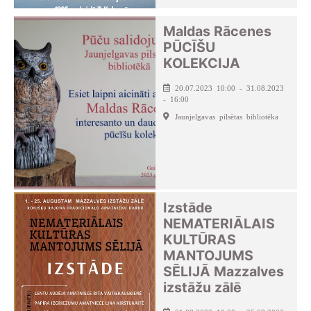
Maldas Rācenes
PŪCĪŠU
KOLEKCIJA
20.07.2023 10:00 - 31.08.2023
- 16:00
Jaunjelgavas pilsētas bibliotēka
Izstāde
NEMATERIĀLAIS
KULTŪRAS
MANTOJUMS
SĒLIJĀ Mazzalves
izstāžu zālē