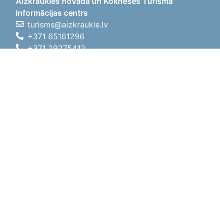
Aizkraukles novada un Kokneses Tūrisma
informācijas centrs
turisms@aizkraukle.lv
+371 65161296
+371 29275412
1905.gada iela 7, Koknese,
Aizkraukles novads, LV-5113
Darba laiki
Darba laiki
01.05.2026 - 30.09.2026
P, O, T, C, P
09:00 - 18:00
Pusdienu laiks
12:00 - 13:00
S
10:00 - 15:00
Sv
11:00 - 14:00
01.10.2025 - 30.04.2026
P, O, T, C, P
08:00 - 17:00
Pusdienu laiks
12:00
- 13:00