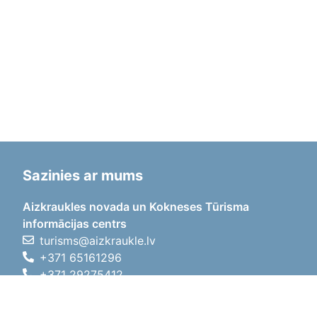
Sazinies ar mums
Aizkraukles novada un Kokneses Tūrisma
informācijas centrs
turisms@aizkraukle.lv
+371 65161296
+371 29275412
1905.gada iela 7, Koknese,
Aizkraukles novads, LV-5113