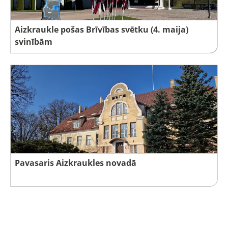
Aizkraukle pošas Brīvības svētku (4. maija)
svinībām
Pavasaris Aizkraukles novadā