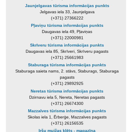
Jaunjelgavas tūrisma informācijas punkts
Jelgavas iela 33, Jaunjelgava
(+371) 27366222
Pļaviņu tūrisma informācijas punkts
Daugavas iela 49, Pļaviņas
(+371) 22000981
Skrīveru tūrisma informācijas punkts
Daugavas iela 85, Skrīveri, Skrīveru pagasts
(+371) 25661983
Staburaga tūrisma informācijas punkts
Staburaga saieta nams, 2. stāvs, Staburags, Staburaga
pagasts
(+371) 29892925
Neretas tūrisma informācijas punkts
Dzirnavu iela 5, Nereta, Neretas pagasts
(+371) 26674300
Mazzalves tūrisma informācijas punkts
Skolas iela 1, Ērberģe, Mazzalves pagasts
(+371) 26156535
Iršu muižas klēts - magazīna