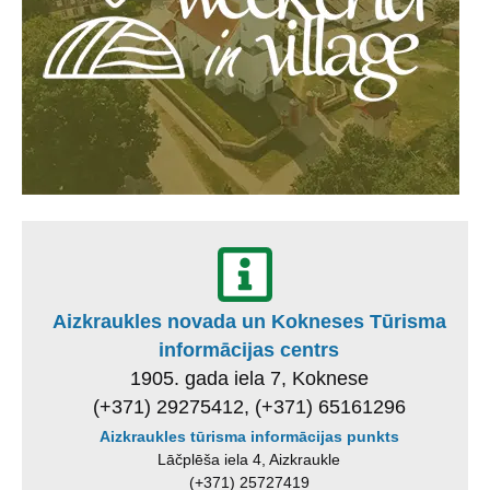
Aizkraukles novada un Kokneses Tūrisma
informācijas centrs
1905. gada iela 7, Koknese
(+371) 29275412, (+371) 65161296
Aizkraukles tūrisma informācijas punkts
Lāčplēša iela 4, Aizkraukle
(+371) 25727419