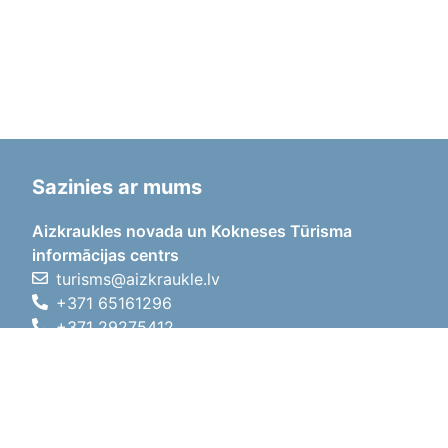
Sazinies ar mums
Aizkraukles novada un Kokneses Tūrisma
informācijas centrs
turisms@aizkraukle.lv
+371 65161296
+371 29275412
1905.gada iela 7, Koknese,
Aizkraukles novads, LV-5113
Darba laiki