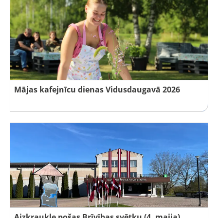
Mājas kafejnīcu dienas Vidusdaugavā 2026
Aizkraukle pošas Brīvības svētku (4. maija)