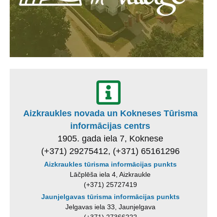
Aizkraukles novada un Kokneses Tūrisma
informācijas centrs
1905. gada iela 7, Koknese
(+371) 29275412, (+371) 65161296
Aizkraukles tūrisma informācijas punkts
Lāčplēša iela 4, Aizkraukle
(+371) 25727419
Jaunjelgavas tūrisma informācijas punkts
Jelgavas iela 33, Jaunjelgava