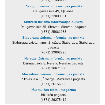
(+371) 27366222
Pļaviņu tūrisma informācijas punkts
Daugavas iela 49, Pļaviņas
(+371) 22000981
Skrīveru tūrisma informācijas punkts
Daugavas iela 85, Skrīveri, Skrīveru pagasts
(+371) 25661983
Staburaga tūrisma informācijas punkts
Staburaga saieta nams, 2. stāvs, Staburags, Staburaga
pagasts
(+371) 29892925
Neretas tūrisma informācijas punkts
Dzirnavu iela 5, Nereta, Neretas pagasts
(+371) 26674300
Mazzalves tūrisma informācijas punkts
Skolas iela 1, Ērberģe, Mazzalves pagasts
(+371) 26156535
Iršu muižas klēts - magazīna
Irši, Iršu pagasts
(+371) 29275412