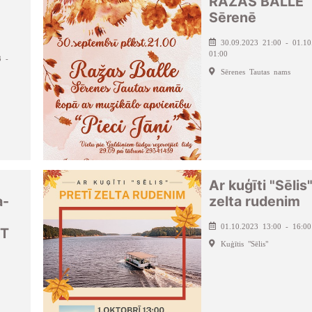
RAŽAS BALLE
Sērenē
30.09.2023 21:00 - 01.10
01:00
3 -
Sērenes Tautas nams
Ar kuģīti "Sēlis"
a-
zelta rudenim
01.10.2023 13:00 - 16:00
T
Kuģītis "Sēlis"