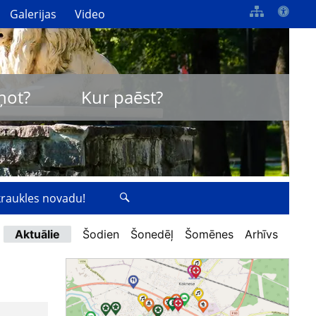
Galerijas
Video
ņot?
Kur paēst?
zkraukles novadu!
Aktuālie
Šodien
Šonedēļ
Šomēnes
Arhīvs