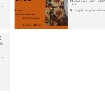
26.09.2023 10:00 - 31.10
17:00
3 -
Jaunjelgavas pilsētas biblio
S
es
3 -