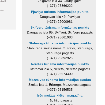
Jelgavas iela 33, Jaunjelgava
.2023 -
(+371) 27366222
tēka
Pļaviņu tūrisma informācijas punkts
Daugavas iela 49, Pļaviņas
(+371) 22000981
Skrīveru tūrisma informācijas punkts
Daugavas iela 85, Skrīveri, Skrīveru pagasts
(+371) 25661983
Staburaga tūrisma informācijas punkts
Staburaga saieta nams, 2. stāvs, Staburags,
Staburaga pagasts
(+371) 29892925
Neretas tūrisma informācijas punkts
Dzirnavu iela 5, Nereta, Neretas pagasts
(+371) 26674300
Mazzalves tūrisma informācijas punkts
Skolas iela 1, Ērberģe, Mazzalves pagasts
(+371) 26156535
Iršu muižas klēts - magazīna
Irši, Iršu pagasts