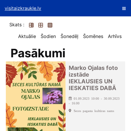
visitaizkraukle.lv
Skats :
Aktuālie
Šodien
Šonedēļ
Šomēnes
Arhīvs
Pasākumi
Marko Ojalas foto
izstāde
IEKLAUSIES UN
IESKATIES DABĀ
01.09.2023 10:00 - 30.09.2023
- 16:00
Seces pagasta kultūras nams