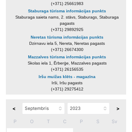
(+371) 25661983
Staburaga tūrisma informācijas punkts
Staburaga saieta nams, 2. stāvs, Staburags, Staburaga
pagasts
(+371) 29892925
Neretas tūrisma informācijas punkts
Dzirnavu iela 5, Nereta, Neretas pagasts
(+371) 26674300
Mazzalves tūrisma informācijas punkts
Skolas iela 1, Ērberģe, Mazzalves pagasts
(+371) 26156535
Iršu muižas klēts - magazīna
Irši, Iršu pagasts
(+371) 29275412
<
>
P
O
T
C
P
S
Sv