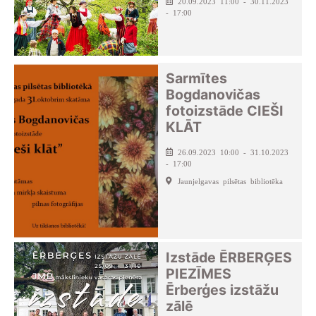
20.09.2023 11:00 - 30.11.2023
- 17:00
Sarmītes
Bogdanovičas
fotoizstāde CIEŠI
KLĀT
26.09.2023 10:00 - 31.10.2023
- 17:00
Jaunjelgavas pilsētas bibliotēka
Izstāde ĒRBERĢES
PIEZĪMES
Ērberģes izstāžu
zālē