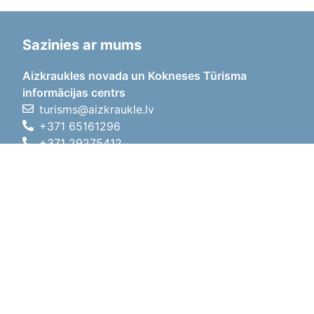
Sazinies ar mums
Aizkraukles novada un Kokneses Tūrisma
informācijas centrs
turisms@aizkraukle.lv
+371 65161296
+371 29275412
1905.gada iela 7, Koknese,
Aizkraukles novads, LV-5113
Darba laiki
Darba laiki
01.05.2026 - 30.09.2026
P, O, T, C, P
09:00 - 18:00
Pusdienu laiks
12:00 - 13:00
S
10:00 - 15:00