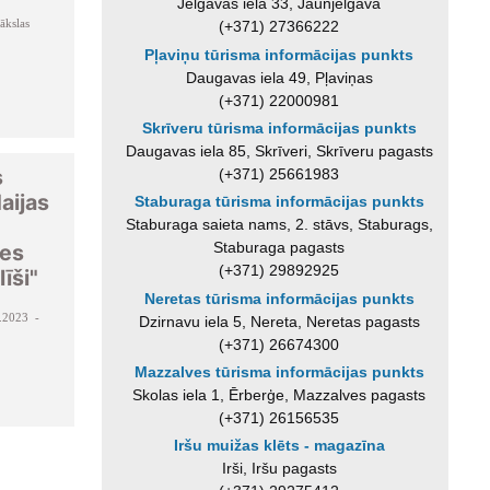
Jelgavas iela 33, Jaunjelgava
ākslas
(+371) 27366222
Pļaviņu tūrisma informācijas punkts
Daugavas iela 49, Pļaviņas
(+371) 22000981
Skrīveru tūrisma informācijas punkts
Daugavas iela 85, Skrīveri, Skrīveru pagasts
s
(+371) 25661983
aijas
Staburaga tūrisma informācijas punkts
Staburaga saieta nams, 2. stāvs, Staburags,
Staburaga pagasts
nes
(+371) 29892925
īši"
Neretas tūrisma informācijas punkts
.2023 -
Dzirnavu iela 5, Nereta, Neretas pagasts
(+371) 26674300
Mazzalves tūrisma informācijas punkts
Skolas iela 1, Ērberģe, Mazzalves pagasts
(+371) 26156535
Iršu muižas klēts - magazīna
Irši, Iršu pagasts