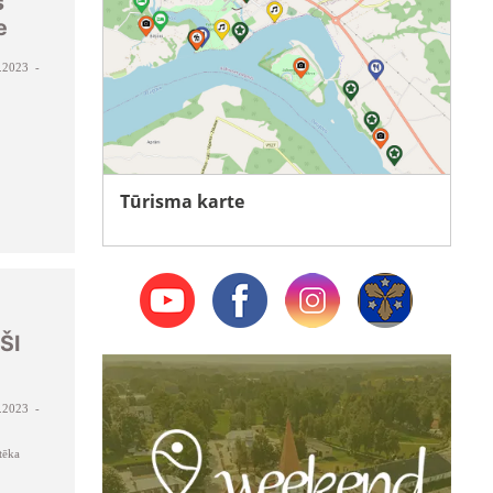
s
e
.2023 -
Tūrisma karte
ŠI
.2023 -
tēka