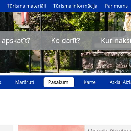
Tūrisma materiāli
Tūrisma informācija
Par mums
 apskatīt?
Ko darīt?
Kur nakš
s
Maršruti
Pasākumi
Karte
Atklāj Ai