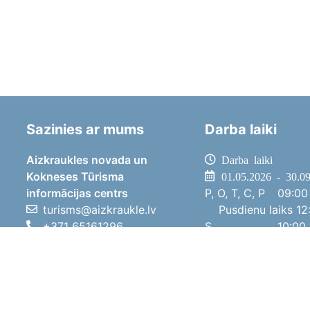
Sazinies ar mums
Darba laiki
Aizkraukles novada un
Darba laiki
Kokneses Tūrisma
01.05.2026 - 30.0
informācijas centrs
P, O, T, C, P
09:00 
turisms@aizkraukle.lv
Pusdienu laiks
12:
+371 65161296
S
10:00 
+371 29275412
Sv
11:00 
1905.gada iela 7, Koknese,
01.10.2025 - 30.0
Aizkraukles novads, LV-5113
P, O, T, C, P
08:00 
Pusdienu laiks
12:
S
10:00 