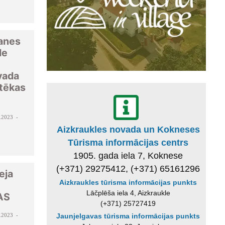
anes
de
vada
otēkas
.2023 -
Aizkraukles novada un Kokneses
Tūrisma informācijas centrs
1905. gada iela 7, Koknese
(+371) 29275412, (+371) 65161296
eja
Aizkraukles tūrisma informācijas punkts
Lāčplēša iela 4, Aizkraukle
AS
(+371) 25727419
.2023 -
Jaunjelgavas tūrisma informācijas punkts