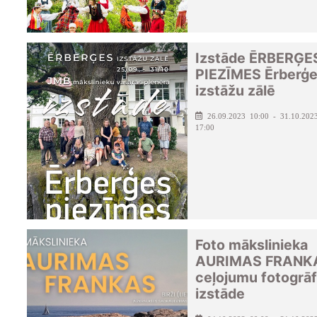
Izstāde ĒRBERĢE
PIEZĪMES Ērberģ
izstāžu zālē
26.09.2023 10:00 - 31.10.202
17:00
Foto mākslinieka
AURIMAS FRANK
ceļojumu fotogrāf
izstāde