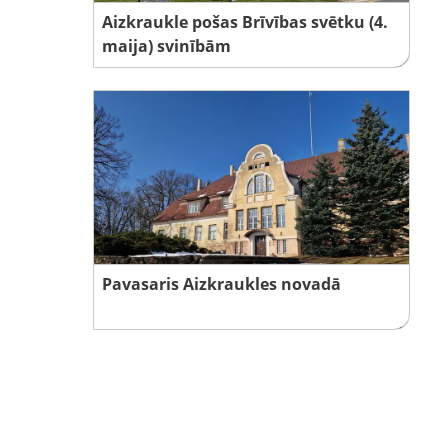
Aizkraukle pošas Brīvības svētku (4.
maija) svinībām
Pavasaris Aizkraukles novadā