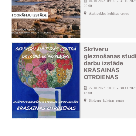
04.10.2023 09:00 - 31.10.202
20:00
Aizkraukles kultūras centrs
Skrīveru
gleznošanas studi
darbu izstāde
KRĀSAINĀS
OTRDIENAS
27.10.2023 10:00 - 30.11.202
18:00
Skrīveru kultūras centrs