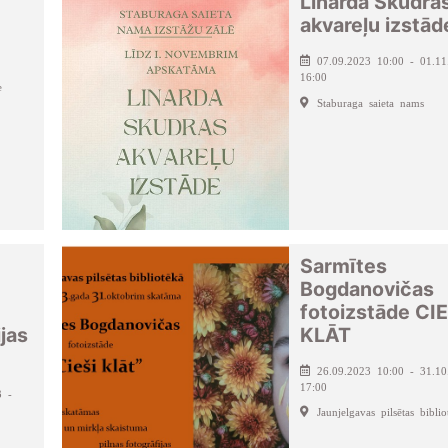
Linarda Skudra
akvareļu izstād
07.09.2023 10:00 - 01.11
16:00
e
Staburaga saieta nams
Sarmītes
Bogdanovičas
fotoizstāde CIE
jas
KLĀT
26.09.2023 10:00 - 31.10
17:00
3 -
Jaunjelgavas pilsētas biblio