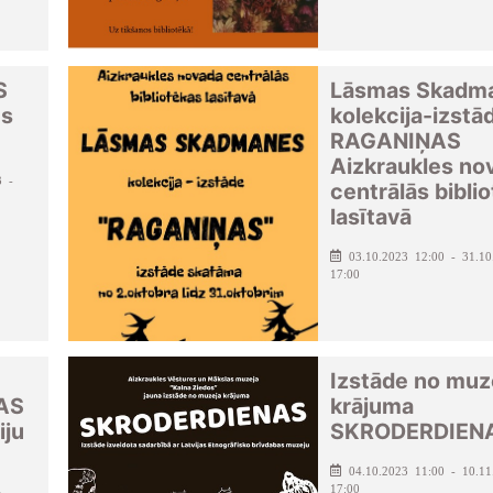
S
Lāsmas Skadm
es
kolekcija-izstā
RAGANIŅAS
Aizkraukles no
3 -
centrālās bibli
lasītavā
03.10.2023 12:00 - 31.10
17:00
Izstāde no muz
AS
krājuma
iju
SKRODERDIEN
04.10.2023 11:00 - 10.11
17:00