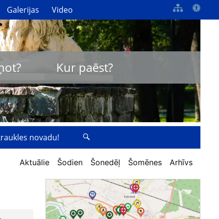
Galerijas
Video
ņot?
Kur paēst?
zkraukles novadu!
Aktuālie
Šodien
Šonedēļ
Šomēnes
Arhīvs