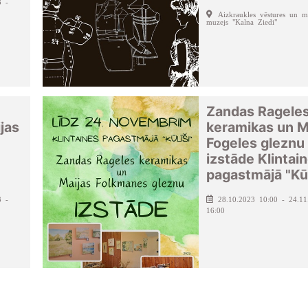
3 -
Aizkraukles vēstures un m
muzejs "Kalna Ziedi"
Zandas Ragele
jas
keramikas un M
Fogeles gleznu
izstāde Klintai
pagastmājā "Kūl
3 -
28.10.2023 10:00 - 24.11
16:00