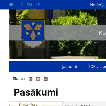
Noderīgi
LV
EN
LT
Ko
Jaunumi
TOP vieta
Skats :
Pasākumi