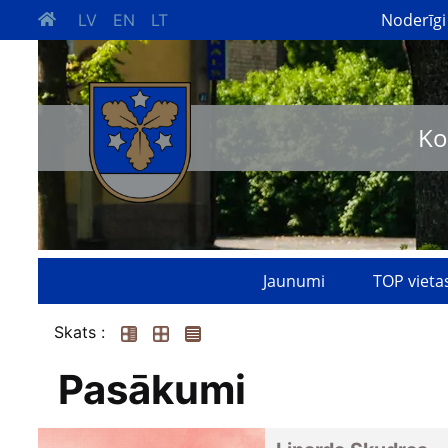
Noderīgi
LV
EN
LT
Ko
Jaunumi
TOP vieta
Skats :
Pasākumi