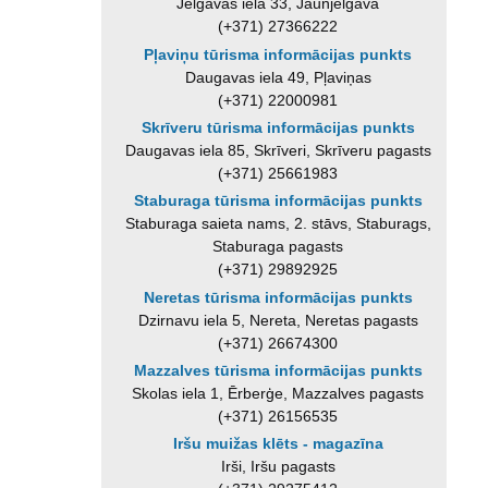
Jelgavas iela 33, Jaunjelgava
(+371) 27366222
Pļaviņu tūrisma informācijas punkts
Daugavas iela 49, Pļaviņas
(+371) 22000981
Skrīveru tūrisma informācijas punkts
Daugavas iela 85, Skrīveri, Skrīveru pagasts
(+371) 25661983
Staburaga tūrisma informācijas punkts
Staburaga saieta nams, 2. stāvs, Staburags,
Staburaga pagasts
(+371) 29892925
Neretas tūrisma informācijas punkts
Dzirnavu iela 5, Nereta, Neretas pagasts
(+371) 26674300
Mazzalves tūrisma informācijas punkts
Skolas iela 1, Ērberģe, Mazzalves pagasts
(+371) 26156535
Iršu muižas klēts - magazīna
Irši, Iršu pagasts