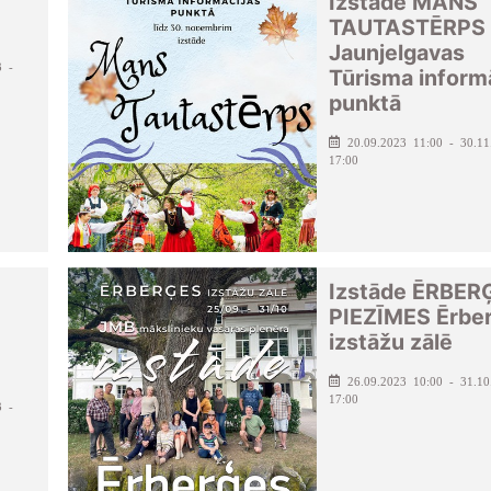
Izstāde MANS
TAUTASTĒRPS
Jaunjelgavas
3 -
Tūrisma inform
punktā
20.09.2023 11:00 - 30.11
17:00
Izstāde ĒRBER
PIEZĪMES Ērbe
izstāžu zālē
26.09.2023 10:00 - 31.10
17:00
3 -