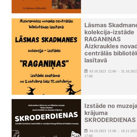
Lāsmas Skadman
kolekcija-izstāde
RAGANIŅAS
Aizkraukles nova
centrālās bibliotē
lasītavā
03.10.2023 12:00 - 31.10.202
17:00
Izstāde no muzej
krājuma
SKRODERDIENAS
04.10.2023 11:00 - 10.11.202
17:00