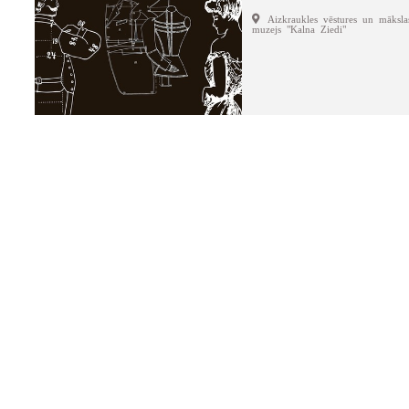
Aizkraukles vēstures un māksla
muzejs "Kalna Ziedi"