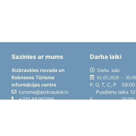
Sazinies ar mums
Darba laiki
Aizkraukles novada un
Darba laiki
Kokneses Tūrisma
01.05.2026 - 30.0
informācijas centrs
P, O, T, C, P
09:00 
turisms@aizkraukle.lv
Pusdienu laiks
12:
+371 65161296
S
10:00 
+371 29275412
Sv
11:00 
1905.gada iela 7, Koknese,
01.10.2025 - 30.0
Aizkraukles novads, LV-5113
P, O, T, C, P
08:00 
Pusdienu laiks
12:
S
10:00 