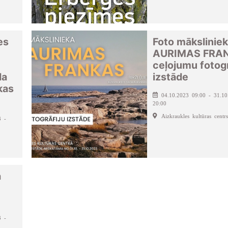
es
Foto mākslinie
AURIMAS FRA
ceļojumu fotogr
da
izstāde
kas
04.10.2023 09:00 - 31.10
20:00
Aizkraukles kultūras centrs
3 -
a
3 -