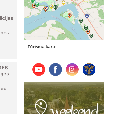
ācijas
.2023 -
Tūrisma karte
ĢES
rģes
.2023 -