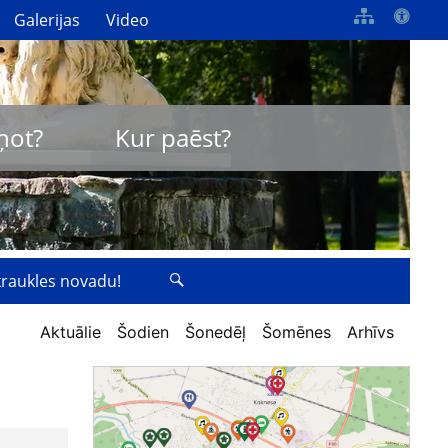
Galerijas
Video
ņot?
Kur paēst?
zkraukles novadu!
Aktuālie
Šodien
Šonedēļ
Šomēnes
Arhīvs