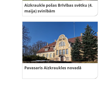
Aizkraukle pošas Brīvības svētku (4.
maija) svinībām
Pavasaris Aizkraukles novadā