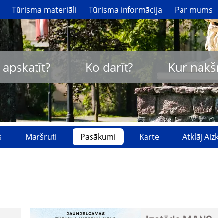
Tūrisma materiāli
Tūrisma informācija
Par mums
 apskatīt?
Ko darīt?
Kur nakš
s
Maršruti
Pasākumi
Karte
Atklāj Ai