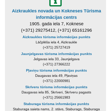
Aizkraukles novada un Kokneses Tūrisma
informācijas centrs
1905. gada iela 7, Koknese
(+371) 29275412, (+371) 65161296
Aizkraukles tūrisma informācijas punkts
Lāčplēša iela 4, Aizkraukle
(+371) 25727419
Jaunjelgavas tūrisma informācijas punkts
Jelgavas iela 33, Jaunjelgava
(+371) 27366222
Pļaviņu tūrisma informācijas punkts
Daugavas iela 49, Pļaviņas
(+371) 22000981
Skrīveru tūrisma informācijas punkts
Daugavas iela 85, Skrīveri, Skrīveru pagasts
(+371) 25661983
Staburaga tūrisma informācijas punkts
Staburaga saieta nams, 2. stāvs, Staburags, Staburaga