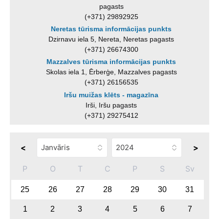
pagasts
(+371) 29892925
Neretas tūrisma informācijas punkts
Dzirnavu iela 5, Nereta, Neretas pagasts
(+371) 26674300
Mazzalves tūrisma informācijas punkts
Skolas iela 1, Ērberģe, Mazzalves pagasts
(+371) 26156535
Iršu muižas klēts - magazīna
Irši, Iršu pagasts
(+371) 29275412
<
>
P
O
T
C
P
S
Sv
25
26
27
28
29
30
31
1
2
3
4
5
6
7