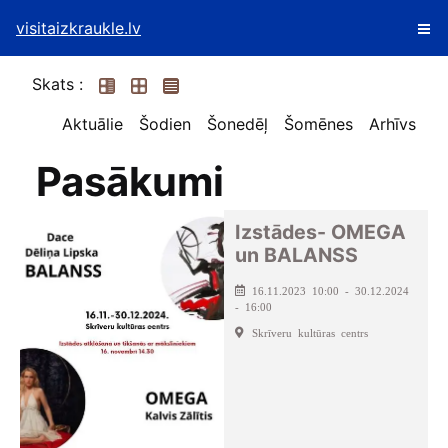
visitaizkraukle.lv
Skats :
Aktuālie
Šodien
Šonedēļ
Šomēnes
Arhīvs
Pasākumi
Izstādes- OMEGA
un BALANSS
16.11.2023 10:00 - 30.12.2024
- 16:00
Skrīveru kultūras centrs