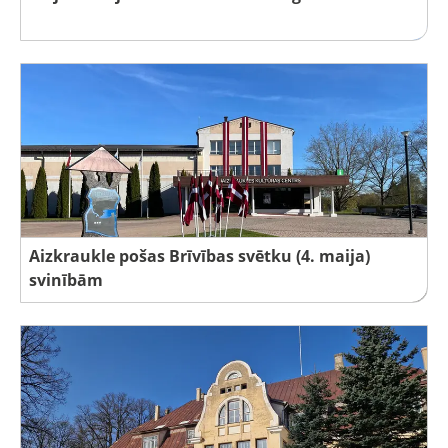
Aizkraukle pošas Brīvības svētku (4. maija)
svinībām