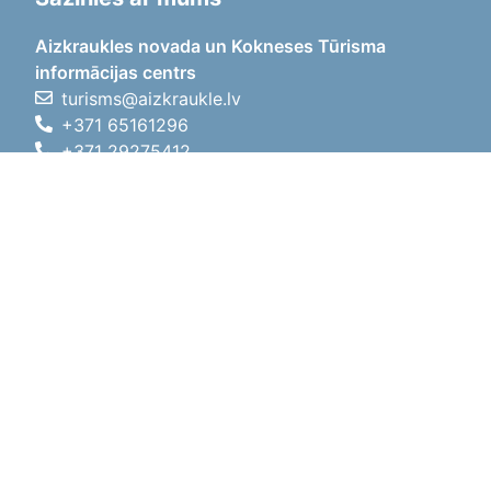
Aizkraukles novada un Kokneses Tūrisma
informācijas centrs
turisms@aizkraukle.lv
+371 65161296
+371 29275412
1905.gada iela 7, Koknese,
Aizkraukles novads, LV-5113
Darba laiki
Darba laiki
01.05.2026 - 30.09.2026
P, O, T, C, P
09:00 - 18:00
Pusdienu laiks
12:00 - 13:00
S
10:00 - 15:00
Sv
11:00 - 14:00
01.10.2025 - 30.04.2026
P, O, T, C, P
08:00 - 17:00
Pusdienu laiks
12:00