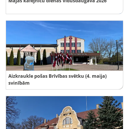
Mājas kafejnīcu dienas Vidusdaugavā 2026
Aizkraukle pošas Brīvības svētku (4. maija)
svinībām