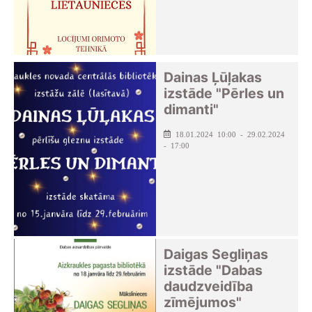
Dainas Ļūļakas
izstāde "Pērles un
dimanti"
18.01.2024 10:00 - 29.02.2024
- 17:00
Daigas Segliņas
izstāde "Dabas
daudzveidība
zīmējumos"