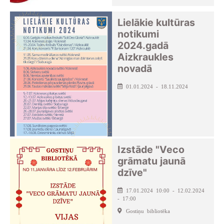
Lielākie kultūras
notikumi
2024.gadā
Aizkraukles
novadā
01.01.2024 - 18.11.2024
Izstāde "Veco
grāmatu jaunā
dzīve"
17.01.2024 10:00 - 12.02.2024
- 17:00
Gostiņu bibliotēka