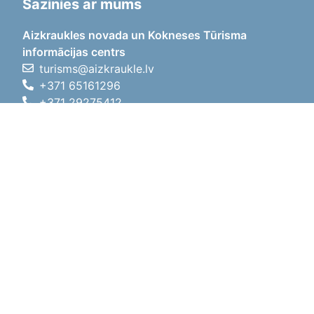
Sazinies ar mums
Aizkraukles novada un Kokneses Tūrisma
informācijas centrs
turisms@aizkraukle.lv
+371 65161296
+371 29275412
1905.gada iela 7, Koknese,
Aizkraukles novads, LV-5113
Darba laiki
Darba laiki
01.05.2026 - 30.09.2026
P, O, T, C, P
09:00 - 18:00
Pusdienu laiks
12:00 - 13:00
S
10:00 - 15:00
Sv
11:00 - 14:00
01.10.2025 - 30.04.2026