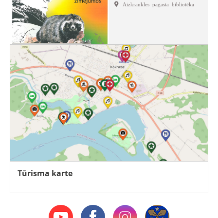
Aizkraukles pagasta bibliotēka
Tūrisma karte