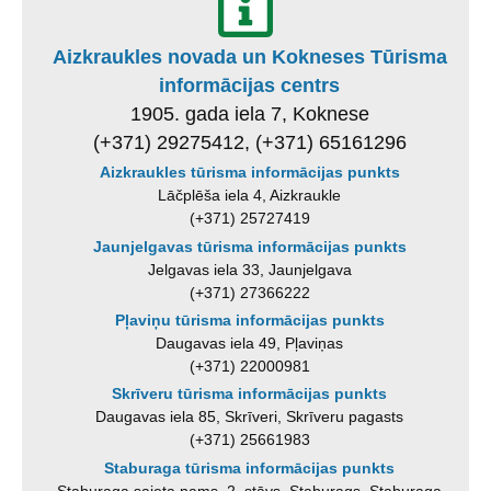
Aizkraukles novada un Kokneses Tūrisma
informācijas centrs
1905. gada iela 7, Koknese
(+371) 29275412, (+371) 65161296
Aizkraukles tūrisma informācijas punkts
Lāčplēša iela 4, Aizkraukle
(+371) 25727419
Jaunjelgavas tūrisma informācijas punkts
Jelgavas iela 33, Jaunjelgava
(+371) 27366222
Pļaviņu tūrisma informācijas punkts
Daugavas iela 49, Pļaviņas
(+371) 22000981
Skrīveru tūrisma informācijas punkts
Daugavas iela 85, Skrīveri, Skrīveru pagasts
(+371) 25661983
Staburaga tūrisma informācijas punkts
Staburaga saieta nams, 2. stāvs, Staburags, Staburaga