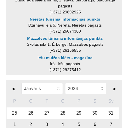
pagasts
(+371) 29892925
Neretas tūrisma informācijas punkts
Dzirnavu iela 5, Nereta, Neretas pagasts
(+371) 26674300
Mazzalves tūrisma informācijas punkts
Skolas iela 1, Ērberģe, Mazzalves pagasts
(+371) 26156535
Iršu muižas klēts - magazīna
Irši, Iršu pagasts
(+371) 29275412
<
>
P
O
T
C
P
S
Sv
25
26
27
28
29
30
31
1
2
3
4
5
6
7