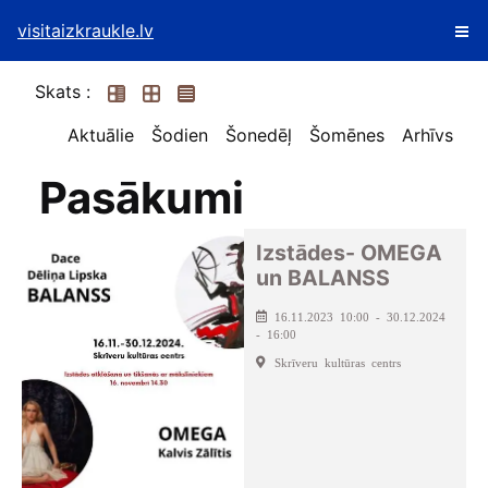
visitaizkraukle.lv
Skats :
Aktuālie
Šodien
Šonedēļ
Šomēnes
Arhīvs
Pasākumi
Izstādes- OMEGA
un BALANSS
16.11.2023 10:00 - 30.12.2024
- 16:00
Skrīveru kultūras centrs