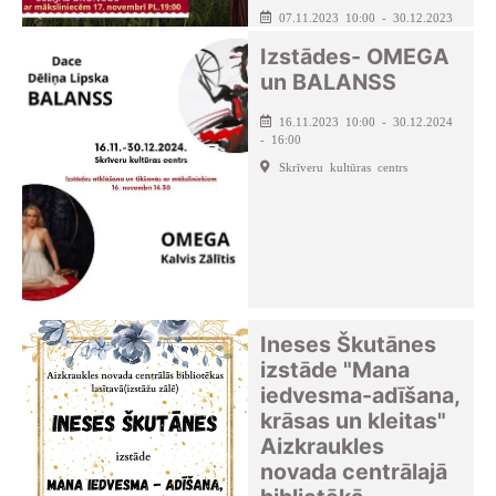
07.11.2023 10:00 - 30.12.2023
- 18:00
Izstādes- OMEGA
Seces pagasta kultūras nams
un BALANSS
16.11.2023 10:00 - 30.12.2024
- 16:00
Skrīveru kultūras centrs
Ineses Škutānes
izstāde "Mana
iedvesma-adīšana,
krāsas un kleitas"
Aizkraukles
novada centrālajā