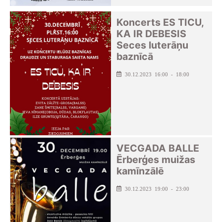
Koncerts ES TICU,
KA IR DEBESIS
Seces luterāņu
baznīcā
30.12.2023 16:00 - 18:00
VECGADA BALLE
Ērberģes muižas
kamīnzālē
30.12.2023 19:00 - 23:00