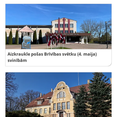
Aizkraukle pošas Brīvības svētku (4. maija)
svinībām