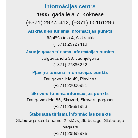
informācijas centrs
1905. gada iela 7, Koknese
(+371) 29275412, (+371) 65161296
Aizkraukles tūrisma informācijas punkts
Lāčplēša iela 4, Aizkraukle
(+371) 25727419
Jaunjelgavas tūrisma informācijas punkts
Jelgavas iela 33, Jaunjelgava
(+371) 27366222
Pļaviņu tūrisma informācijas punkts
Daugavas iela 49, Pļaviņas
(+371) 22000981
Skrīveru tūrisma informācijas punkts
Daugavas iela 85, Skrīveri, Skrīveru pagasts
(+371) 25661983
Staburaga tūrisma informācijas punkts
Staburaga saieta nams, 2. stāvs, Staburags, Staburaga
pagasts
(+371) 29892925