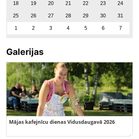
18
19
20
21
22
23
24
25
26
27
28
29
30
31
1
2
3
4
5
6
7
Galerijas
Mājas kafejnīcu dienas Vidusdaugavā 2026