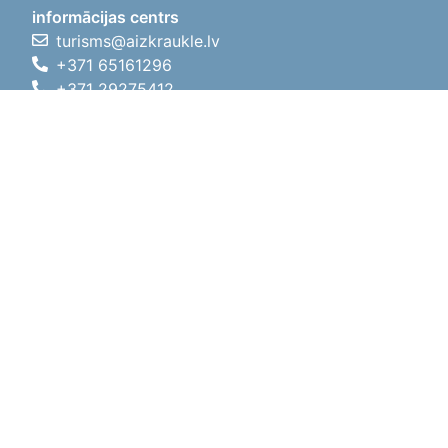
informācijas centrs
turisms@aizkraukle.lv
+371 65161296
+371 29275412
1905.gada iela 7, Koknese,
Aizkraukles novads, LV-5113
Darba laiki
Darba laiki
01.05.2026 - 30.09.2026
P, O, T, C, P
09:00 - 18:00
Pusdienu laiks
12:00 - 13:00
S
10:00 - 15:00
Sv
11:00 - 14:00
01.10.2025 - 30.04.2026
P, O, T, C, P
08:00 - 17:00
Pusdienu laiks
12:00
- 13:00
S
10:00 - 14:00