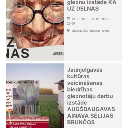
gleznu izstāde KĀ
UZ DELNAS
01.11.2023 - 03.01.2024 -
21:00
Aizkraukles kultūras centrs
Jaunjelgavas
kultūras
veicināšanas
biedrības
gleznotāju darbu
izstāde
AUGŠDAUGAVAS
AINAVA SĒLIJAS
BRUNČOS