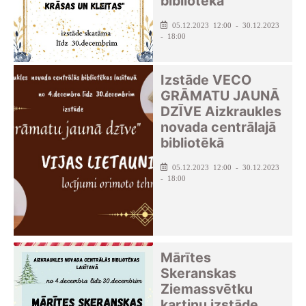
bibliotēkā
05.12.2023 12:00 - 30.12.2023
- 18:00
Izstāde VECO
GRĀMATU JAUNĀ
DZĪVE Aizkraukles
novada centrālajā
bibliotēkā
05.12.2023 12:00 - 30.12.2023
- 18:00
Mārītes
Skeranskas
Ziemassvētku
kartiņu izstāde