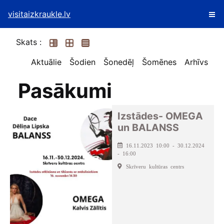
visitaizkraukle.lv
Skats :
Aktuālie
Šodien
Šonedēļ
Šomēnes
Arhīvs
Pasākumi
Izstādes- OMEGA
un BALANSS
16.11.2023 10:00 - 30.12.2024
- 16:00
Skrīveru kultūras centrs