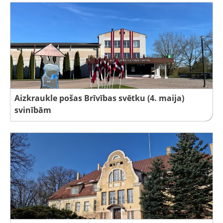
Aizkraukle pošas Brīvības svētku (4. maija)
svinībām