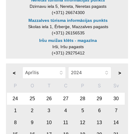
Neretas tūrisma informācijas punkts
Dzirnavu iela 5, Nereta, Neretas pagasts
(+371) 26674300
Mazzalves tūrisma informācijas punkts
Skolas iela 1, Ērberģe, Mazzalves pagasts
(+371) 26156535
Iršu muižas klēts - magazīna
Irši, Iršu pagasts
(+371) 29275412
<
>
P
O
T
C
P
S
Sv
24
25
26
27
28
29
30
1
2
3
4
5
6
7
8
9
10
11
12
13
14