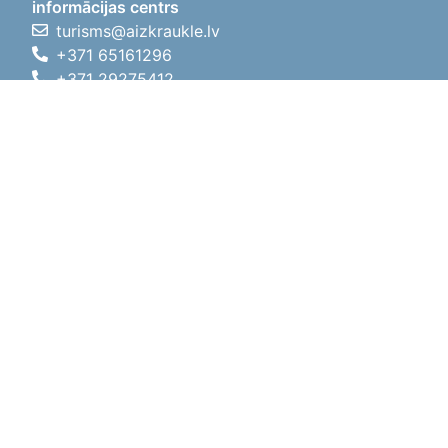
informācijas centrs
turisms@aizkraukle.lv
+371 65161296
+371 29275412
1905.gada iela 7, Koknese,
Aizkraukles novads, LV-5113
Darba laiki
Darba laiki
01.05.2026 - 30.09.2026
P, O, T, C, P
09:00 - 18:00
Pusdienu laiks
12:00 - 13:00
S
10:00 - 15:00
Sv
11:00 - 14:00
01.10.2025 - 30.04.2026
P, O, T, C, P
08:00 - 17:00
Pusdienu laiks
12:00
- 13:00
S
10:00 - 14:00