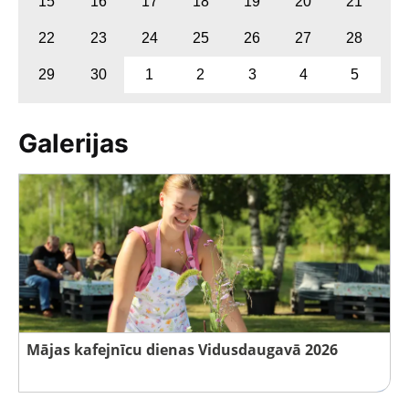
15
16
17
18
19
20
21
22
23
24
25
26
27
28
29
30
1
2
3
4
5
Galerijas
Mājas kafejnīcu dienas Vidusdaugavā 2026