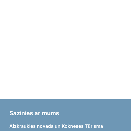
Sazinies ar mums
Aizkraukles novada un Kokneses Tūrisma