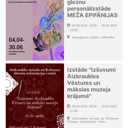
gleznu
personālizstāde
MEŽA EPIFĀNIJAS
04.04.2024 10:00 - 30.06.2024
- 16:00
Jaunjelgavas pilsētas bibliotēka
Izstāde "Izšuvumi
Aizkraukles
Vēstures un
mākslas muzeja
krājumā"
08.04.2024 08:00 - 30.04.2024
- 17:00
Aizkraukles novada un Kokneses
Tūrisma informācijas centrs