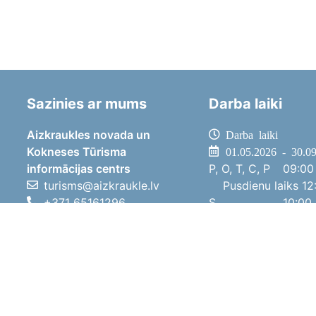
Sazinies ar mums
Darba laiki
Aizkraukles novada un
Darba laiki
Kokneses Tūrisma
01.05.2026 - 30.0
informācijas centrs
P, O, T, C, P
09:00 
turisms@aizkraukle.lv
Pusdienu laiks
12:
+371 65161296
S
10:00 
+371 29275412
Sv
11:00 
1905.gada iela 7, Koknese,
01.10.2025 - 30.0
Aizkraukles novads, LV-5113
P, O, T, C, P
08:00 
Pusdienu laiks
12:
S
10:00 
Sv
Brīvdi