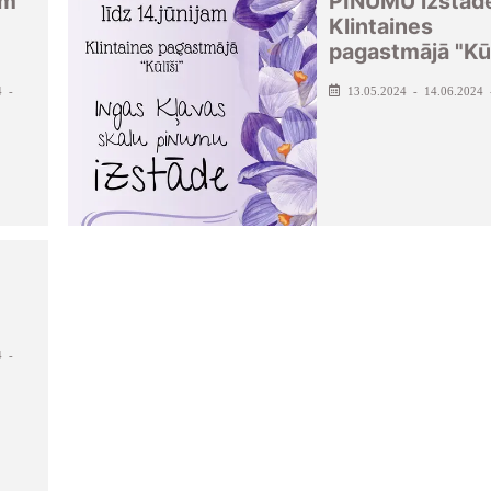
em
PINUMU izstād
Klintaines
pagastmājā "Kūl
4 -
13.05.2024 - 14.06.2024 
4 -