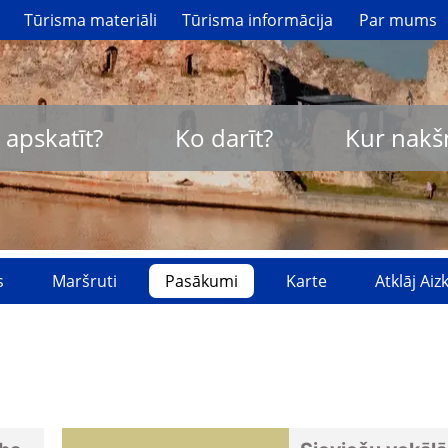
Tūrisma materiāli
Tūrisma informācija
Par mums
 apskatīt?
Ko darīt?
Kur nakš
s
Maršruti
Pasākumi
Karte
Atklāj Ai