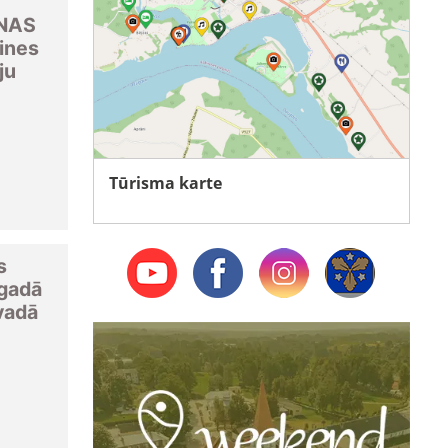
RNAS
ines
ju
Tūrisma karte
s
gadā
vadā