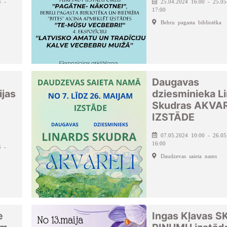
4 -
25.04.2024 16:00 - 25.05
17:00
Bebru pagasta bibliotēka
Daugavas
ijas
dziesminieka L
Skudras AKVA
IZSTĀDE
07.05.2024 10:00 - 26.05
16:00
4 -
Daudzevas saieta nams
e
Ingas Kļavas 