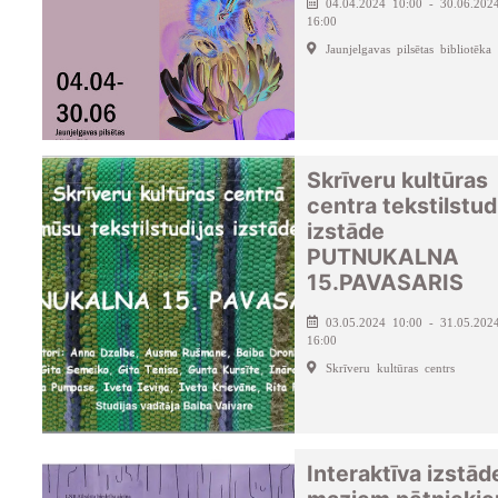
04.04.2024 10:00 - 30.06.202
16:00
Jaunjelgavas pilsētas bibliotēka
Skrīveru kultūras
centra tekstilstud
izstāde
PUTNUKALNA
15.PAVASARIS
03.05.2024 10:00 - 31.05.202
16:00
Skrīveru kultūras centrs
Interaktīva izstād