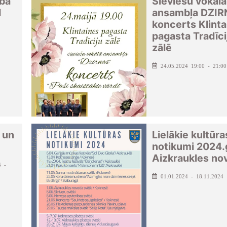
ba
Sieviešu vokālā
I
ansambļa DZI
koncerts Klinta
pagasta Tradīci
zālē
24.05.2024 19:00 - 21:00
 un
Lielākie kultūra
notikumi 2024.
Aizkraukles no
4 -
01.01.2024 - 18.11.2024