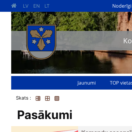
Noderīgi
LV
EN
LT
Ko
Jaunumi
TOP vieta
Skats :
Pasākumi