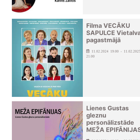
Filma VECĀKU
SAPULCE Vietalv
pagastmājā
11.02.2024 19:00 - 11.02.202
21:00
Lienes Gustas
gleznu
personālizstāde
MEŽA EPIFĀNIJA