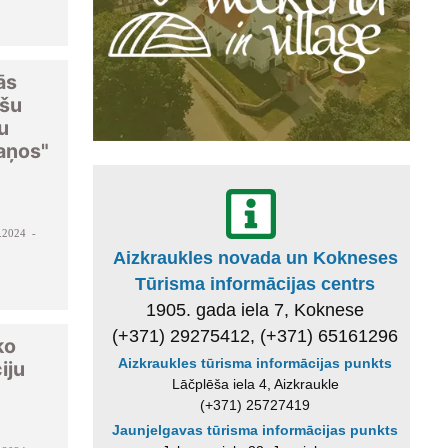
ās
ešu
u
aņos"
.2024 -
Aizkraukles novada un Kokneses
Tūrisma informācijas centrs
1905. gada iela 7, Koknese
(+371) 29275412, (+371) 65161296
ko
Aizkraukles tūrisma informācijas punkts
iju
Lāčplēša iela 4, Aizkraukle
u
(+371) 25727419
Jaunjelgavas tūrisma informācijas punkts