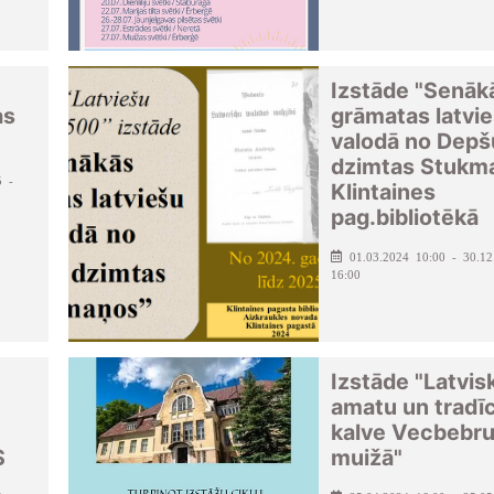
Izstāde "Senāk
as
grāmatas latvi
valodā no Depš
dzimtas Stukm
5 -
Klintaines
pag.bibliotēkā
01.03.2024 10:00 - 30.12
16:00
Izstāde "Latvis
amatu un tradīc
kalve Vecbebr
S
muižā"