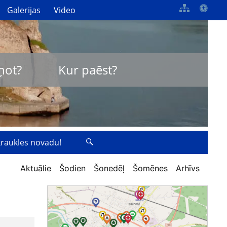
Galerijas
Video
ņot?
Kur paēst?
zkraukles novadu!
Aktuālie
Šodien
Šonedēļ
Šomēnes
Arhīvs