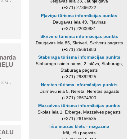
Jelgavas iela 33, Jaunjelgava
.2024 -
(+371) 27366222
Pļaviņu tūrisma informācijas punkts
Daugavas iela 49, Pļaviņas
(+371) 22000981
Skrīveru tūrisma informācijas punkts
Daugavas iela 85, Skrīveri, Skrīveru pagasts
(+371) 25661983
inarda
Staburaga tūrisma informācijas punkts
REĻU
Staburaga saieta nams, 2. stāvs, Staburags,
Staburaga pagasts
(+371) 29892925
.2024 -
Neretas tūrisma informācijas punkts
Dzirnavu iela 5, Nereta, Neretas pagasts
(+371) 26674300
Mazzalves tūrisma informācijas punkts
Skolas iela 1, Ērberģe, Mazzalves pagasts
(+371) 26156535
Iršu muižas klēts - magazīna
SKALU
Irši, Iršu pagasts