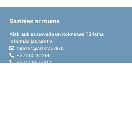
Sazinies ar mums
Aizkraukles novada un Kokneses Tūrisma
informācijas centrs
turisms@aizkraukle.lv
+371 65161296
+371 29275412
1905.gada iela 7, Koknese,
Aizkraukles novads, LV-5113
Darba laiki
Darba laiki
01.05.2026 - 30.09.2026
P, O, T, C, P
09:00 - 18:00
Pusdienu laiks
12:00 - 13:00
S
10:00 - 15:00