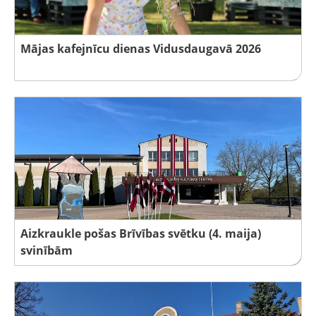
Mājas kafejnīcu dienas Vidusdaugavā 2026
Aizkraukle pošas Brīvības svētku (4. maija)
svinībām