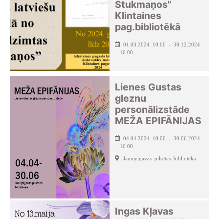
Stukmaņos"
Klintaines
pag.bibliotēkā
01.03.2024 10:00 - 30.12.2024
- 16:00
Lienes Gustas
gleznu
personālizstāde
MEŽA EPIFĀNIJAS
04.04.2024 10:00 - 30.06.2024
- 16:00
Jaunjelgavas pilsētas bibliotēka
Ingas Kļavas