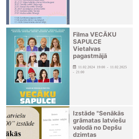
Filma VECĀKU
SAPULCE
Vietalvas
pagastmājā
11.02.2024 19:00 - 11.02.2025
- 21:00
Izstāde "Senākās
grāmatas latviešu
valodā no Depšu
dzimtas