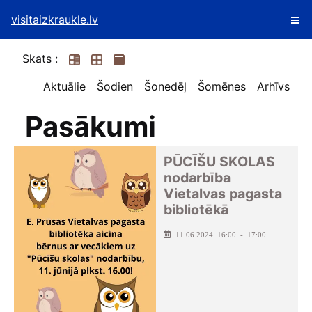
visitaizkraukle.lv
Skats :
Aktuālie
Šodien
Šonedēļ
Šomēnes
Arhīvs
Pasākumi
PŪCĪŠU SKOLAS
nodarbība
Vietalvas pagasta
bibliotēkā
11.06.2024 16:00 - 17:00