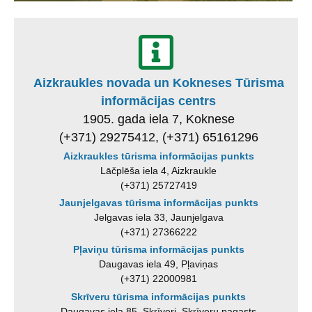
Aizkraukles novada un Kokneses Tūrisma
informācijas centrs
1905. gada iela 7, Koknese
(+371) 29275412, (+371) 65161296
Aizkraukles tūrisma informācijas punkts
Lāčplēša iela 4, Aizkraukle
(+371) 25727419
Jaunjelgavas tūrisma informācijas punkts
Jelgavas iela 33, Jaunjelgava
(+371) 27366222
Pļaviņu tūrisma informācijas punkts
Daugavas iela 49, Pļaviņas
(+371) 22000981
Skrīveru tūrisma informācijas punkts
Daugavas iela 85, Skrīveri, Skrīveru pagasts