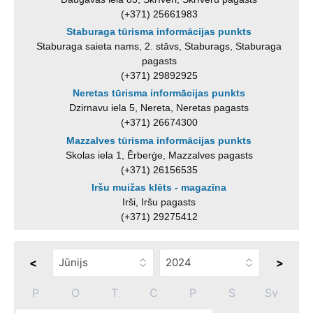
(+371) 25661983
Staburaga tūrisma informācijas punkts
Staburaga saieta nams, 2. stāvs, Staburags, Staburaga
pagasts
(+371) 29892925
Neretas tūrisma informācijas punkts
Dzirnavu iela 5, Nereta, Neretas pagasts
(+371) 26674300
Mazzalves tūrisma informācijas punkts
Skolas iela 1, Ērberģe, Mazzalves pagasts
(+371) 26156535
Iršu muižas klēts - magazīna
Irši, Iršu pagasts
(+371) 29275412
<
>
P
O
T
C
P
S
Sv