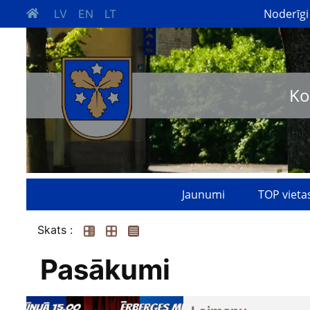
Noderīgi
LV
EN
LT
Ko
Jaunumi
TOP vieta
Skats :
Pasākumi