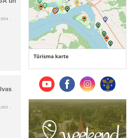
GA un
.2024 -
Tūrisma karte
lvas
.2025 -