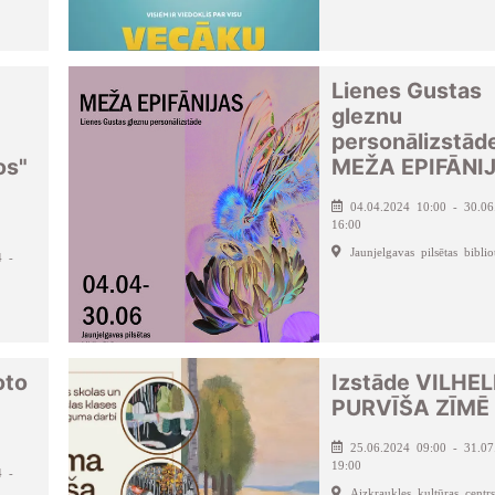
Lienes Gustas
gleznu
personālizstād
os"
MEŽA EPIFĀNI
04.04.2024 10:00 - 30.06
16:00
Jaunjelgavas pilsētas biblio
4 -
oto
Izstāde VILHE
PURVĪŠA ZĪMĒ
25.06.2024 09:00 - 31.07
19:00
4 -
Aizkraukles kultūras centrs