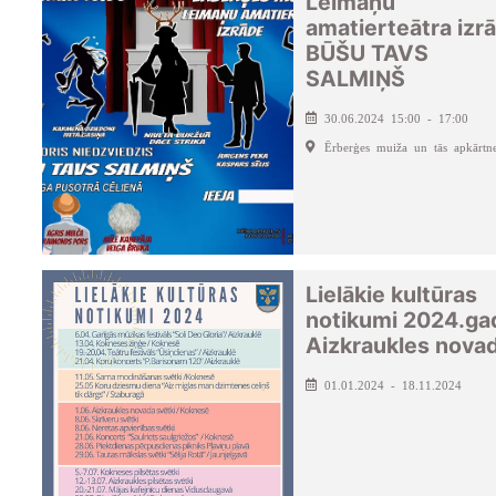
Leimaņu
amatierteātra izr
BŪŠU TAVS
SALMIŅŠ
30.06.2024 15:00 - 17:00
Ērberģes muiža un tās apkārtn
Lielākie kultūras
notikumi 2024.ga
Aizkraukles nova
01.01.2024 - 18.11.2024