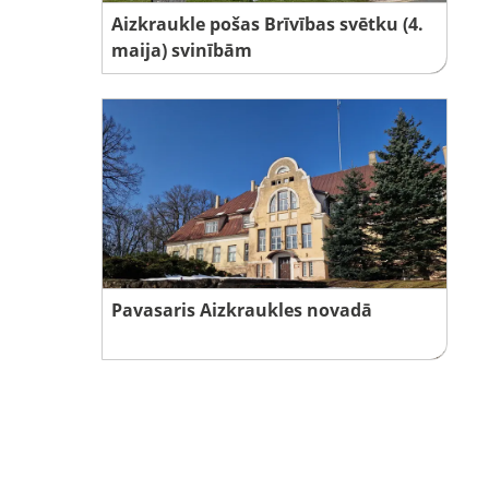
Aizkraukle pošas Brīvības svētku (4.
maija) svinībām
Pavasaris Aizkraukles novadā