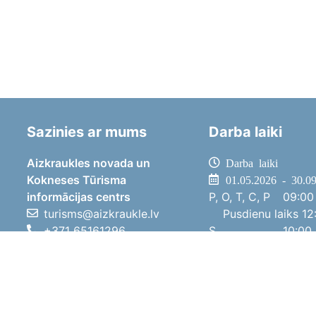
Sazinies ar mums
Darba laiki
Aizkraukles novada un
Darba laiki
Kokneses Tūrisma
01.05.2026 - 30.0
informācijas centrs
P, O, T, C, P
09:00 
turisms@aizkraukle.lv
Pusdienu laiks
12:
+371 65161296
S
10:00 
+371 29275412
Sv
11:00 
1905.gada iela 7, Koknese,
01.10.2025 - 30.0
Aizkraukles novads, LV-5113
P, O, T, C, P
08:00 
Pusdienu laiks
12:
S
10:00 