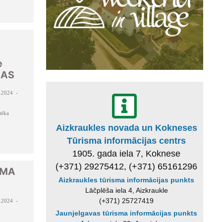
e
JAS
.2024 -
tēka
Aizkraukles novada un Kokneses
Tūrisma informācijas centrs
1905. gada iela 7, Koknese
(+371) 29275412, (+371) 65161296
LMA
Aizkraukles tūrisma informācijas punkts
Lāčplēša iela 4, Aizkraukle
(+371) 25727419
.2024 -
Jaunjelgavas tūrisma informācijas punkts