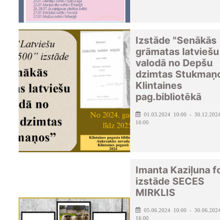
Izstāde "Senākās
grāmatas latviešu
valodā no Depšu
dzimtas Stukmaņ
Klintaines
pag.bibliotēkā
01.03.2024 10:00 - 30.12.202
16:00
Imanta Kaziļuna f
izstāde SECES
MIRKLIS
05.06.2024 10:00 - 30.06.202
16:00