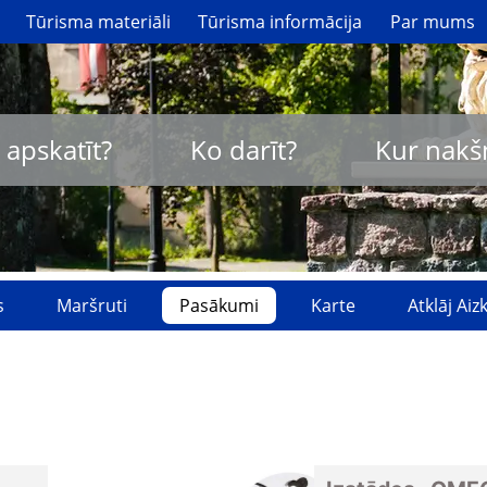
Tūrisma materiāli
Tūrisma informācija
Par mums
 apskatīt?
Ko darīt?
Kur nakš
s
Maršruti
Pasākumi
Karte
Atklāj Ai