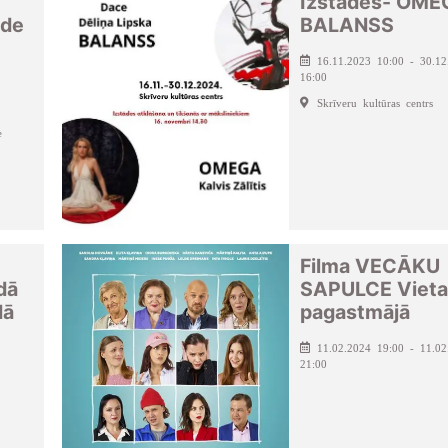
Izstādes- OME
āde
BALANSS
16.11.2023 10:00 - 30.12
16:00
Skrīveru kultūras centrs
e
Filma VECĀKU
dā
SAPULCE Vieta
dā
pagastmājā
11.02.2024 19:00 - 11.02
21:00