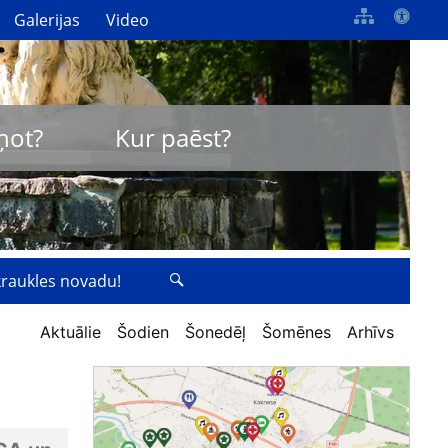
Galerijas
Video
ņot?
Kur paēst?
zkraukles novadu!
Aktuālie
Šodien
Šonedēļ
Šomēnes
Arhīvs