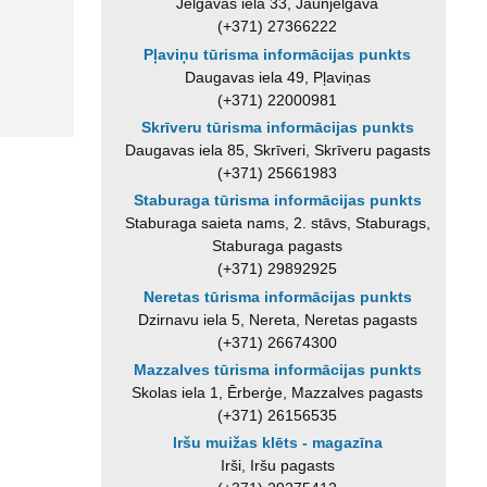
Jelgavas iela 33, Jaunjelgava
(+371) 27366222
Pļaviņu tūrisma informācijas punkts
Daugavas iela 49, Pļaviņas
(+371) 22000981
Skrīveru tūrisma informācijas punkts
Daugavas iela 85, Skrīveri, Skrīveru pagasts
(+371) 25661983
Staburaga tūrisma informācijas punkts
Staburaga saieta nams, 2. stāvs, Staburags,
Staburaga pagasts
(+371) 29892925
Neretas tūrisma informācijas punkts
Dzirnavu iela 5, Nereta, Neretas pagasts
(+371) 26674300
Mazzalves tūrisma informācijas punkts
Skolas iela 1, Ērberģe, Mazzalves pagasts
(+371) 26156535
Iršu muižas klēts - magazīna
Irši, Iršu pagasts