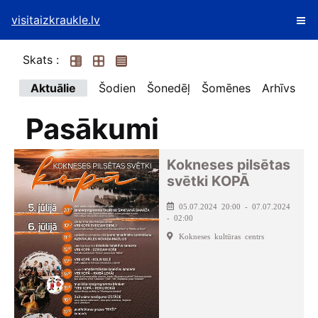
visitaizkraukle.lv
Skats :
Aktuālie
Šodien
Šonedēļ
Šomēnes
Arhīvs
Pasākumi
Kokneses pilsētas
svētki KOPĀ
05.07.2024 20:00 - 07.07.2024
- 02:00
Kokneses kultūras centrs