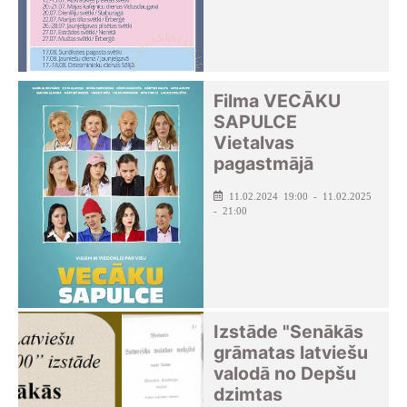
Filma VECĀKU
SAPULCE
Vietalvas
pagastmājā
11.02.2024 19:00 - 11.02.2025
- 21:00
Izstāde "Senākās
grāmatas latviešu
valodā no Depšu
dzimtas