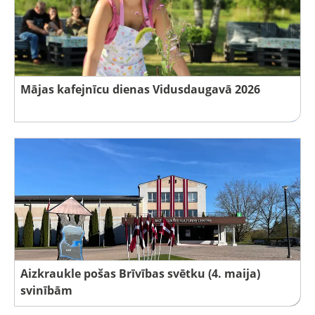
Mājas kafejnīcu dienas Vidusdaugavā 2026
Aizkraukle pošas Brīvības svētku (4. maija)
svinībām