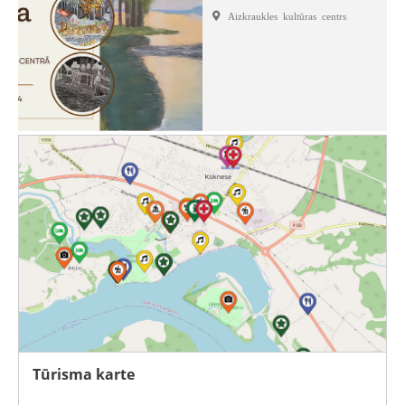
Aizkraukles kultūras centrs
Tūrisma karte