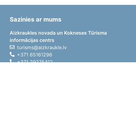
Sazinies ar mums
Aizkraukles novada un Kokneses Tūrisma
informācijas centrs
turisms@aizkraukle.lv
+371 65161296
+371 29275412
1905.gada iela 7, Koknese,
Aizkraukles novads, LV-5113
Darba laiki
Darba laiki
01.05.2026 - 30.09.2026
P, O, T, C, P
09:00 - 18:00
Pusdienu laiks
12:00 - 13:00
S
10:00 - 15:00