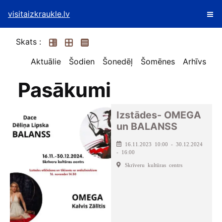
visitaizkraukle.lv
Skats :
Aktuālie
Šodien
Šonedēļ
Šomēnes
Arhīvs
Pasākumi
Izstādes- OMEGA
un BALANSS
16.11.2023 10:00 - 30.12.2024
- 16:00
Skrīveru kultūras centrs