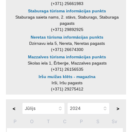
(+371) 25661983
Staburaga tūrisma informācijas punkts
Staburaga saieta nams, 2. stāvs, Staburags, Staburaga
pagasts
(+371) 29892925
Neretas tūrisma informācijas punkts
Dzirnavu iela 5, Nereta, Neretas pagasts
(+371) 26674300
Mazzalves tūrisma informācijas punkts
Skolas iela 1, Ērberģe, Mazzalves pagasts
(+371) 26156535
Iršu muižas klēts - magazīna
Irši, Iršu pagasts
(+371) 29275412
<
>
P
O
T
C
P
S
Sv