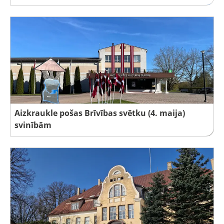
Aizkraukle pošas Brīvības svētku (4. maija)
svinībām