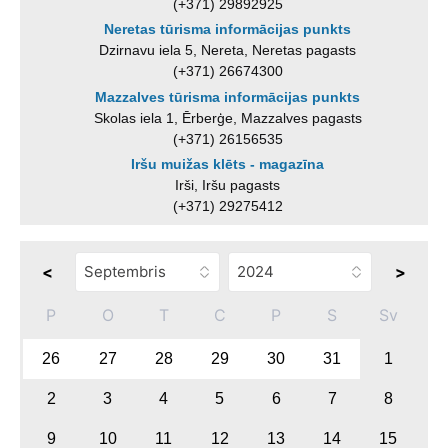
(+371) 29892925
Neretas tūrisma informācijas punkts
Dzirnavu iela 5, Nereta, Neretas pagasts
(+371) 26674300
Mazzalves tūrisma informācijas punkts
Skolas iela 1, Ērberģe, Mazzalves pagasts
(+371) 26156535
Iršu muižas klēts - magazīna
Irši, Iršu pagasts
(+371) 29275412
<
>
P
O
T
C
P
S
Sv
26
27
28
29
30
31
1
2
3
4
5
6
7
8
9
10
11
12
13
14
15