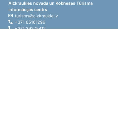
Aizkraukles novada un Kokneses Tūrisma
informācijas centrs
turisms@aizkraukle.lv
+371 65161296
+371 29275412
1905.gada iela 7, Koknese,
Aizkraukles novads, LV-5113
Darba laiki
Darba laiki
01.05.2026 - 30.09.2026
P, O, T, C, P
09:00 - 18:00
Pusdienu laiks
12:00 - 13:00
S
10:00 - 15:00
Sv
11:00 - 14:00
01.10.2025 - 30.04.2026
P, O, T, C, P
08:00 - 17:00
Pusdienu laiks
12:00
- 13:00