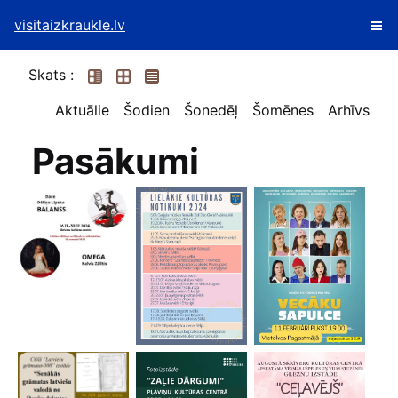
visitaizkraukle.lv
Skats :
Aktuālie
Šodien
Šonedēļ
Šomēnes
Arhīvs
Pasākumi