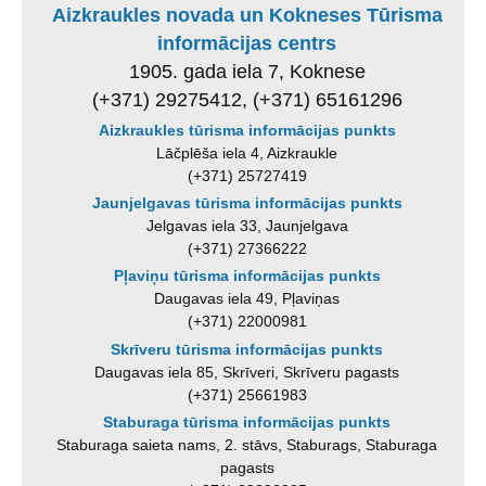
Aizkraukles novada un Kokneses Tūrisma
informācijas centrs
1905. gada iela 7, Koknese
(+371) 29275412, (+371) 65161296
Aizkraukles tūrisma informācijas punkts
Lāčplēša iela 4, Aizkraukle
(+371) 25727419
Jaunjelgavas tūrisma informācijas punkts
Jelgavas iela 33, Jaunjelgava
(+371) 27366222
Pļaviņu tūrisma informācijas punkts
Daugavas iela 49, Pļaviņas
(+371) 22000981
Skrīveru tūrisma informācijas punkts
Daugavas iela 85, Skrīveri, Skrīveru pagasts
(+371) 25661983
Staburaga tūrisma informācijas punkts
Staburaga saieta nams, 2. stāvs, Staburags, Staburaga
pagasts