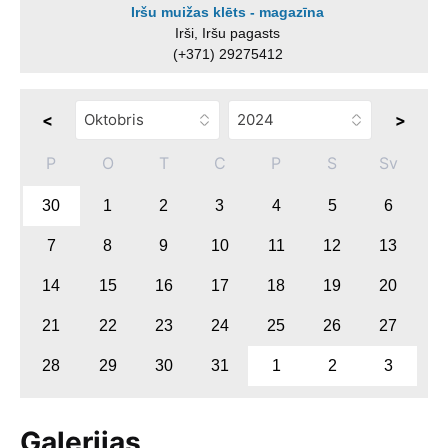
Iršu muižas klēts - magazīna
Irši, Iršu pagasts
(+371) 29275412
<
>
P
O
T
C
P
S
Sv
30
1
2
3
4
5
6
7
8
9
10
11
12
13
14
15
16
17
18
19
20
21
22
23
24
25
26
27
28
29
30
31
1
2
3
Galerijas