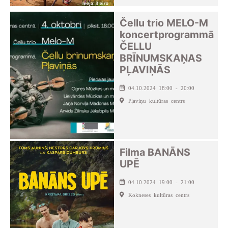
Čellu trio MELO-M
koncertprogrammā
ČELLU
BRĪNUMSKAŅAS
PĻAVIŅĀS
04.10.2024 18:00 - 20:00
Pļaviņu kultūras centrs
Filma BANĀNS
UPĒ
04.10.2024 19:00 - 21:00
Kokneses kultūras centrs