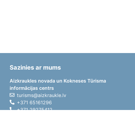
Sazinies ar mums
Aizkraukles novada un Kokneses Tūrisma
informācijas centrs
turisms@aizkraukle.lv
+371 65161296
+371 29275412
1905.gada iela 7, Koknese,
Aizkraukles novads, LV-5113