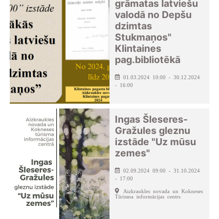
grāmatas latviešu
valodā no Depšu
dzimtas
Stukmaņos"
Klintaines
pag.bibliotēkā
01.03.2024 10:00 - 30.12.2024
- 16:00
Ingas Šleseres-
Gražules gleznu
izstāde "Uz mūsu
zemes"
02.09.2024 09:00 - 31.10.2024
- 17:00
Aizkraukles novada un Kokneses
Tūrisma informācijas centrs