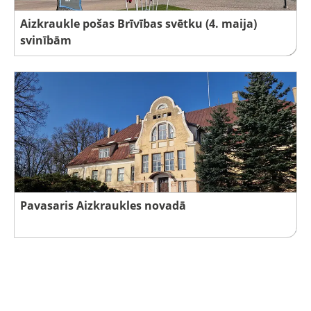
Aizkraukle pošas Brīvības svētku (4. maija)
svinībām
Pavasaris Aizkraukles novadā