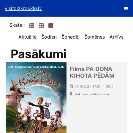
visitaizkraukle.lv
Skats :
Aktuālie
Šodien
Šonedēļ
Šomēnes
Arhīvs
Pasākumi
Filma PA DONA
KIHOTA PĒDĀM
04.10.2024 17:00 - 18:00
Kokneses kultūras centrs