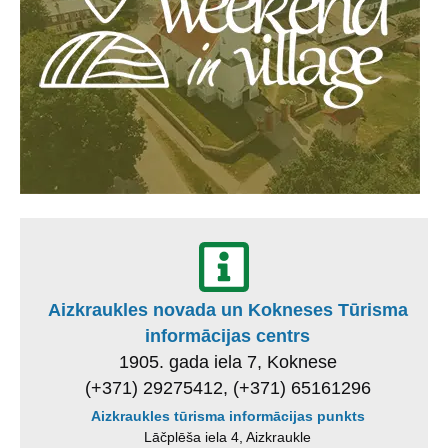
Aizkraukles novada un Kokneses Tūrisma
informācijas centrs
1905. gada iela 7, Koknese
(+371) 29275412, (+371) 65161296
Aizkraukles tūrisma informācijas punkts
Lāčplēša iela 4, Aizkraukle