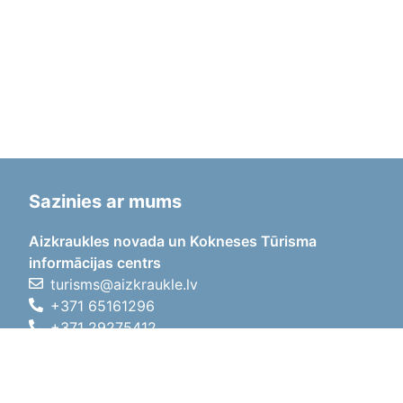
Sazinies ar mums
Aizkraukles novada un Kokneses Tūrisma
informācijas centrs
turisms@aizkraukle.lv
+371 65161296
+371 29275412
1905.gada iela 7, Koknese,
Aizkraukles novads, LV-5113