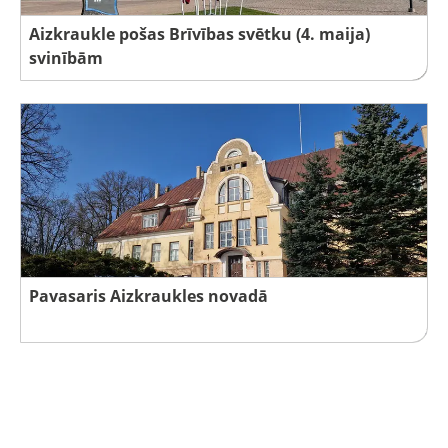
Aizkraukle pošas Brīvības svētku (4. maija)
svinībām
Pavasaris Aizkraukles novadā