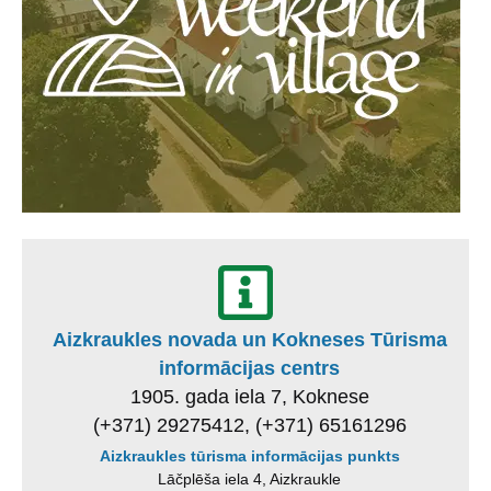
Aizkraukles novada un Kokneses Tūrisma
informācijas centrs
1905. gada iela 7, Koknese
(+371) 29275412, (+371) 65161296
Aizkraukles tūrisma informācijas punkts
Lāčplēša iela 4, Aizkraukle