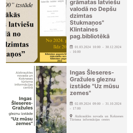
grāmatas latviešu
valodā no Depšu
dzimtas
Stukmaņos"
Klintaines
pag.bibliotēkā
01.03.2024 10:00 - 30.12.2024
- 16:00
Ingas Šleseres-
Gražules gleznu
izstāde "Uz mūsu
zemes"
02.09.2024 09:00 - 31.10.2024
- 17:00
Aizkraukles novada un Kokneses
Tūrisma informācijas centrs