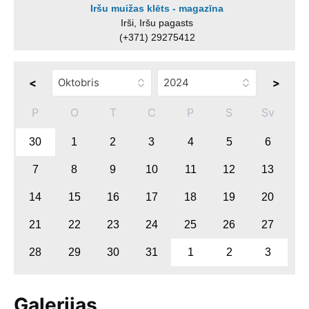
Iršu muižas klēts - magazīna
Irši, Iršu pagasts
(+371) 29275412
<
>
P
O
T
C
P
S
Sv
30
1
2
3
4
5
6
7
8
9
10
11
12
13
14
15
16
17
18
19
20
21
22
23
24
25
26
27
28
29
30
31
1
2
3
Galerijas