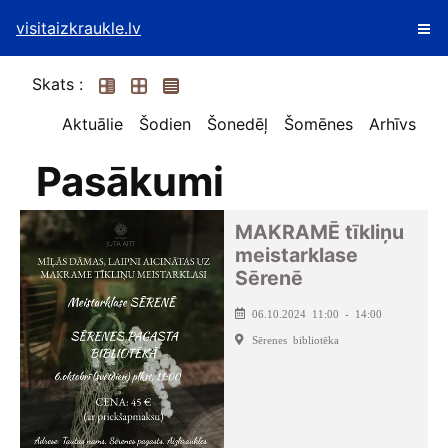
visitaizkraukle.lv
Skats :
Aktuālie
Šodien
Šonedēļ
Šomēnes
Arhīvs
Pasākumi
MAKRAMĒ tīkliņu
meistarklase
Sērenē
06.10.2024 11:00 - 14:00
Sērenes bibliotēka