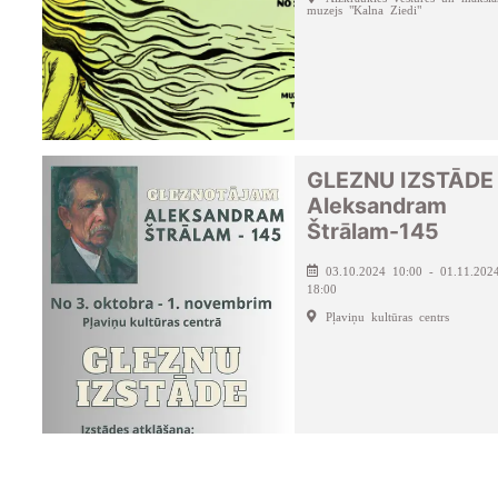
muzejs "Kalna Ziedi"
GLEZNU IZSTĀDE
Aleksandram
Štrālam-145
03.10.2024 10:00 - 01.11.202
18:00
Pļaviņu kultūras centrs