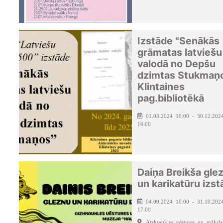
Izstāde "Senākās
grāmatas latviešu
valodā no Depšu
dzimtas Stukmaņ
Klintaines
pag.bibliotēkā
01.03.2024 10:00 - 30.12.202
16:00
Daiņa Breikša gle
un karikatūru izs
04.09.2024 10:00 - 31.10.202
17:00
Aizkraukles vēstures un māksla