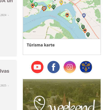
GA un
.2024 -
Tūrisma karte
lvas
.2025 -