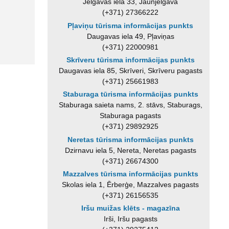
Jelgavas iela 33, Jaunjelgava
(+371) 27366222
Pļaviņu tūrisma informācijas punkts
Daugavas iela 49, Pļaviņas
(+371) 22000981
Skrīveru tūrisma informācijas punkts
Daugavas iela 85, Skrīveri, Skrīveru pagasts
(+371) 25661983
Staburaga tūrisma informācijas punkts
Staburaga saieta nams, 2. stāvs, Staburags,
Staburaga pagasts
(+371) 29892925
Neretas tūrisma informācijas punkts
Dzirnavu iela 5, Nereta, Neretas pagasts
(+371) 26674300
Mazzalves tūrisma informācijas punkts
Skolas iela 1, Ērberģe, Mazzalves pagasts
(+371) 26156535
Iršu muižas klēts - magazīna
Irši, Iršu pagasts