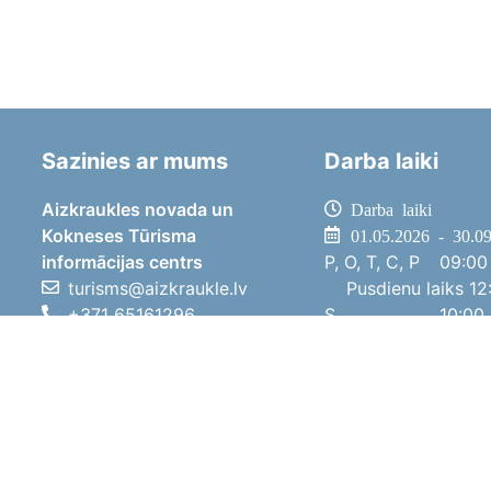
Sazinies ar mums
Darba laiki
Aizkraukles novada un
Darba laiki
Kokneses Tūrisma
01.05.2026 - 30.0
informācijas centrs
P, O, T, C, P
09:00 
turisms@aizkraukle.lv
Pusdienu laiks
12:
+371 65161296
S
10:00 
+371 29275412
Sv
11:00 
1905.gada iela 7, Koknese,
01.10.2025 - 30.0
Aizkraukles novads, LV-5113
P, O, T, C, P
08:00 
Pusdienu laiks
12:
S
10:00 
Sv
Brīvdi