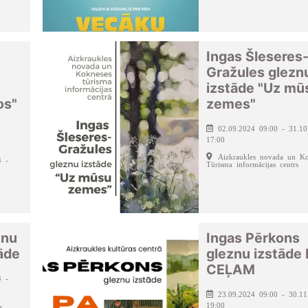
Ingas Šleseres
Gražules glezn
izstāde "Uz mū
os"
zemes"
02.09.2024 09:00 - 31.10
17:00
Aizkraukles novada un Ko
4 -
Tūrisma informācijas centrs
znu
Ingas Pērkons
tāde
gleznu izstāde
CEĻAM
4 -
23.09.2024 09:00 - 30.11
19:00
s