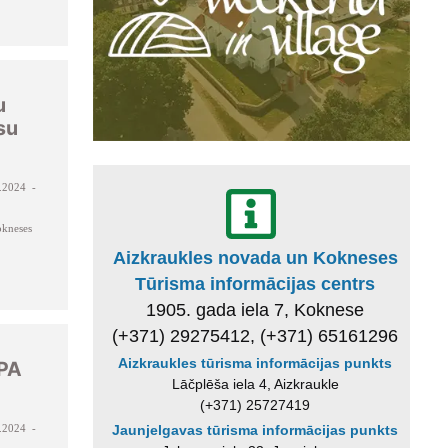
-
u
su
.2024 -
kneses
Aizkraukles novada un Kokneses
Tūrisma informācijas centrs
1905. gada iela 7, Koknese
(+371) 29275412, (+371) 65161296
Aizkraukles tūrisma informācijas punkts
 PA
Lāčplēša iela 4, Aizkraukle
(+371) 25727419
.2024 -
Jaunjelgavas tūrisma informācijas punkts