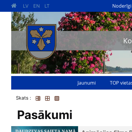
Noderīgi
LV
EN
LT
Ko
Jaunumi
TOP vieta
Skats :
Pasākumi