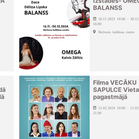
PA
Izstādes- OME
BALANSS
16.11.2023 10:00 - 30.12
16:00
Skrīveru kultūras centrs
Filma VECĀKU
dā
SAPULCE Vieta
dā
pagastmājā
11.02.2024 19:00 - 11.02
21:00