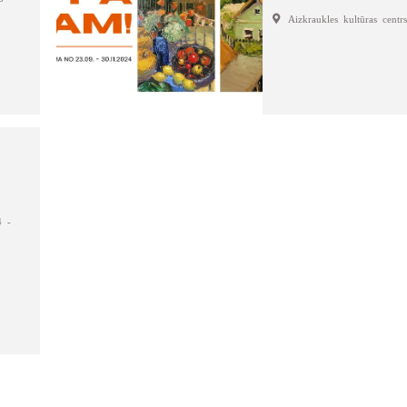
Aizkraukles kultūras centrs
4 -