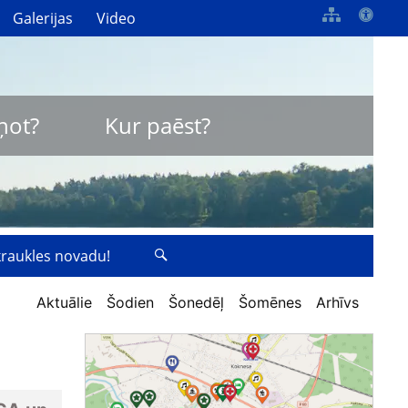
Galerijas
Video
ņot?
Kur paēst?
zkraukles novadu!
Aktuālie
Šodien
Šonedēļ
Šomēnes
Arhīvs