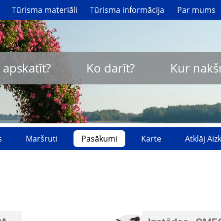
Tūrisma materiāli
Tūrisma informācija
Par mums
 apskatīt?
Ko darīt?
Kur nakš
s
Maršruti
Pasākumi
Karte
Atklāj Ai