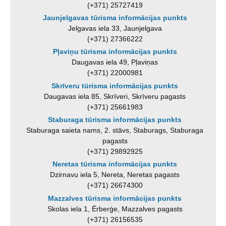
(+371) 25727419
Jaunjelgavas tūrisma informācijas punkts
Jelgavas iela 33, Jaunjelgava
(+371) 27366222
Pļaviņu tūrisma informācijas punkts
Daugavas iela 49, Pļaviņas
(+371) 22000981
Skrīveru tūrisma informācijas punkts
Daugavas iela 85, Skrīveri, Skrīveru pagasts
(+371) 25661983
Staburaga tūrisma informācijas punkts
Staburaga saieta nams, 2. stāvs, Staburags, Staburaga
pagasts
(+371) 29892925
Neretas tūrisma informācijas punkts
Dzirnavu iela 5, Nereta, Neretas pagasts
(+371) 26674300
Mazzalves tūrisma informācijas punkts
Skolas iela 1, Ērberģe, Mazzalves pagasts
(+371) 26156535