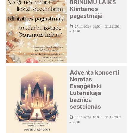
BRĪNUMU LAIKS
Klintaines
pagastmājā
27.11.2024 09:00 - 21.12.2024
- 16:00
Adventa koncerti
Neretas
Evaņģēliski
Luteriskajā
baznīcā
sestdienās
30.11.2024 18:00 - 21.12.2024
- 20:00