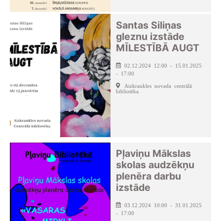
Santas Siliņas
gleznu izstāde
MĪLESTĪBĀ AUGT
02.12.2024 12:00 - 15.01.2025
- 17:00
Aizkraukles novada centrālā
bibliotēka
Pļaviņu Mākslas
skolas audzēkņu
plenēra darbu
izstāde
03.12.2024 10:00 - 31.01.2025
- 17:00