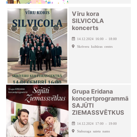
Vīru kora
SILVICOLA
koncerts
14.12.2024 16:00 - 18:00
Skrīveru kultūras centrs
Grupa Eridana
koncertprogrammā
SAJŪTI
ZIEMASSVĒTKUS
14.12.2024 17:00 - 19:00
Staburaga saieta nams