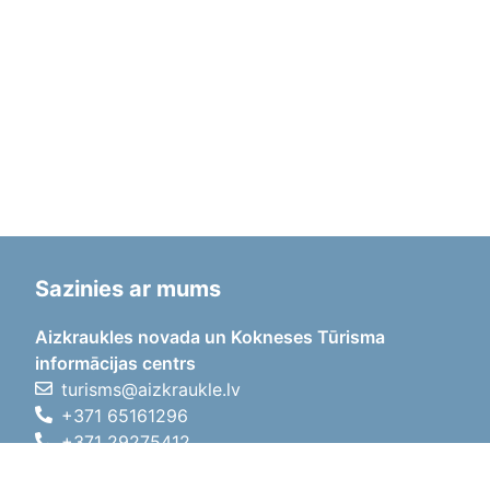
Sazinies ar mums
Aizkraukles novada un Kokneses Tūrisma
informācijas centrs
turisms@aizkraukle.lv
+371 65161296
+371 29275412
1905.gada iela 7, Koknese,