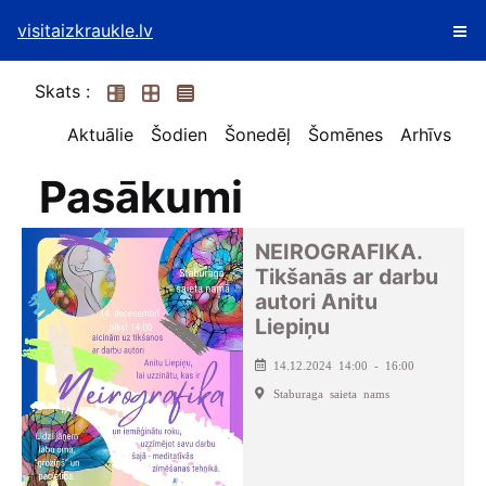
visitaizkraukle.lv
Skats :
Aktuālie
Šodien
Šonedēļ
Šomēnes
Arhīvs
Pasākumi
NEIROGRAFIKA.
Tikšanās ar darbu
autori Anitu
Liepiņu
14.12.2024 14:00 - 16:00
Staburaga saieta nams