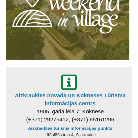
Aizkraukles novada un Kokneses Tūrisma
informācijas centrs
1905. gada iela 7, Koknese
(+371) 29275412, (+371) 65161296
Aizkraukles tūrisma informācijas punkts
Lāčplēša iela 4, Aizkraukle