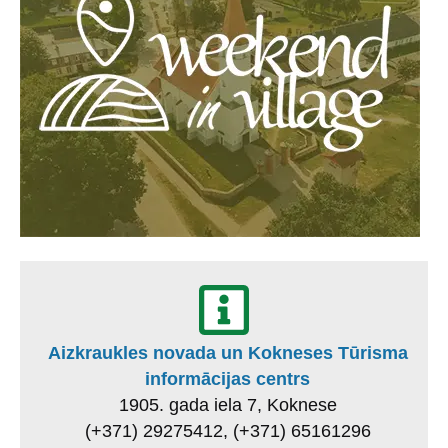
Aizkraukles novada un Kokneses Tūrisma
informācijas centrs
1905. gada iela 7, Koknese
(+371) 29275412, (+371) 65161296