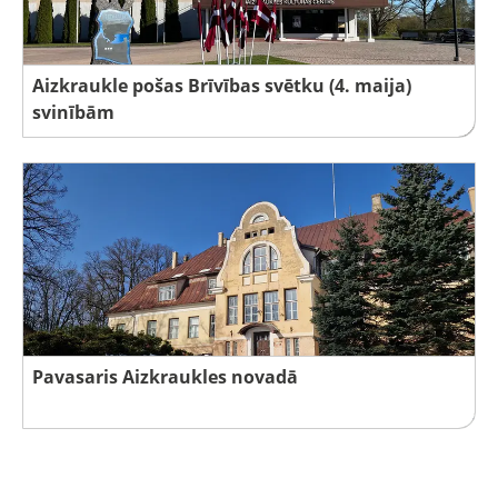
Aizkraukle pošas Brīvības svētku (4. maija)
svinībām
Pavasaris Aizkraukles novadā