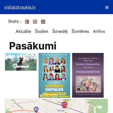
visitaizkraukle.lv
Skats :
Aktuālie
Šodien
Šonedēļ
Šomēnes
Arhīvs
Pasākumi