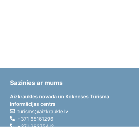
Sazinies ar mums
Aizkraukles novada un Kokneses Tūrisma
informācijas centrs
turisms@aizkraukle.lv
+371 65161296
+371 29275412
1905.gada iela 7, Koknese,