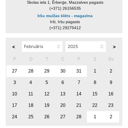
Skolas iela 1, Ērberģe, Mazzalves pagasts
(+371) 26156535
Iršu muižas klēts - magazīna
Irši, Iršu pagasts
(+371) 29275412
<
>
P
O
T
C
P
S
Sv
27
28
29
30
31
1
2
3
4
5
6
7
8
9
10
11
12
13
14
15
16
17
18
19
20
21
22
23
24
25
26
27
28
1
2