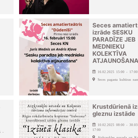
Seces amatiert
izrāde SESKU
PARADĪZE JEB
MEDNIEKU
KOLEKTĪVA
ATJAUNOŠAN
16.02.2025 15:00 - 17:00
Seces pagasta kultūras na
s
Krustdūrienā i
gleznu izstāde
10.02.2025 08:00 - 30.03
17:00
5 -
Aizkraukles novada un Ko