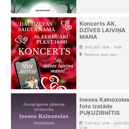
Koncerts AK,
DZĪVES LAIVIŅA
MANA
16.02.2025 14:00 - 16:00
Daudzevas saieta nams
Ineses Kalnozola
foto izstāde
PUĶUZIRNĪTIS
17.01.2025 10:00 - 28.02.202
17:00