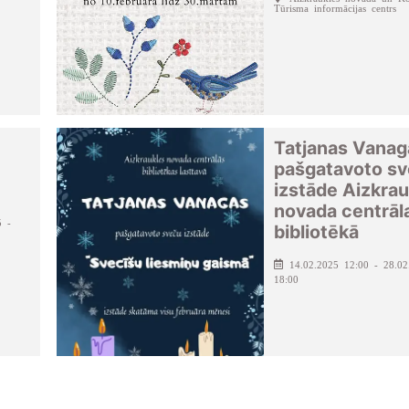
Tūrisma informācijas centrs
Tatjanas Vanag
pašgatavoto s
izstāde Aizkrau
novada centrāl
5 -
bibliotēkā
14.02.2025 12:00 - 28.02
18:00