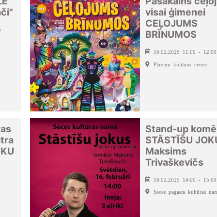
LE
Pasakains ceļo
či"
visai ģimenei
CEĻOJUMS
5
BRĪNUMOS
16.02.2025 11:00 - 12:00
Pļaviņu kultūras centrs
ras
Stand-up komē
tra
STĀSTĪŠU JOK
TKU
Maksims
Trivaškevičs
16.02.2025 14:00 - 15:00
Seces pagasta kultūras na