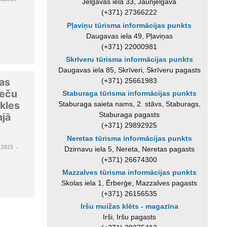
Jelgavas iela 33, Jaunjelgava
(+371) 27366222
Pļaviņu tūrisma informācijas punkts
Daugavas iela 49, Pļaviņas
(+371) 22000981
Skrīveru tūrisma informācijas punkts
Daugavas iela 85, Skrīveri, Skrīveru pagasts
as
(+371) 25661983
veču
Staburaga tūrisma informācijas punkts
kles
Staburaga saieta nams, 2. stāvs, Staburags,
Staburaga pagasts
ajā
(+371) 29892925
Neretas tūrisma informācijas punkts
.2025 -
Dzirnavu iela 5, Nereta, Neretas pagasts
(+371) 26674300
Mazzalves tūrisma informācijas punkts
Skolas iela 1, Ērberģe, Mazzalves pagasts
(+371) 26156535
Iršu muižas klēts - magazīna
Irši, Iršu pagasts