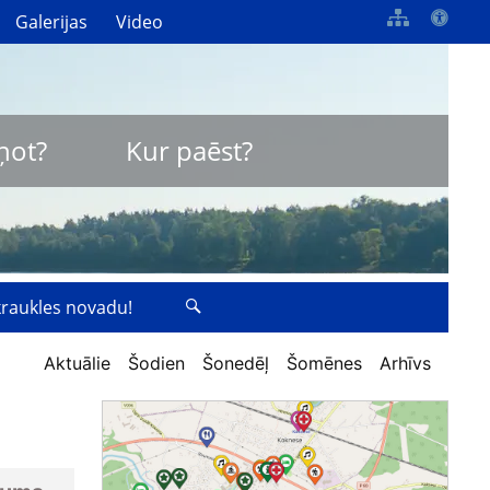
Galerijas
Video
ņot?
Kur paēst?
zkraukles novadu!
Aktuālie
Šodien
Šonedēļ
Šomēnes
Arhīvs