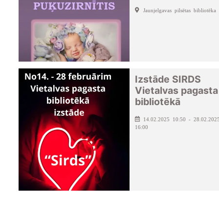
Jaunjelgavas pilsētas bibliotēka
Izstāde SIRDS
Vietalvas pagasta
bibliotēkā
14.02.2025 10:50 - 28.02.202
16:00