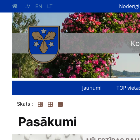
Noderīgi
LV
EN
LT
Ko
Jaunumi
TOP vieta
Skats :
Pasākumi