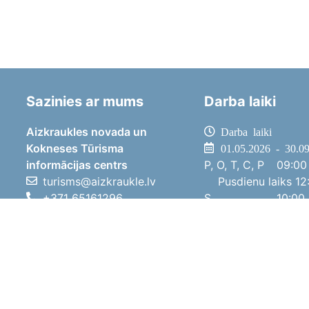
Sazinies ar mums
Darba laiki
Aizkraukles novada un
Darba laiki
Kokneses Tūrisma
01.05.2026 - 30.0
informācijas centrs
P, O, T, C, P
09:00 
turisms@aizkraukle.lv
Pusdienu laiks
12:
+371 65161296
S
10:00 
+371 29275412
Sv
11:00 
1905.gada iela 7, Koknese,
01.10.2025 - 30.0
Aizkraukles novads, LV-5113
P, O, T, C, P
08:00 
Pusdienu laiks
12:
S
10:00 
Sv
Brīvdi