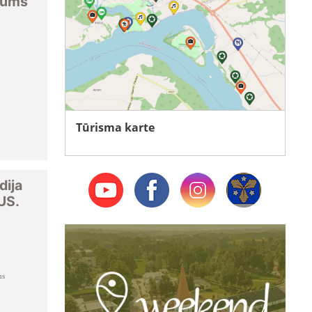
jums
Tūrisma karte
dija
US.
ms