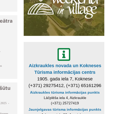
eātra
A
Aizkraukles novada un Kokneses
ms
Tūrisma informācijas centrs
1905. gada iela 7, Koknese
(+371) 29275412, (+371) 65161296
zšūtu
Aizkraukles tūrisma informācijas punkts
Lāčplēša iela 4, Aizkraukle
(+371) 25727419
.2025 -
Jaunjelgavas tūrisma informācijas punkts
kneses