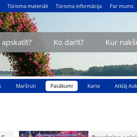
Tūrisma materiāli
Tūrisma informācija
Par mums
 apskatīt?
Ko darīt?
Kur nakš
s
Maršruti
Pasākumi
Karte
Atklāj Ai