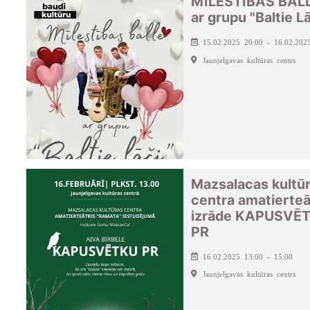
MĪLESTĪBAS BAL
ar grupu "Baltie Lā
15.02.2025 20:00 - 16.02.202
Jaunjelgavas kultūras centrs
Mazsalacas kultū
centra amatierteā
izrāde KAPUSVĒ
PR
16.02.2025 13:00 - 15:00
Jaunjelgavas kultūras centrs