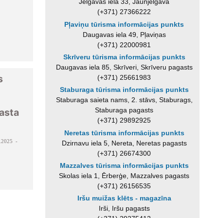
Jelgavas iela 33, Jaunjelgava
(+371) 27366222
Pļaviņu tūrisma informācijas punkts
Daugavas iela 49, Pļaviņas
(+371) 22000981
Skrīveru tūrisma informācijas punkts
Daugavas iela 85, Skrīveri, Skrīveru pagasts
s
(+371) 25661983
Staburaga tūrisma informācijas punkts
Staburaga saieta nams, 2. stāvs, Staburags,
Staburaga pagasts
asta
(+371) 29892925
Neretas tūrisma informācijas punkts
.2025 -
Dzirnavu iela 5, Nereta, Neretas pagasts
(+371) 26674300
Mazzalves tūrisma informācijas punkts
Skolas iela 1, Ērberģe, Mazzalves pagasts
(+371) 26156535
Iršu muižas klēts - magazīna
Irši, Iršu pagasts