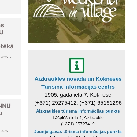
as
U
otēkā
.2025 -
Aizkraukles novada un Kokneses
Tūrisma informācijas centrs
1905. gada iela 7, Koknese
(+371) 29275412, (+371) 65161296
ANNU
Aizkraukles tūrisma informācijas punkts
u
Lāčplēša iela 4, Aizkraukle
(+371) 25727419
.2025 -
Jaunjelgavas tūrisma informācijas punkts