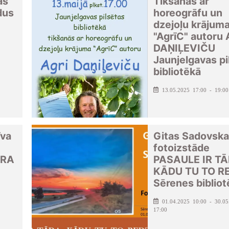
as
Tikšanās ar
dus
horeogrāfu un
dzejoļu krājum
"AgrīC" autoru
DAŅIĻEVIČU
Jaunjelgavas pi
bibliotēkā
13.05.2025 17:00 - 19:00
īva
Gitas Sadovsk
fotoizstāde
ARA
PASAULE IR TĀ
KĀDU TU TO R
Sērenes bibliot
01.04.2025 10:00 - 30.05
17:00