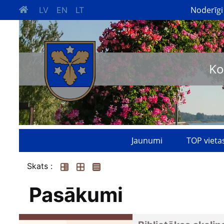
Noderīgi
LV
EN
LT
Ko
Jaunumi
TOP vieta
Skats :
Pasākumi