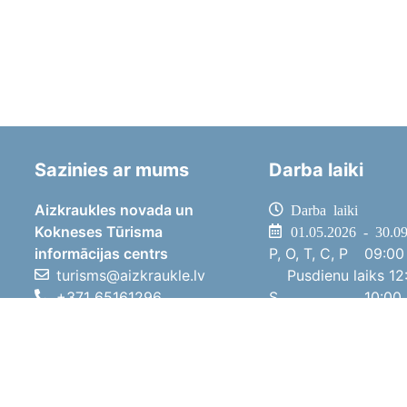
Sazinies ar mums
Darba laiki
Aizkraukles novada un
Darba laiki
Kokneses Tūrisma
01.05.2026 - 30.0
informācijas centrs
P, O, T, C, P
09:00 
turisms@aizkraukle.lv
Pusdienu laiks
12:
+371 65161296
S
10:00 
+371 29275412
Sv
11:00 
1905.gada iela 7, Koknese,
01.10.2025 - 30.0
Aizkraukles novads, LV-5113
P, O, T, C, P
08:00 
Pusdienu laiks
12:
S
10:00 