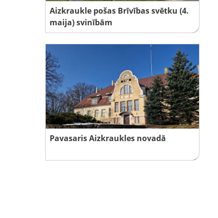
Aizkraukle pošas Brīvības svētku (4.
maija) svinībām
Pavasaris Aizkraukles novadā