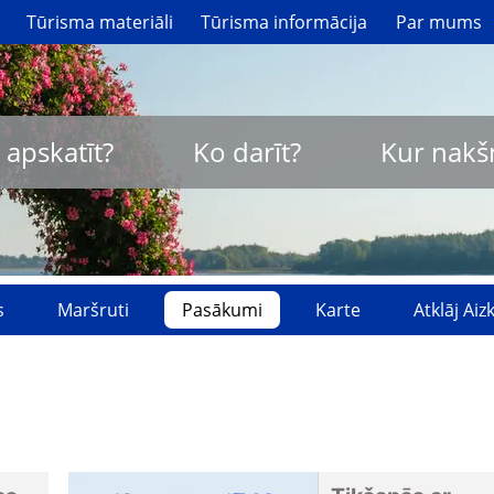
Tūrisma materiāli
Tūrisma informācija
Par mums
 apskatīt?
Ko darīt?
Kur nakš
s
Maršruti
Pasākumi
Karte
Atklāj Ai