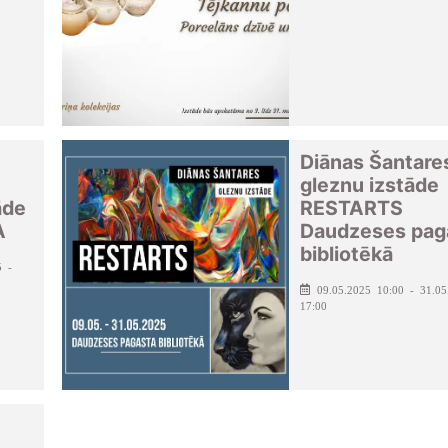
Diānas Šantare
gleznu izstāde
āde
RESTARTS
A
Daudzeses pag
bibliotēkā
5 -
09.05.2025 10:00 - 31.05
17:00