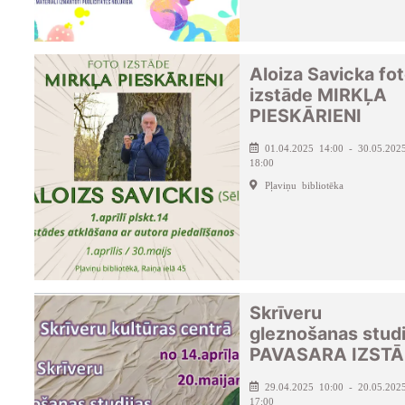
Aloiza Savicka fo
izstāde MIRKĻA
PIESKĀRIENI
01.04.2025 14:00 - 30.05.202
18:00
Pļaviņu bibliotēka
Skrīveru
gleznošanas studi
PAVASARA IZST
29.04.2025 10:00 - 20.05.202
17:00