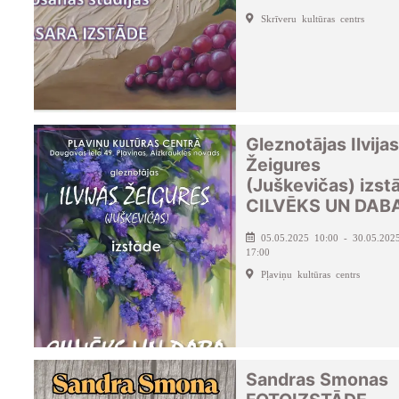
Skrīveru kultūras centrs
Gleznotājas Ilvijas
Žeigures
(Juškevičas) izst
CILVĒKS UN DAB
05.05.2025 10:00 - 30.05.202
17:00
Pļaviņu kultūras centrs
Sandras Smonas