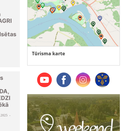
a
 AGRI
lsētas
Tūrisma karte
as
DA,
EDZI
ēkā
.2025 -