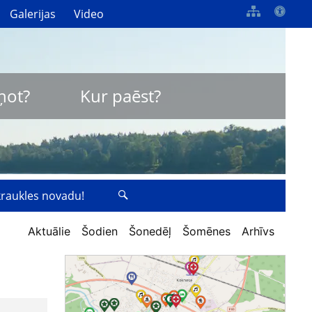
Galerijas
Video
ņot?
Kur paēst?
zkraukles novadu!
Aktuālie
Šodien
Šonedēļ
Šomēnes
Arhīvs