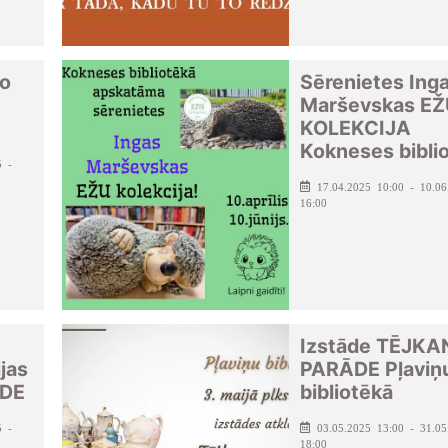
to
Sērenietes Ing
Marševskas EŽ
KOLEKCIJA
Kokneses bibli
5 -
17.04.2025 10:00 - 10.06
16:00
Izstāde TĒJK
jas
PARĀDE Pļaviņ
ĀDE
bibliotēkā
5 -
03.05.2025 13:00 - 31.05
18:00