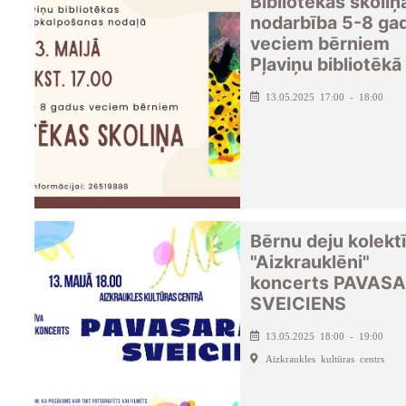
Bibliotēkas skoliņ
nodarbība 5-8 ga
veciem bērniem
Pļaviņu bibliotēkā
13.05.2025 17:00 - 18:00
Bērnu deju kolekt
"Aizkrauklēni"
koncerts PAVAS
SVEICIENS
13.05.2025 18:00 - 19:00
Aizkraukles kultūras centrs