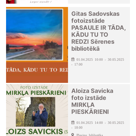
Gitas Sadovskas
fotoizstāde
PASAULE IR TĀDA,
KĀDU TU TO
REDZI Sērenes
bibliotēkā
01.04.2025 10:00 - 30.05.2025
- 17:00
Aloiza Savicka
foto izstāde
MIRKĻA
PIESKĀRIENI
01.04.2025 14:00 - 30.05.2025
- 18:00
Pļaviņu bibliotēka