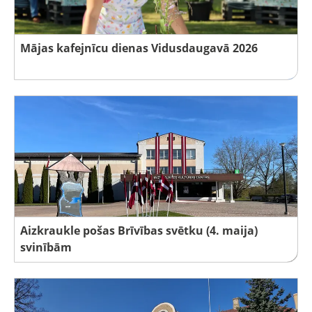
Mājas kafejnīcu dienas Vidusdaugavā 2026
Aizkraukle pošas Brīvības svētku (4. maija)
svinībām