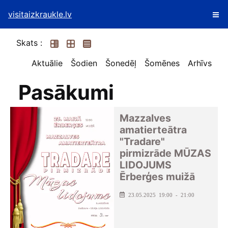
visitaizkraukle.lv
Skats :
Aktuālie
Šodien
Šonedēļ
Šomēnes
Arhīvs
Pasākumi
Mazzalves
amatierteātra
"Tradare"
pirmizrāde MŪZAS
LIDOJUMS
Ērberģes muižā
23.05.2025 19:00 - 21:00