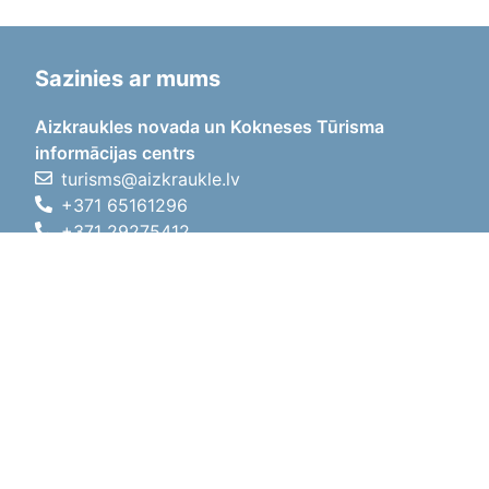
Sazinies ar mums
Aizkraukles novada un Kokneses Tūrisma
informācijas centrs
turisms@aizkraukle.lv
+371 65161296
+371 29275412
1905.gada iela 7, Koknese,
Aizkraukles novads, LV-5113
Darba laiki
Darba laiki
01.05.2026 - 30.09.2026
P, O, T, C, P
09:00 - 18:00
Pusdienu laiks
12:00 - 13:00
S
10:00 - 15:00