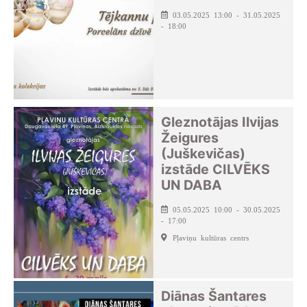
03.05.2025 13:00 - 31.05.2025
- 18:00
Gleznotājas Ilvijas
Žeigures
(Juškevičas)
izstāde CILVĒKS
UN DABA
05.05.2025 10:00 - 30.05.2025
- 17:00
Pļaviņu kultūras centrs
Diānas Šantares