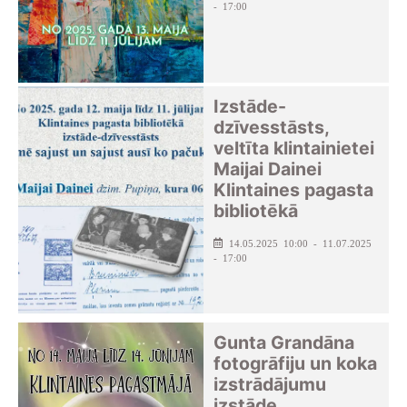
- 17:00
Izstāde-
dzīvesstāsts,
veltīta klintainietei
Maijai Dainei
Klintaines pagasta
bibliotēkā
14.05.2025 10:00 - 11.07.2025
- 17:00
Gunta Grandāna
fotogrāfiju un koka
izstrādājumu
izstāde