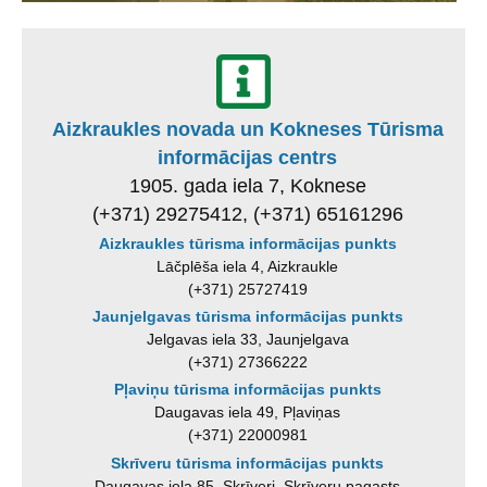
Aizkraukles novada un Kokneses Tūrisma
informācijas centrs
1905. gada iela 7, Koknese
(+371) 29275412, (+371) 65161296
Aizkraukles tūrisma informācijas punkts
Lāčplēša iela 4, Aizkraukle
(+371) 25727419
Jaunjelgavas tūrisma informācijas punkts
Jelgavas iela 33, Jaunjelgava
(+371) 27366222
Pļaviņu tūrisma informācijas punkts
Daugavas iela 49, Pļaviņas
(+371) 22000981
Skrīveru tūrisma informācijas punkts
Daugavas iela 85, Skrīveri, Skrīveru pagasts