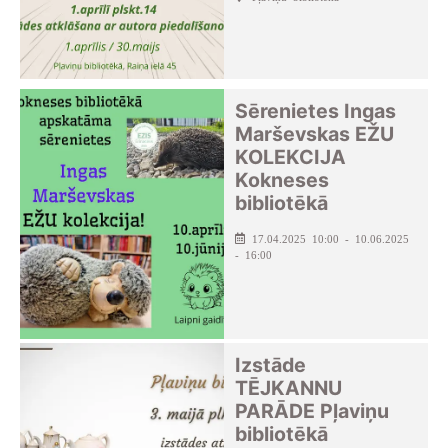
Sērenietes Ingas
Marševskas EŽU
KOLEKCIJA
Kokneses
bibliotēkā
17.04.2025 10:00 - 10.06.2025
- 16:00
Izstāde
TĒJKANNU
PARĀDE Pļaviņu
bibliotēkā