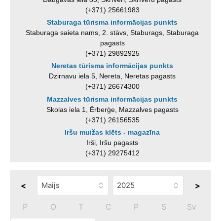
(+371) 25661983
Staburaga tūrisma informācijas punkts
Staburaga saieta nams, 2. stāvs, Staburags, Staburaga
pagasts
(+371) 29892925
Neretas tūrisma informācijas punkts
Dzirnavu iela 5, Nereta, Neretas pagasts
(+371) 26674300
Mazzalves tūrisma informācijas punkts
Skolas iela 1, Ērberģe, Mazzalves pagasts
(+371) 26156535
Iršu muižas klēts - magazīna
Irši, Iršu pagasts
(+371) 29275412
<
>
P
O
T
C
P
S
Sv