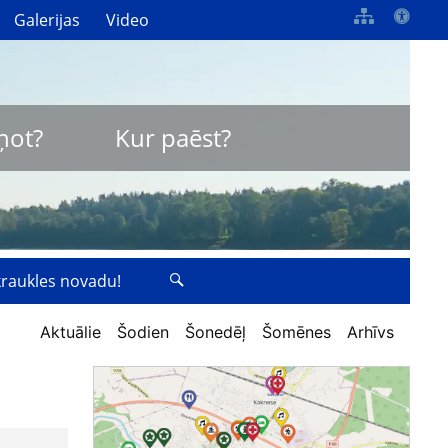
Galerijas
Video
ņot?
Kur paēst?
zkraukles novadu!
Aktuālie
Šodien
Šonedēļ
Šomēnes
Arhīvs