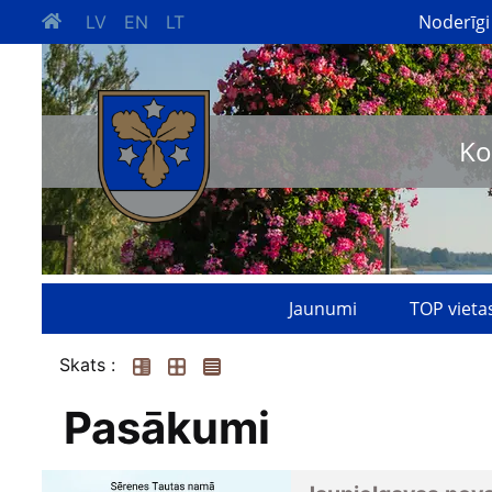
Noderīgi
LV
EN
LT
Ko
Jaunumi
TOP vieta
Skats :
Pasākumi