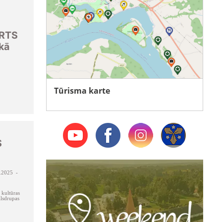
RTS
ēkā
Tūrisma karte
S
.2025 -
kultūras
lsdrupas