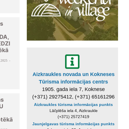
as
DA,
EDZI
ēkā
.2025 -
Aizkraukles novada un Kokneses
Tūrisma informācijas centrs
1905. gada iela 7, Koknese
(+371) 29275412, (+371) 65161296
as
Aizkraukles tūrisma informācijas punkts
U
Lāčplēša iela 4, Aizkraukle
(+371) 25727419
otēkā
Jaunjelgavas tūrisma informācijas punkts