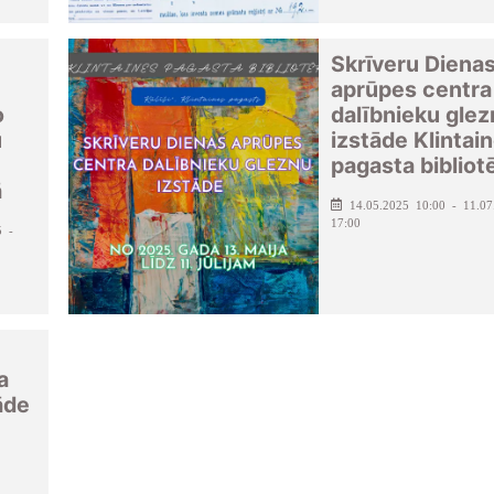
Skrīveru Diena
aprūpes centra
o
dalībnieku gle
u
izstāde Klintai
pagasta bibliot
ā
14.05.2025 10:00 - 11.07
17:00
5 -
a
āde