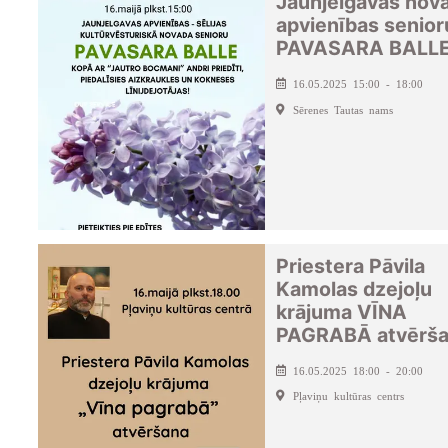
Jaunjelgavas nov
apvienības senior
PAVASARA BALL
16.05.2025 15:00 - 18:00
Sērenes Tautas nams
Priestera Pāvila
Kamolas dzejoļu
krājuma VĪNA
PAGRABĀ atvērš
16.05.2025 18:00 - 20:00
Pļaviņu kultūras centrs