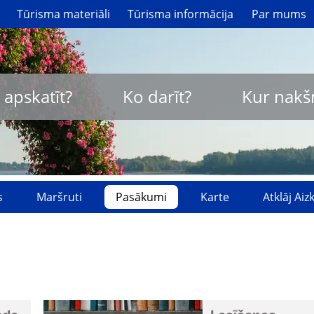
Tūrisma materiāli
Tūrisma informācija
Par mums
 apskatīt?
Ko darīt?
Kur nakš
s
Maršruti
Pasākumi
Karte
Atklāj Ai