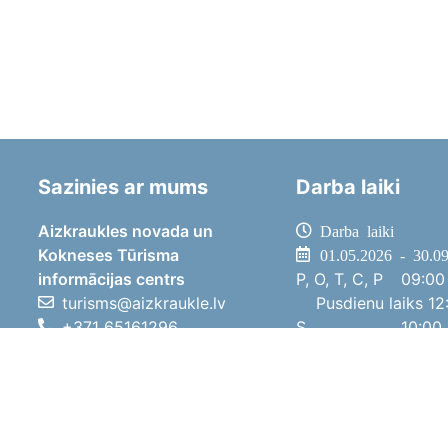
Sazinies ar mums
Darba laiki
Aizkraukles novada un
Darba laiki
Kokneses Tūrisma
01.05.2026 - 30.0
informācijas centrs
P, O, T, C, P
09:00 
turisms@aizkraukle.lv
Pusdienu laiks
12:
+371 65161296
S
10:00 
+371 29275412
Sv
11:00 
1905.gada iela 7, Koknese,
01.10.2025 - 30.0
Aizkraukles novads, LV-5113
P, O, T, C, P
08:00 
Pusdienu laiks
12:
S
10:00 