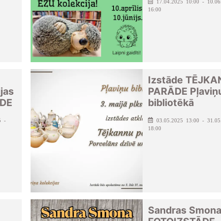
17.04.2025 10:00 - 10.06
16:00
Izstāde TĒJK
jas
PARĀDE Pļaviņ
ĀDE
bibliotēkā
5 -
03.05.2025 13:00 - 31.05
18:00
Sandras Smon