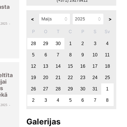
(+371) 29275412
asta
<
>
.2025 -
P
O
T
C
P
S
Sv
28
29
30
1
2
3
4
5
6
7
8
9
10
11
12
13
14
15
16
17
18
ltīta
19
20
21
22
23
24
25
jai
es
26
27
28
29
30
31
1
ēkā
2
3
4
5
6
7
8
.2025 -
Galerijas