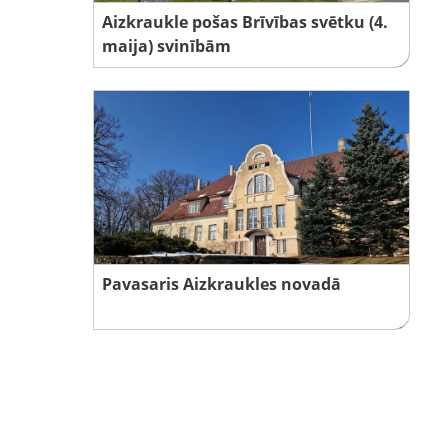
Aizkraukle pošas Brīvības svētku (4.
maija) svinībām
Pavasaris Aizkraukles novadā