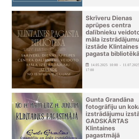
Skrīveru Dienas
aprūpes centra
dalībnieku veidot
māla izstrādājum
izstāde Klintaines
pagasta bibliotēk
14.05.2025 10:00 - 11.07.202
17:00
Gunta Grandāna
fotogrāfiju un kok
izstrādājumu izst
GADSKĀRTAS
Klintaines
pagastmājā