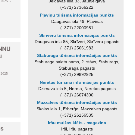
Jelgavas iela 33, Jaunjelgava
.2025 -
(+371) 27366222
Pļaviņu tūrisma informācijas punkts
Daugavas iela 49, Pļaviņas
(+371) 22000981
Skrīveru tūrisma informācijas punkts
Daugavas iela 85, Skrīveri, Skrīveru pagasts
ANNU
(+371) 25661983
u
Staburaga tūrisma informācijas punkts
Staburaga saieta nams, 2. stāvs, Staburags,
Staburaga pagasts
.2025 -
(+371) 29892925
Neretas tūrisma informācijas punkts
Dzirnavu iela 5, Nereta, Neretas pagasts
(+371) 26674300
Mazzalves tūrisma informācijas punkts
Skolas iela 1, Ērberģe, Mazzalves pagasts
(+371) 26156535
Iršu muižas klēts - magazīna
as
Irši, Iršu pagasts