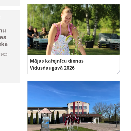
s
znu
nes
ēkā
.2025 -
Mājas kafejnīcu dienas
Vidusdaugavā 2026