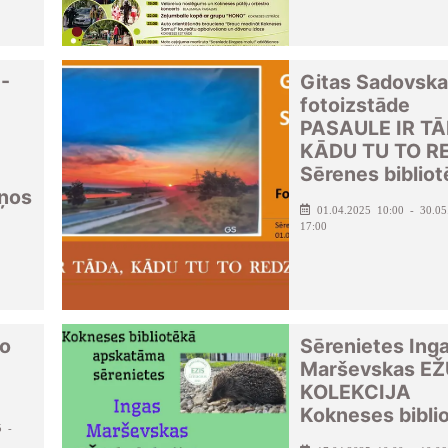
-
Gitas Sadovsk
fotoizstāde
PASAULE IR TĀ
KĀDU TU TO R
Sērenes bibliot
iņos
01.04.2025 10:00 - 30.05
17:00
to
Sērenietes Ing
Marševskas EŽ
KOLEKCIJA
Kokneses bibli
5 -