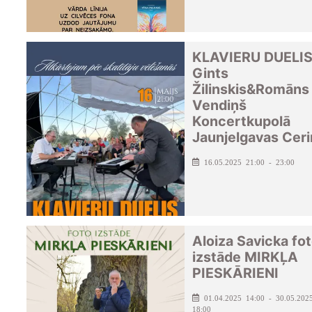
KLAVIERU DUELIS
Gints
Žilinskis&Romāns
Vendiņš
Koncertkupolā
Jaunjelgavas Cer
16.05.2025 21:00 - 23:00
Aloiza Savicka fo
izstāde MIRKĻA
PIESKĀRIENI
01.04.2025 14:00 - 30.05.202
18:00