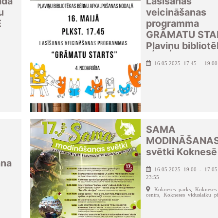
ada
Lasīšanas
u
veicināšanas
E
programma
GRĀMATU STA
Pļaviņu bibliot
16.05.2025 17:45 - 19:00
SAMA
MODINĀŠANA
svētki Koknesē
ana
16.05.2025 19:00 - 17.05
23:55
Kokneses parks, Kokneses 
centrs, Kokneses viduslaiku pi