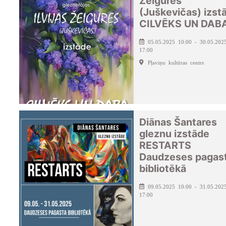
Žeigures
(Juškevičas) izst
CILVĒKS UN DAB
05.05.2025 10:00 - 30.05.202
17:00
Pļaviņu kultūras centrs
Diānas Šantares
gleznu izstāde
RESTARTS
Daudzeses pagas
bibliotēkā
09.05.2025 10:00 - 31.05.202
17:00