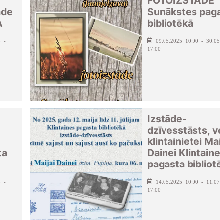
FOTOIZSTĀDE
āde
Sunākstes pag
A
bibliotēkā
5 -
09.05.2025 10:00 - 30.05
17:00
Izstāde-
dzīvesstāsts, ve
klintainietei Mai
ta
Dainei Klintain
pagasta bibliot
5 -
14.05.2025 10:00 - 11.07
17:00