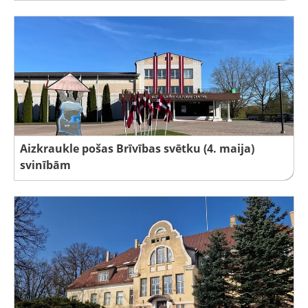
Aizkraukle pošas Brīvības svētku (4. maija)
svinībām