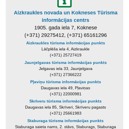
Aizkraukles novada un Kokneses Tūrisma
informācijas centrs
1905. gada iela 7, Koknese
(+371) 29275412, (+371) 65161296
Aizkraukles tūrisma informācijas punkts
Lāčplēša iela 4, Aizkraukle
(+371) 25727419
Jaunjelgavas tūrisma informācijas punkts
Jelgavas iela 33, Jaunjelgava
(+371) 27366222
Pļaviņu tūrisma informācijas punkts
Daugavas iela 49, Pļaviņas
(+371) 22000981
Skrīveru tūrisma informācijas punkts
Daugavas iela 85, Skrīveri, Skrīveru pagasts
(+371) 25661983
Staburaga tūrisma informācijas punkts
Staburaga saieta nams, 2. stāvs, Staburags, Staburaga