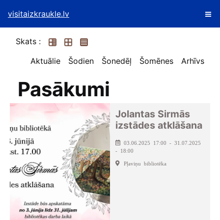
visitaizkraukle.lv
Skats :
Aktuālie
Šodien
Šonedēļ
Šomēnes
Arhīvs
Pasākumi
Jolantas Sirmās
izstādes atklāšana
03.06.2025 17:00 - 31.07.2025
- 18:00
Pļaviņu bibliotēka