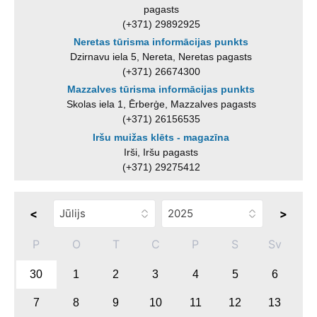
pagasts
(+371) 29892925
Neretas tūrisma informācijas punkts
Dzirnavu iela 5, Nereta, Neretas pagasts
(+371) 26674300
Mazzalves tūrisma informācijas punkts
Skolas iela 1, Ērberģe, Mazzalves pagasts
(+371) 26156535
Iršu muižas klēts - magazīna
Irši, Iršu pagasts
(+371) 29275412
<
>
P
O
T
C
P
S
Sv
30
1
2
3
4
5
6
7
8
9
10
11
12
13