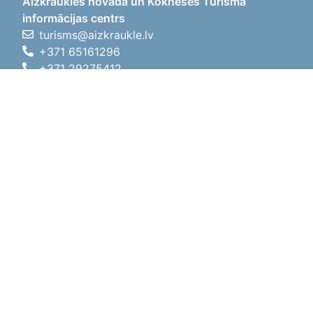
Aizkraukles novada un Kokneses Tūrisma
informācijas centrs
turisms@aizkraukle.lv
+371 65161296
+371 29275412
1905.gada iela 7, Koknese,
Aizkraukles novads, LV-5113
Darba laiki
Darba laiki
01.05.2026 - 30.09.2026
P, O, T, C, P
09:00 - 18:00
Pusdienu laiks
12:00 - 13:00
S
10:00 - 15:00
Sv
11:00 - 14:00
01.10.2025 - 30.04.2026
P, O, T, C, P
08:00 - 17:00
Pusdienu laiks
12:00
- 13:00