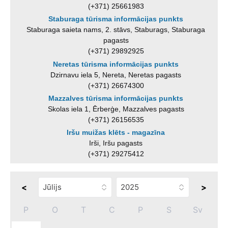
(+371) 25661983
Staburaga tūrisma informācijas punkts
Staburaga saieta nams, 2. stāvs, Staburags, Staburaga
pagasts
(+371) 29892925
Neretas tūrisma informācijas punkts
Dzirnavu iela 5, Nereta, Neretas pagasts
(+371) 26674300
Mazzalves tūrisma informācijas punkts
Skolas iela 1, Ērberģe, Mazzalves pagasts
(+371) 26156535
Iršu muižas klēts - magazīna
Irši, Iršu pagasts
(+371) 29275412
<
>
P
O
T
C
P
S
Sv