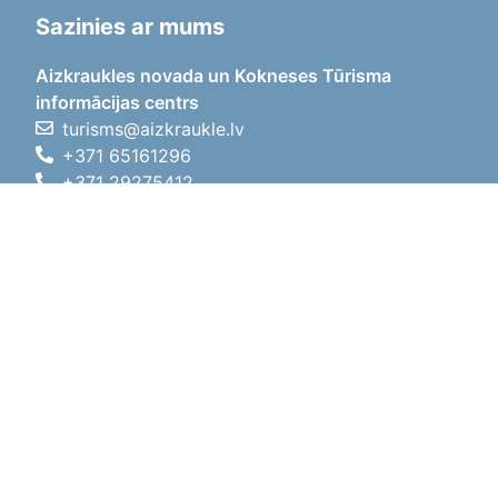
Sazinies ar mums
Aizkraukles novada un Kokneses Tūrisma
informācijas centrs
turisms@aizkraukle.lv
+371 65161296
+371 29275412
1905.gada iela 7, Koknese,
Aizkraukles novads, LV-5113
Darba laiki
Darba laiki
01.05.2026 - 30.09.2026
P, O, T, C, P
09:00 - 18:00
Pusdienu laiks
12:00 - 13:00
S
10:00 - 15:00
Sv
11:00 - 14:00
01.10.2025 - 30.04.2026