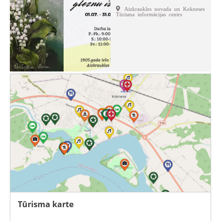
Aizkraukles novada un Kokneses
Tūrisma informācijas centrs
Tūrisma karte