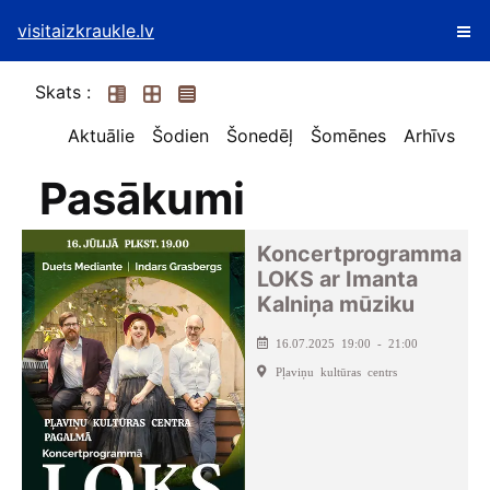
visitaizkraukle.lv
Skats :
Aktuālie
Šodien
Šonedēļ
Šomēnes
Arhīvs
Pasākumi
Koncertprogramma
LOKS ar Imanta
Kalniņa mūziku
16.07.2025 19:00 - 21:00
Pļaviņu kultūras centrs