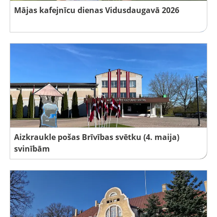
Mājas kafejnīcu dienas Vidusdaugavā 2026
Aizkraukle pošas Brīvības svētku (4. maija)
svinībām