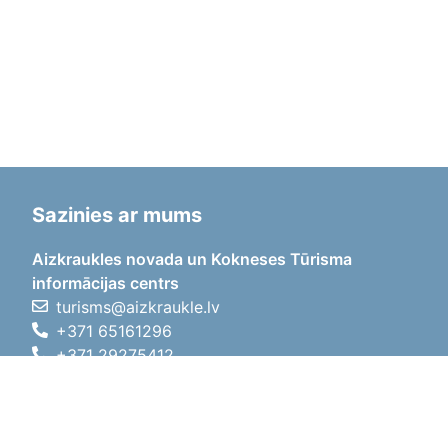
Sazinies ar mums
Aizkraukles novada un Kokneses Tūrisma
informācijas centrs
turisms@aizkraukle.lv
+371 65161296
+371 29275412
1905.gada iela 7, Koknese,
Aizkraukles novads, LV-5113
Darba laiki