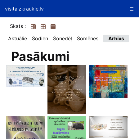
visitaizkraukle.lv
Skats :
Aktuālie
Šodien
Šonedēļ
Šomēnes
Arhīvs
Pasākumi