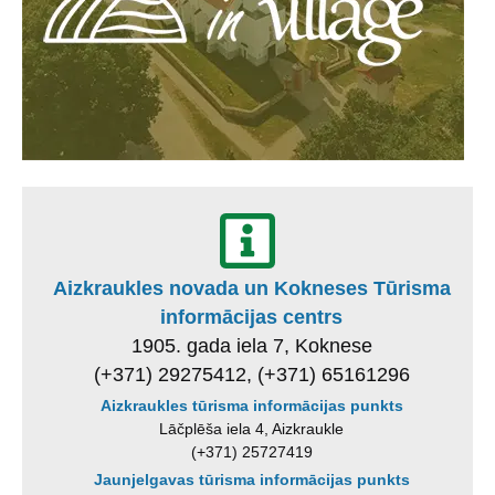
Aizkraukles novada un Kokneses Tūrisma
informācijas centrs
1905. gada iela 7, Koknese
(+371) 29275412, (+371) 65161296
Aizkraukles tūrisma informācijas punkts
Lāčplēša iela 4, Aizkraukle
(+371) 25727419
Jaunjelgavas tūrisma informācijas punkts