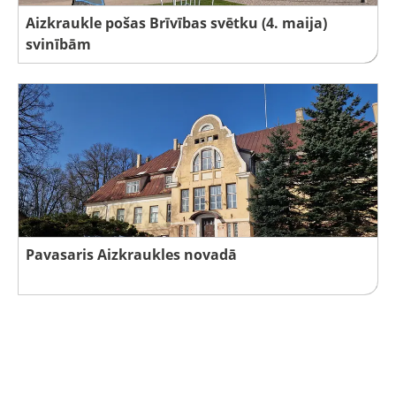
Aizkraukle pošas Brīvības svētku (4. maija)
svinībām
Pavasaris Aizkraukles novadā