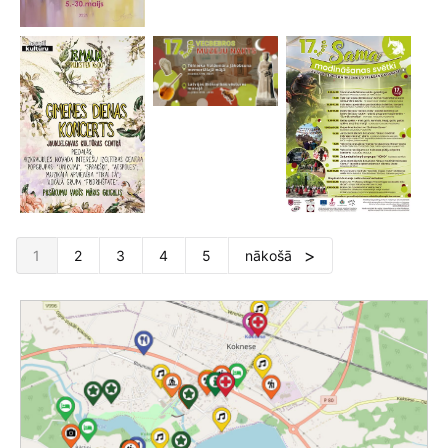
1
2
3
4
5
nākošā