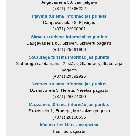
Jelgavas iela 33, Jaunjelgava
(+371) 27366222
Pļaviņu tūrisma informācijas punkts
Daugavas iela 49, Pļaviņas
(+371) 22000981
Skrīveru tūrisma informācijas punkts
Daugavas iela 85, Skrīveri, Skrīveru pagasts
(+371) 25661983
Staburaga tūrisma informācijas punkts
Staburaga saieta nams, 2. stāvs, Staburags, Staburaga
pagasts
(+371) 29892925
Neretas tūrisma informācijas punkts
Dzirnavu iela 5, Nereta, Neretas pagasts
(+371) 26674300
Mazzalves tūrisma informācijas punkts
Skolas iela 1, Ērberģe, Mazzalves pagasts
(+371) 26156535
Iršu muižas klēts - magazīna
Irši, Iršu pagasts