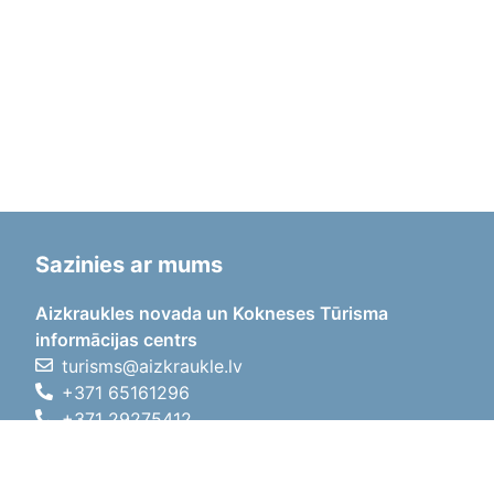
Sazinies ar mums
Aizkraukles novada un Kokneses Tūrisma
informācijas centrs
turisms@aizkraukle.lv
+371 65161296
+371 29275412
1905.gada iela 7, Koknese,
Aizkraukles novads, LV-5113