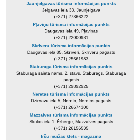
Jaunjelgavas tūrisma informācijas punkts
Jelgavas iela 33, Jaunjelgava
(+371) 27366222
Pļaviņu tūrisma informācijas punkts
Daugavas iela 49, Pļaviņas
(+371) 22000981
Skrīveru tūrisma informācijas punkts
Daugavas iela 85, Skrīveri, Skrīveru pagasts
(+371) 25661983
Staburaga tūrisma informācijas punkts
Staburaga saieta nams, 2. stāvs, Staburags, Staburaga
pagasts
(+371) 29892925
Neretas tūrisma informācijas punkts
Dzirnavu iela 5, Nereta, Neretas pagasts
(+371) 26674300
Mazzalves tūrisma informācijas punkts
Skolas iela 1, Ērberģe, Mazzalves pagasts
(+371) 26156535
Iršu muižas klēts - magazīna