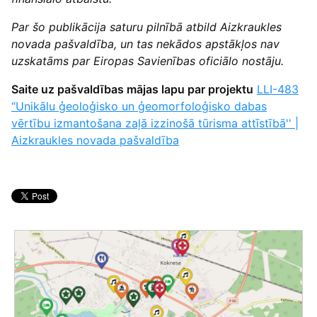
Par šo publikācija saturu pilnībā atbild Aizkraukles
novada pašvaldība, un tas nekādos apstākļos nav
uzskatāms par Eiropas Savienības oficiālo nostāju.
Saite uz pašvaldības mājas lapu par projektu
LLI-483
“Unikālu ģeoloģisko un ģeomorfoloģisko dabas
vērtību izmantošana zaļā izzinošā tūrisma attīstībā'' |
Aizkraukles novada pašvaldība