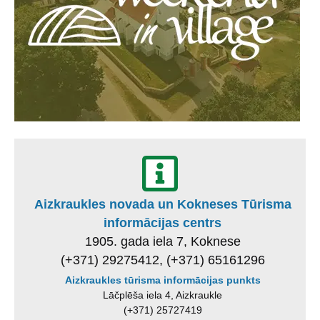
Aizkraukles novada un Kokneses Tūrisma
informācijas centrs
1905. gada iela 7, Koknese
(+371) 29275412, (+371) 65161296
Aizkraukles tūrisma informācijas punkts
Lāčplēša iela 4, Aizkraukle
(+371) 25727419