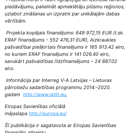
piedāvājumu, palielināt apmeklētāju plūsmu reģionos,
uzlabot zināšanas un izpratni par unikālajām dabas
vērtībām.
Projekta kopējais finansējums: 649 972,15 EUR (t.sk.
ERAF finansējums - 552 476,31 EUR), Aizkraukles
pašvaldībai piešķirtais finansējums ir 165 913.42 eiro,
no kuriem ERAF finansējums ir 141 026.40 eiro,
savukārt pašvaldības līdzfinansējums – 24 887.02
eiro.
Informācija par Interreg V-A Latvijas – Lietuvas
pārrobežu sadarbības programmu 2014.–2020.
gadam
http://www.latlit.eu
,
Eiropas Savienības oficiālā
mājaslapa
http://europa.eu/
Šī publikācija ir sagatavota ar Eiropas Savienības
finansiālo atbalstu.