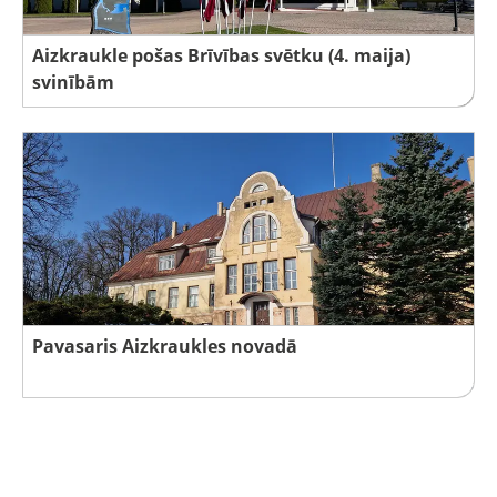
Aizkraukle pošas Brīvības svētku (4. maija)
svinībām
Pavasaris Aizkraukles novadā