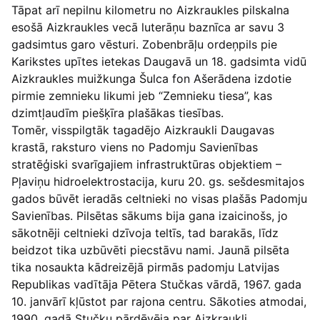
Tāpat arī nepilnu kilometru no Aizkraukles pilskalna
esošā Aizkraukles vecā luterāņu baznīca ar savu 3
gadsimtus garo vēsturi. Zobenbrāļu ordeņpils pie
Karikstes upītes ietekas Daugavā un 18. gadsimta vidū
Aizkraukles muižkunga Šulca fon Ašerādena izdotie
pirmie zemnieku likumi jeb “Zemnieku tiesa”, kas
dzimtļaudīm piešķīra plašākas tiesības.
Tomēr, visspilgtāk tagadējo Aizkraukli Daugavas
krastā, raksturo viens no Padomju Savienības
stratēģiski svarīgajiem infrastruktūras objektiem –
Pļaviņu hidroelektrostacija, kuru 20. gs. sešdesmitajos
gados būvēt ieradās celtnieki no visas plašās Padomju
Savienības. Pilsētas sākums bija gana izaicinošs, jo
sākotnēji celtnieki dzīvoja teltīs, tad barakās, līdz
beidzot tika uzbūvēti piecstāvu nami. Jaunā pilsēta
tika nosaukta kādreizējā pirmās padomju Latvijas
Republikas vadītāja Pētera Stučkas vārdā, 1967. gada
10. janvārī kļūstot par rajona centru. Sākoties atmodai,
1990. gadā Stučku pārdēvēja par Aizkraukli.