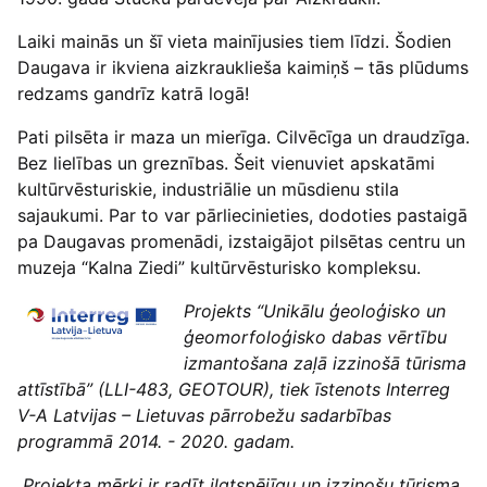
Laiki mainās un šī vieta mainījusies tiem līdzi. Šodien
Daugava ir ikviena aizkrauklieša kaimiņš – tās plūdums
redzams gandrīz katrā logā!
Pati pilsēta ir maza un mierīga. Cilvēcīga un draudzīga.
Bez lielības un greznības. Šeit vienuviet apskatāmi
kultūrvēsturiskie, industriālie un mūsdienu stila
sajaukumi. Par to var pārliecinieties, dodoties pastaigā
pa Daugavas promenādi, izstaigājot pilsētas centru un
muzeja “Kalna Ziedi” kultūrvēsturisko kompleksu.
Projekts “Unikālu ģeoloģisko un
ģeomorfoloģisko dabas vērtību
izmantošana zaļā izzinošā tūrisma
attīstībā” (LLI-483, GEOTOUR), tiek īstenots Interreg
V-A Latvijas – Lietuvas pārrobežu sadarbības
programmā 2014. - 2020. gadam.
Projekta mērķi ir radīt ilgtspējīgu un izzinošu tūrisma