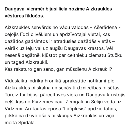
Daugavai vienmēr bijusi liela nozīme Aizkraukles
vēstures līkločos.
Aizkraukles senvārds no vācu valodas – Ašerādena -
ceļojis līdzi cilvēkiem un apdzīvotajai vietai, kas
dažādos gadsimtos ir atradusies dažādās vietās –
vairāk uz leju vai uz augšu Daugavas krastos. Vēl
nesenā pagātnē, kļūstot par celtnieku ciematu Stučku
un tagad Aizkraukli.
Kas raksturo gan seno, gan mūsdienu Aizkraukli?
Viduslaiku Indriķa hronikā aprakstītie notikumi pie
Aizkraukles pilskalna un senās tirdzniecības pilsētas.
Toreiz tur bijusi pārceltuves vieta un Daugavu krustojis
ceļš, kas no Kurzemes caur Zemgali un Sēliju veda uz
Vidzemi. Arī tautas eposā “Lāčplēsis” apdziedātais,
pilskalnā dzīvojošais pilskungs Aizkrauklis un viņa
meita Spīdala.