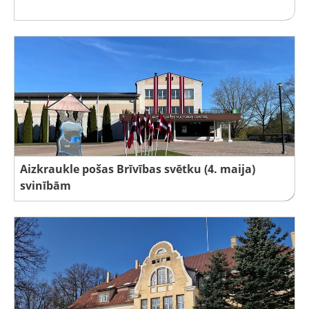
Aizkraukle pošas Brīvības svētku (4. maija)
svinībām