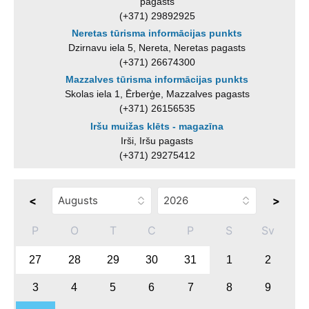
pagasts
(+371) 29892925
Neretas tūrisma informācijas punkts
Dzirnavu iela 5, Nereta, Neretas pagasts
(+371) 26674300
Mazzalves tūrisma informācijas punkts
Skolas iela 1, Ērberģe, Mazzalves pagasts
(+371) 26156535
Iršu muižas klēts - magazīna
Irši, Iršu pagasts
(+371) 29275412
<
>
P
O
T
C
P
S
Sv
27
28
29
30
31
1
2
3
4
5
6
7
8
9