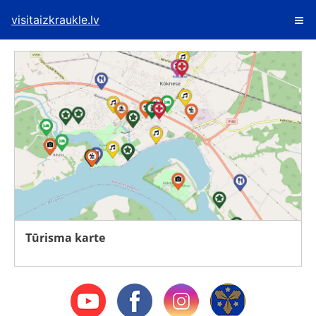
visitaizkraukle.lv
Tūrisma karte