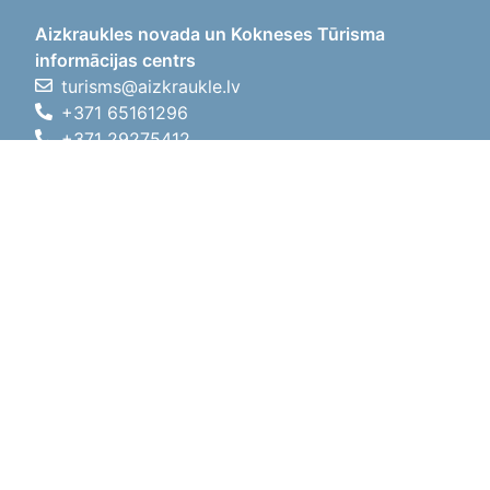
Aizkraukles novada un Kokneses Tūrisma
informācijas centrs
turisms@aizkraukle.lv
+371 65161296
+371 29275412
1905.gada iela 7, Koknese,
Aizkraukles novads, LV-5113
Darba laiki
Darba laiki
01.05.2026 - 30.09.2026
P, O, T, C, P
09:00 - 18:00
Pusdienu laiks
12:00 - 13:00
S
10:00 - 15:00
Sv
11:00 - 14:00
01.10.2025 - 30.04.2026
P, O, T, C, P
08:00 - 17:00
Pusdienu laiks
12:00