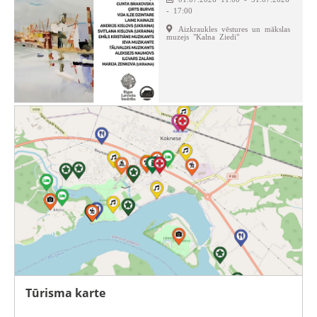
- 17:00
Aizkraukles vēstures un mākslas
muzejs "Kalna Ziedi"
Tūrisma karte