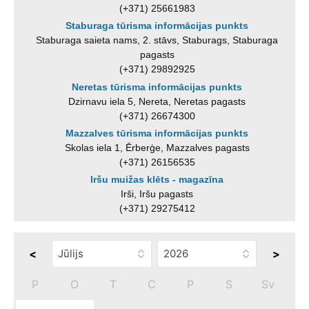
(+371) 25661983
Staburaga tūrisma informācijas punkts
Staburaga saieta nams, 2. stāvs, Staburags, Staburaga
pagasts
(+371) 29892925
Neretas tūrisma informācijas punkts
Dzirnavu iela 5, Nereta, Neretas pagasts
(+371) 26674300
Mazzalves tūrisma informācijas punkts
Skolas iela 1, Ērberģe, Mazzalves pagasts
(+371) 26156535
Iršu muižas klēts - magazīna
Irši, Iršu pagasts
(+371) 29275412
<
>
P
O
T
C
P
S
Sv