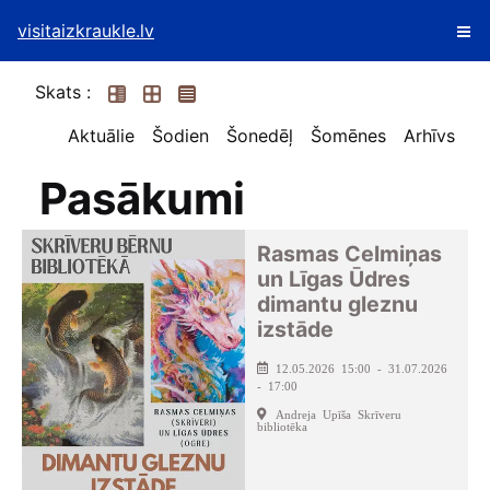
visitaizkraukle.lv
Skats :
Aktuālie
Šodien
Šonedēļ
Šomēnes
Arhīvs
Pasākumi
Rasmas Celmiņas
un Līgas Ūdres
dimantu gleznu
izstāde
12.05.2026 15:00 - 31.07.2026
- 17:00
Andreja Upīša Skrīveru
bibliotēka