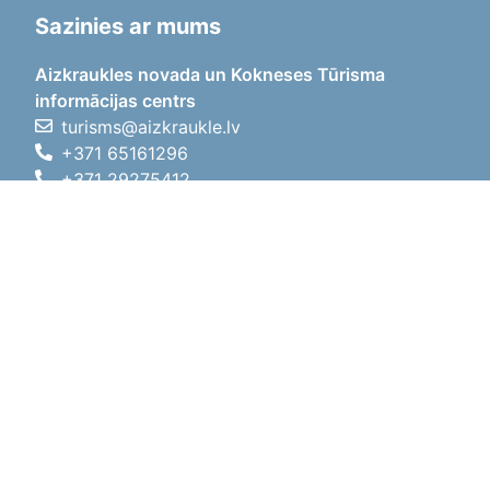
Sazinies ar mums
Aizkraukles novada un Kokneses Tūrisma
informācijas centrs
turisms@aizkraukle.lv
+371 65161296
+371 29275412
1905.gada iela 7, Koknese,
Aizkraukles novads, LV-5113
Darba laiki
Darba laiki
01.05.2026 - 30.09.2026
P, O, T, C, P
09:00 - 18:00
Pusdienu laiks
12:00 - 13:00
S
10:00 - 15:00
Sv
11:00 - 14:00
01.10.2025 - 30.04.2026