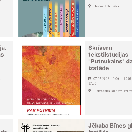
Pļaviņu bibliotēka
ja.
Skrīveru
as
tekstilstudijas
"Putnukalns" d
izstāde
6 -
07.07.2026 10:00 - 10.08
17:00
Aizkraukles kultūras centrs
Jēkaba Bīnes g