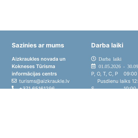
Sazinies ar mums
Darba laiki
Aizkraukles novada un
Darba laiki
Kokneses Tūrisma
01.05.2026 - 30.0
informācijas centrs
P, O, T, C, P
09:00 
turisms@aizkraukle.lv
Pusdienu laiks
12:
+371 65161296
S
10:00 
+371 29275412
Sv
11:00 
1905.gada iela 7, Koknese,
01.10.2025 - 30.0
Aizkraukles novads, LV-5113
P, O, T, C, P
08:00 
Pusdienu laiks
12:
S
10:00 
Sv
Brīvdi