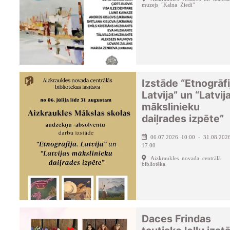
muzejs "Kalna Ziedi"
Izstāde “Etnogrāfi
Latvija” un “Latvij
mākslinieku
daiļrades izpēte”
06.07.2026 10:00 - 31.08.202
17:00
Aizkraukles novada centrālā
bibliotēka
Daces Frindas