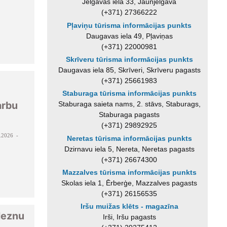
Jelgavas iela 33, Jaunjelgava
(+371) 27366222
Pļaviņu tūrisma informācijas punkts
Daugavas iela 49, Pļaviņas
(+371) 22000981
Skrīveru tūrisma informācijas punkts
Daugavas iela 85, Skrīveri, Skrīveru pagasts
(+371) 25661983
Staburaga tūrisma informācijas punkts
arbu
Staburaga saieta nams, 2. stāvs, Staburags,
Staburaga pagasts
(+371) 29892925
.2026 -
Neretas tūrisma informācijas punkts
Dzirnavu iela 5, Nereta, Neretas pagasts
(+371) 26674300
Mazzalves tūrisma informācijas punkts
Skolas iela 1, Ērberģe, Mazzalves pagasts
(+371) 26156535
Iršu muižas klēts - magazīna
leznu
Irši, Iršu pagasts