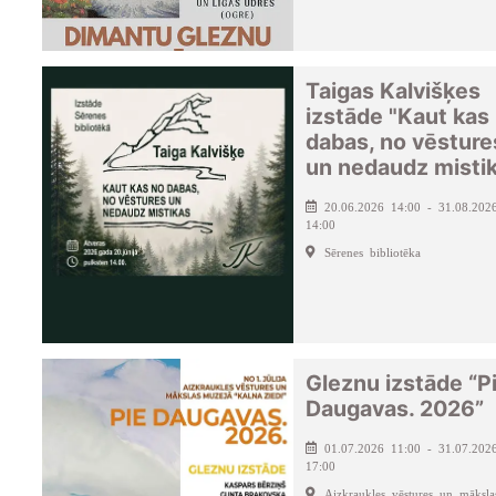
Taigas Kalvišķes
izstāde "Kaut kas
dabas, no vēsture
un nedaudz misti
20.06.2026 14:00 - 31.08.202
14:00
Sērenes bibliotēka
Gleznu izstāde “P
Daugavas. 2026”
01.07.2026 11:00 - 31.07.202
17:00
Aizkraukles vēstures un māksla