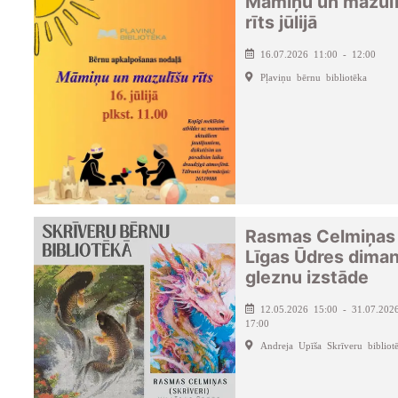
Māmiņu un mazul
rīts jūlijā
16.07.2026 11:00 - 12:00
Pļaviņu bērnu bibliotēka
Rasmas Celmiņas
Līgas Ūdres dima
gleznu izstāde
12.05.2026 15:00 - 31.07.202
17:00
Andreja Upīša Skrīveru bibliot