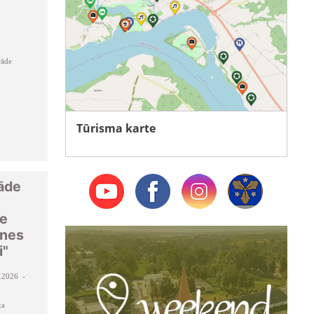
rāde
Tūrisma karte
tāde
ne
ines
i"
.2026 -
ka