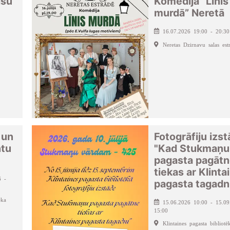
īšu
Komēdija “Līnis
murdā” Neretā
16.07.2026 19:00 - 20:30
Neretas Dzirnavu salas est
 un
Fotogrāfiju izs
ntu
"Kad Stukmaņu
pagasta pagāt
tiekas ar Klinta
6 -
pagasta tagadn
ēka
15.06.2026 10:00 - 15.09
15:00
Klintaines pagasta bibliotē