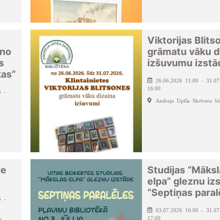
Viktorijas Blits
 no
grāmatu vāku d
s
izšuvumu izstā
kas”
26.06.2026 11:00 - 31.07
16:00
6 -
Andreja Upīša Skrīveru bi
ie
Studijas “Māks
elpa” gleznu iz
“Septiņas paral
6 -
03.07.2026 10:00 - 31.07
17:00
s