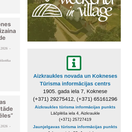
ones
izaina
de
.2026 -
bliotēka
Aizkraukles novada un Kokneses
Tūrisma informācijas centrs
1905. gada iela 7, Koknese
(+371) 29275412, (+371) 65161296
las
Aizkraukles tūrisma informācijas punkts
stāde
Lāčplēša iela 4, Aizkraukle
ēles”
(+371) 25727419
.2026 -
Jaunjelgavas tūrisma informācijas punkts