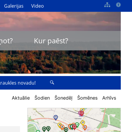
Galerijas
Video
ņot?
Kur paēst?
zkraukles novadu!
Aktuālie
Šodien
Šonedēļ
Šomēnes
Arhīvs