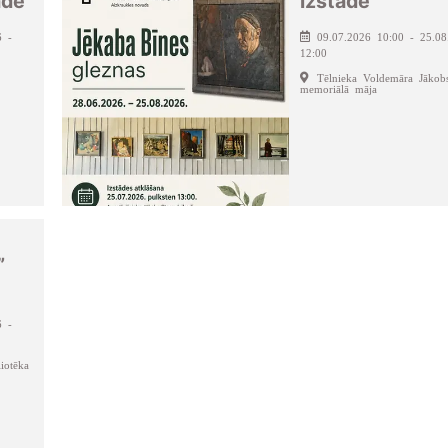
āde
izstāde
6 -
09.07.2026 10:00 - 25.08
12:00
Tēlnieka Voldemāra Jākob
memoriālā māja
”
6 -
iotēka