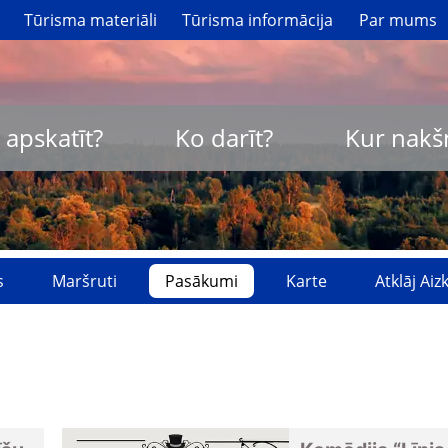
Tūrisma materiāli
Tūrisma informācija
Par mums
 apskatīt?
Ko darīt?
Kur nakš
s
Maršruti
Pasākumi
Karte
Atklāj Ai