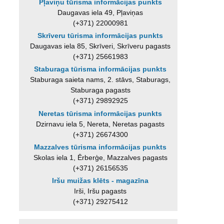
Pļaviņu tūrisma informācijas punkts
Daugavas iela 49, Pļaviņas
(+371) 22000981
Skrīveru tūrisma informācijas punkts
Daugavas iela 85, Skrīveri, Skrīveru pagasts
(+371) 25661983
Staburaga tūrisma informācijas punkts
Staburaga saieta nams, 2. stāvs, Staburags,
Staburaga pagasts
(+371) 29892925
Neretas tūrisma informācijas punkts
Dzirnavu iela 5, Nereta, Neretas pagasts
(+371) 26674300
Mazzalves tūrisma informācijas punkts
Skolas iela 1, Ērberģe, Mazzalves pagasts
(+371) 26156535
Iršu muižas klēts - magazīna
Irši, Iršu pagasts
(+371) 29275412