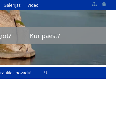
Galerijas
Video
ņot?
Kur paēst?
zkraukles novadu!