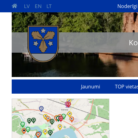
Noderīgi
LV
EN
LT
Ko
Jaunumi
TOP vieta