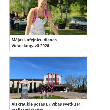
Mājas kafejnīcu dienas
Vidusdaugavā 2026
Aizkraukle pošas Brīvības svētku (4.
maija) svinībām