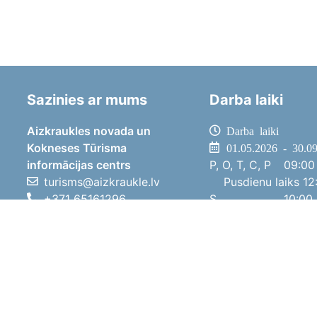
Sazinies ar mums
Darba laiki
Aizkraukles novada un
Darba laiki
Kokneses Tūrisma
01.05.2026 - 30.0
informācijas centrs
P, O, T, C, P
09:00 
turisms@aizkraukle.lv
Pusdienu laiks
12:
+371 65161296
S
10:00 
+371 29275412
Sv
11:00 
1905.gada iela 7, Koknese,
01.10.2025 - 30.0
Aizkraukles novads, LV-5113
P, O, T, C, P
08:00 
Pusdienu laiks
12:
S
10:00 
Sv
Brīvdi