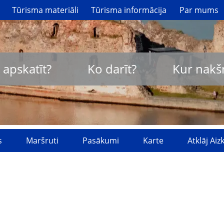
Tūrisma materiāli
Tūrisma informācija
Par mums
 apskatīt?
Ko darīt?
Kur nakš
s
Maršruti
Pasākumi
Karte
Atklāj Ai